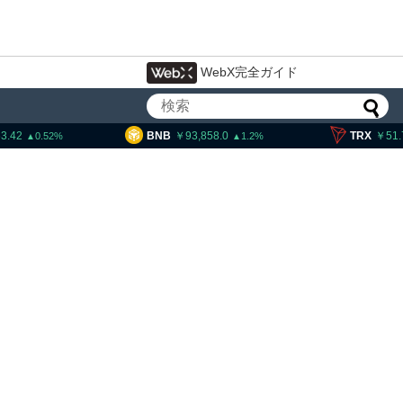
WebX完全ガイド
BNB
93,858.0
TRX
51.74
1.2
0.29
米クラリティー法案、上院採決が9
月まで延期＝報道