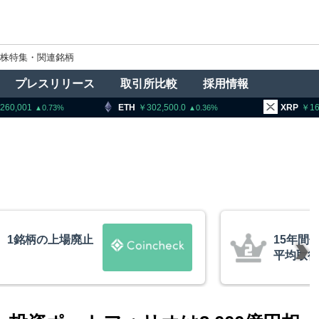
株特集・関連銘柄
プレスリリース
取引所比較
採用情報
ETH
302,500.0
XRP
163.42
0.36
0.52
年間休眠のビットコインが移動、
取得単価は約10ドル