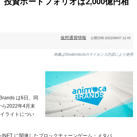
nds、投資ポートフォリオは2,000億円相
仮想通貨情報
公開日時:
2022/06/07 12:43
画像はShutterstockのライセンス許諾により使用
rands は6日、同
ら2022年4月末
イライトについ
チェーン/NFT に関連したブロックチェーンゲーム・メタバ