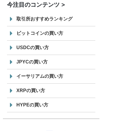
今注目のコンテンツ
7/29
SBI VCトレード株式会社
信託型円建
19:30
てステーブルコイン「JPYSC」徹底解
取引所おすすめランキング
説セミナーを開催
ビットコインの買い方
USDCの買い方
JPYCの買い方
イーサリアムの買い方
XRPの買い方
HYPEの買い方