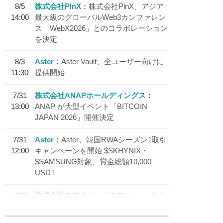
8/5
株式会社PlnX
株式会社PlnX、アジア
14:00
最大級のグローバルWeb3カンファレン
ス「WebX2026」とのコラボレーション
を決定
8/3
Aster
Aster Vault、全ユーザー向けに
11:30
提供開始
7/31
株式会社ANAPホールディングス
13:00
ANAP が大型イベント「BITCOIN
JAPAN 2026」開催決定
7/31
Aster
Aster、韓国RWAシーズン1取引
12:00
キャンペーンを開始 $SKHYNIX・
$SAMSUNG対象、賞金総額10,000
USDT
7/30
株式会社モアクト
「モアクト」 のポ
18:30
イント交換先に日本円ステーブルコイン
「 JPYC」を追加