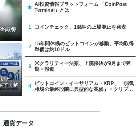
AI投資情報プラットフォーム 「CoinPost
★
Terminal」とは
1
コインチェック、1銘柄の上場廃止を発表
平均取得
15年間休眠のビットコインが移動、平均取得
2
単価は約10ドル
米クラリティー法案、上院採決が9月まで延
3
期＝報道
違いと
ビットコイン・イーサリアム・XRP、「弱気
やすく解
4
相場の最終段階に典型的な兆候」＝クリプト
クアント
リミックスポイント、仮想通貨運用益が累計
5
約1.6億円に
通貨データ