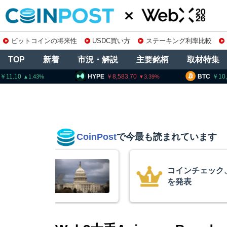
ビットコインの将来性
USDC買い方
ステーキング利率比較
TOP
新着
市況・解説
主要銘柄
取材特集
HYPE
8,583.70
BTC
10,260,001
3.39
0.73
CoinPost
で今最も読まれています
ク、1銘柄の上場廃止
15
平均