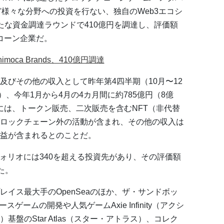
ど様々な分野への投資を行ない、独自のWeb3エコシ
たな資金調達ラウンドで410億円を調達し、評価額
ニコーン企業だ。
imoca Brands、410億円調達
及びその他の収入として昨年第4四半期（10月〜12
ル）、今年1月から4月の4カ月間に約785億円（8億
グには、トークン販売、二次販売を含むNFT（非代替
ロックチェーン外の活動が含まれ、その他の収入は
益が含まれるとのことだ。
トフォリオには340を超える投資先があり、その評価額
た。
レイス最大手のOpenSeaのほか、ザ・サンドボッ
ゲームの開発や人気ゲームAxie Infinity（アクシ
基盤のStar Atlas（スター・アトラス）、コレク