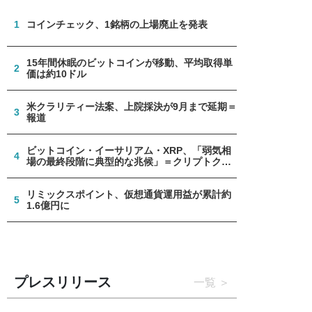
1
コインチェック、1銘柄の上場廃止を発表
15年間休眠のビットコインが移動、平均取得単
2
価は約10ドル
米クラリティー法案、上院採決が9月まで延期＝
3
報道
ビットコイン・イーサリアム・XRP、「弱気相
4
場の最終段階に典型的な兆候」＝クリプトクア
ント
リミックスポイント、仮想通貨運用益が累計約
5
1.6億円に
プレスリリース
一覧