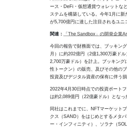
ース・DeFi・仮想通貨ウォレットな
ステムを構築している。今年1月に新
が5,700億円に達した注目されるユ
関連：
「The Sandbox」の開発企業An
今回の報告で財務面では、ブッキング
月）に約202億円（2億1,300万豪ド
2,700万豪ドル）を計上。ブッキン
性トークン）の販売、及びその他のブ
投資及びデジタル資産の保有に伴う損
2022年4月30日時点での投資ポー
は約2,089億円（22億豪ドル）となっ
同社はこれまでに、NFTマーケットプ
クス（SAND）をはじめとするメタバース
ー・インフィニティ）、ソラナ（SOL）