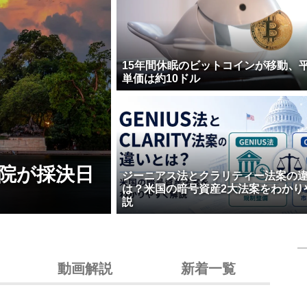
15年間休眠のビットコインが移動、
単価は約10ドル
院が採決日
ジーニアス法とクラリティー法案の
は？米国の暗号資産2大法案をわかり
説
動画解説
新着一覧