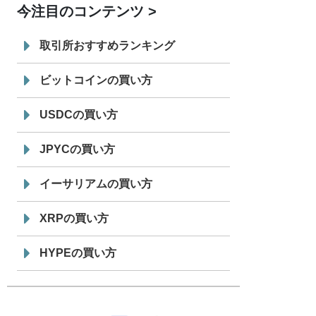
今注目のコンテンツ
7/29
SBI VCトレード株式会社
信託型円建
19:30
てステーブルコイン「JPYSC」徹底解
取引所おすすめランキング
説セミナーを開催
ビットコインの買い方
USDCの買い方
JPYCの買い方
イーサリアムの買い方
XRPの買い方
HYPEの買い方