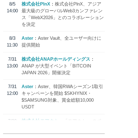
8/5
株式会社PlnX
株式会社PlnX、アジア
14:00
最大級のグローバルWeb3カンファレン
ス「WebX2026」とのコラボレーション
を決定
8/3
Aster
Aster Vault、全ユーザー向けに
11:30
提供開始
7/31
株式会社ANAPホールディングス
13:00
ANAP が大型イベント「BITCOIN
JAPAN 2026」開催決定
7/31
Aster
Aster、韓国RWAシーズン1取引
12:00
キャンペーンを開始 $SKHYNIX・
$SAMSUNG対象、賞金総額10,000
USDT
7/30
株式会社モアクト
「モアクト」 のポ
18:30
イント交換先に日本円ステーブルコイン
「 JPYC」を追加