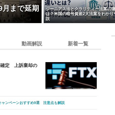
9月まで延期
ジーニアス法とクラリティー法案の
は？米国の暗号資産2大法案をわかり
説
動画解説
新着一覧
式確定 上訴棄却の
のキャンペーンおすすめ9選 注意点も解説