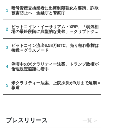
暗号資産交換業者に出庫制限強化を要請、詐欺
1
被害防止へ 金融庁と警察庁
ビットコイン・イーサリアム・XRP、「弱気相
2
場の最終段階に典型的な兆候」＝クリプトクア
ント
ビットコイン流出6.58万BTC、売り枯れ指標は
3
接近＝グラスノード
停滞中の米クラリティー法案、トランプ政権が
4
倫理規定協議に着手
米クラリティー法案、上院採決が9月まで延期＝
5
報道
プレスリリース
一覧