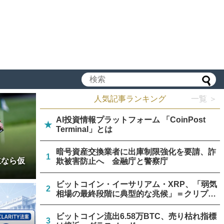
人気記事ランキング
一覧 ＞
AI投資情報プラットフォーム 「CoinPost
★
Terminal」とは
暗号資産交換業者に出庫制限強化を要請、詐
1
立なら仮
欺被害防止へ 金融庁と警察庁
ビットコイン・イーサリアム・XRP、「弱気
2
相場の最終段階に典型的な兆候」＝クリプト
クアント
ビットコイン流出6.58万BTC、売り枯れ指標
3