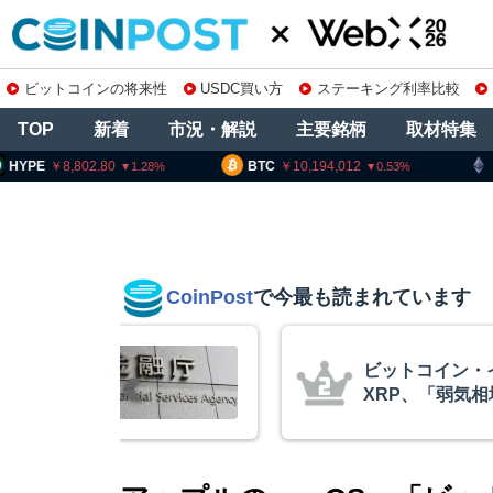
ビットコインの将来性
USDC買い方
ステーキング利率比較
TOP
新着
市況・解説
主要銘柄
取材特集
8,802.80
BTC
10,194,012
ETH
30
1.28
0.53
CoinPost
で今最も読まれています
庫制限強化を
ビットコイン・
 金融庁と警
XRP、「弱気
的な兆候」＝ク