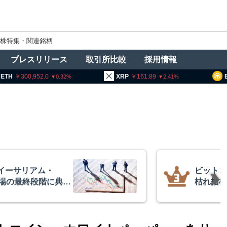
株特集・関連銘柄
プレスリリース
取引所比較
採用情報
0,952.0
XRP
161.89
BNB
93
0.32
2.41
イーサリアム・
ビットコ
相場の最終段階に典型
枯れ指標
リプトクアント