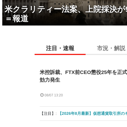
米クラリティー法案、上院採決が
＝報道
注目・速報
市況・解説
米控訴裁、FTX前CEO懲役25年を正
効力発生
08/07 13:20
【注目】:
【2026年8月最新】仮想通貨取引所