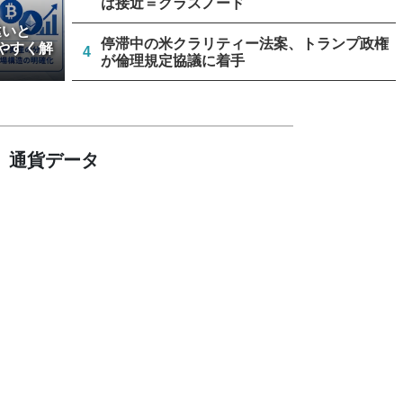
は接近＝グラスノード
違いと
停滞中の米クラリティー法案、トランプ政権
やすく解
4
が倫理規定協議に着手
アーサー・ヘイズ、AIバブル崩壊と政府救済
5
でビットコイン100万ドル超と予想
通貨データ