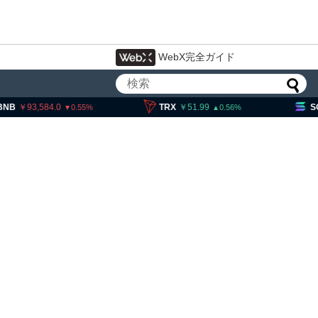
WebX完全ガイド
,584.0
TRX
51.99
SOL
11,5
0.55
0.56
イン流出6.58万BTC、売り
は接近＝グラスノード