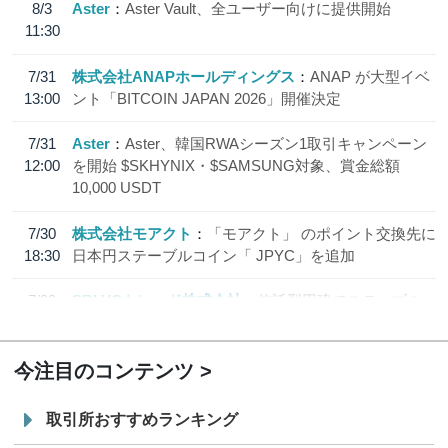
8/3
Aster
Aster Vault、全ユーザー向けに提供開始
11:30
7/31
株式会社ANAPホールディングス
ANAP が大型イベ
13:00
ント「BITCOIN JAPAN 2026」開催決定
7/31
Aster
Aster、韓国RWAシーズン1取引キャンペーン
12:00
を開始 $SKHYNIX・$SAMSUNG対象、賞金総額
10,000 USDT
7/30
株式会社モアクト
「モアクト」 のポイント交換先に
18:30
日本円ステーブルコイン「 JPYC」を追加
7/29
SBI VCトレード株式会社
信託型円建てステーブル
19:30
コイン「JPYSC」徹底解説セミナーを開催
今注目のコンテンツ
取引所おすすめランキング