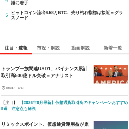
4
議に着手
ビットコイン流出6.58万BTC、売り枯れ指標は接近＝グラ
5
スノード
注目・速報
市況・解説
動画解説
新着一覧
トランプ一族関連USD1、バイナンス累計
取引高500億ドル突破＝アナリスト
08/07 14:41
【注目】:
【2026年8月最新】仮想通貨取引所のキャンペーンおすすめ
9選 注意点も解説
リミックスポイント、仮想通貨運用益が累