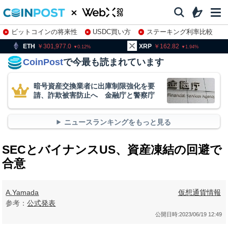
ビットコインの将来性
USDC買い方
ステーキング利率比較
株特集・関連銘柄
301,977.0
XRP
162.82
BNB
0.12
1.94
CoinPost
で今最も読まれています
暗号資産交換業者に出庫制限強化を要
請、詐欺被害防止へ 金融庁と警察庁
ニュースランキングをもっと見る
SECとバイナンスUS、資産凍結の回避で
合意
A.Yamada
仮想通貨情報
参考：
公式発表
公開日時:
2023/06/19 12:49