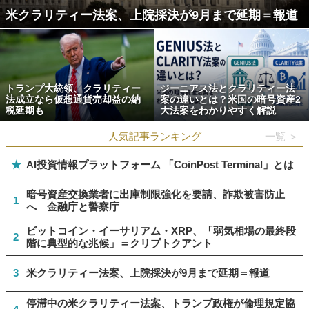
米クラリティー法案、上院採決が9月まで延期＝報道
トランプ大統領、クラリティー
ジーニアス法とクラリティー法
法成立なら仮想通貨売却益の納
案の違いとは？米国の暗号資産2
税延期も
大法案をわかりやすく解説
人気記事ランキング
一覧 ＞
★
AI投資情報プラットフォーム 「CoinPost Terminal」とは
暗号資産交換業者に出庫制限強化を要請、詐欺被害防止
1
へ 金融庁と警察庁
ビットコイン・イーサリアム・XRP、「弱気相場の最終段
2
階に典型的な兆候」＝クリプトクアント
3
米クラリティー法案、上院採決が9月まで延期＝報道
停滞中の米クラリティー法案、トランプ政権が倫理規定協