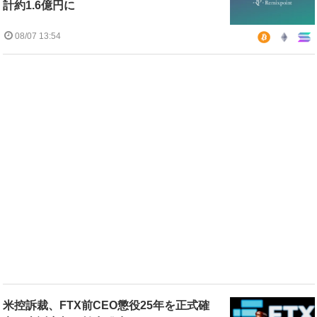
計約1.6億円に
08/07 13:54
米控訴裁、FTX前CEO懲役25年を正式確