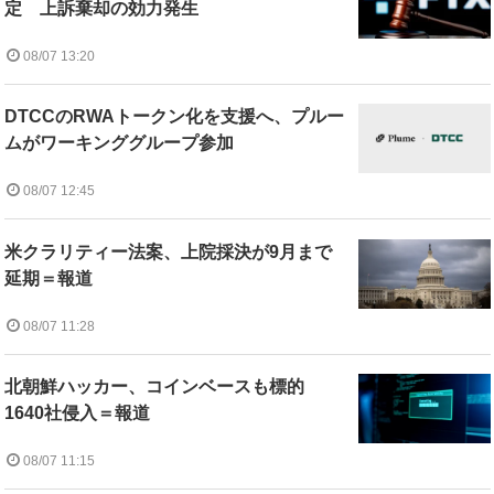
定 上訴棄却の効力発生
08/07 13:20
DTCCのRWAトークン化を支援へ、プルー
ムがワーキンググループ参加
08/07 12:45
米クラリティー法案、上院採決が9月まで
延期＝報道
08/07 11:28
北朝鮮ハッカー、コインベースも標的
1640社侵入＝報道
08/07 11:15