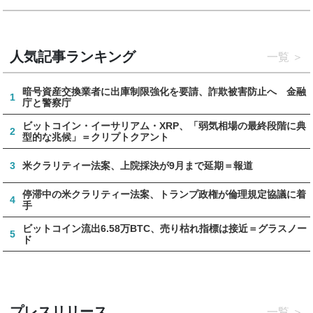
人気記事ランキング
一覧
暗号資産交換業者に出庫制限強化を要請、詐欺被害防止へ 金融
1
庁と警察庁
ビットコイン・イーサリアム・XRP、「弱気相場の最終段階に典
2
型的な兆候」＝クリプトクアント
3
米クラリティー法案、上院採決が9月まで延期＝報道
停滞中の米クラリティー法案、トランプ政権が倫理規定協議に着
4
手
ビットコイン流出6.58万BTC、売り枯れ指標は接近＝グラスノー
5
ド
プレスリリース
一覧