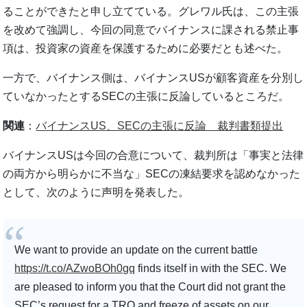
ることができたと申し立てている。グレワル氏は、この主張
を改めて強調し、今回の同意でバイナンスに課される禁止事
項は、投資家の資産を保護するために必要だとも述べた。
一方で、バイナンス側は、バイナンスUSが顧客資産を分別し
ていなかったとするSECの主張に反論しているところだ。
関連
：
バイナンスUS、SECの主張に反論 裁判書類提出
バイナンスUSは今回の合意について、裁判所は「事実と法律
の両方から明らかに不当な」SECの凍結要求を認めなかった
として、次のように声明を発表した。
We want to provide an update on the current battle
https://t.co/AZwoBOh0gq
finds itself in with the SEC. We
are pleased to inform you that the Court did not grant the
SEC’s request for a TRO and freeze of assets on our