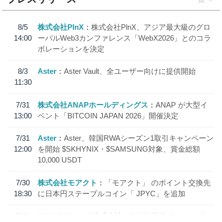
8/5
株式会社PlnX
株式会社PlnX、アジア最大級のグロ
14:00
ーバルWeb3カンファレンス「WebX2026」とのコラ
ボレーションを決定
8/3
Aster
Aster Vault、全ユーザー向けに提供開始
11:30
7/31
株式会社ANAPホールディングス
ANAP が大型イ
13:00
ベント「BITCOIN JAPAN 2026」開催決定
7/31
Aster
Aster、韓国RWAシーズン1取引キャンペーン
12:00
を開始 $SKHYNIX・$SAMSUNG対象、賞金総額
10,000 USDT
7/30
株式会社モアクト
「モアクト」 のポイント交換先
18:30
に日本円ステーブルコイン「 JPYC」を追加
7/29
SBI VCトレード株式会社
信託型円建てステーブル