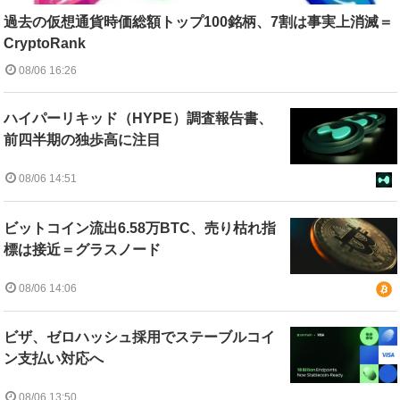
過去の仮想通貨時価総額トップ100銘柄、7割は事実上消滅＝
CryptoRank
08/06 16:26
ハイパーリキッド（HYPE）調査報告書、
前四半期の独歩高に注目
08/06 14:51
ビットコイン流出6.58万BTC、売り枯れ指
標は接近＝グラスノード
08/06 14:06
ビザ、ゼロハッシュ採用でステーブルコイ
ン支払い対応へ
08/06 13:50