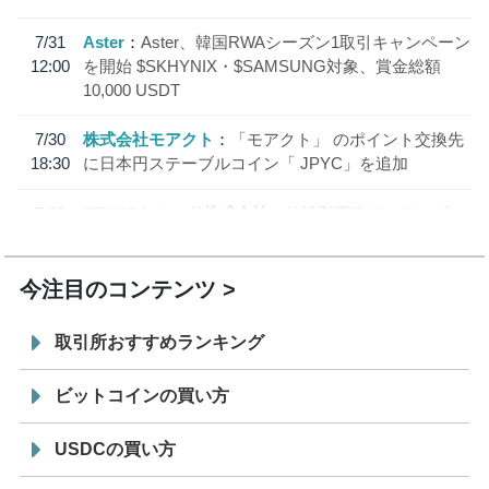
7/31
Aster
Aster、韓国RWAシーズン1取引キャンペーン
12:00
を開始 $SKHYNIX・$SAMSUNG対象、賞金総額
10,000 USDT
7/30
株式会社モアクト
「モアクト」 のポイント交換先
18:30
に日本円ステーブルコイン「 JPYC」を追加
7/29
SBI VCトレード株式会社
信託型円建てステーブル
19:30
コイン「JPYSC」徹底解説セミナーを開催
今注目のコンテンツ
取引所おすすめランキング
ビットコインの買い方
USDCの買い方