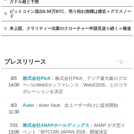
万ドル超と予想
ビットコイン流出6.58万BTC、売り枯れ指標は接近＝グラスノー
4
ド
5
米上院、クラリティー法案のクローチャー申請見送り続く＝報道
プレスリリース
一覧
8/5
株式会社PlnX
株式会社PlnX、アジア最大級のグロ
14:00
ーバルWeb3カンファレンス「WebX2026」とのコラ
ボレーションを決定
8/3
Aster
Aster Vault、全ユーザー向けに提供開始
11:30
7/31
株式会社ANAPホールディングス
ANAP が大型イ
13:00
ベント「BITCOIN JAPAN 2026」開催決定