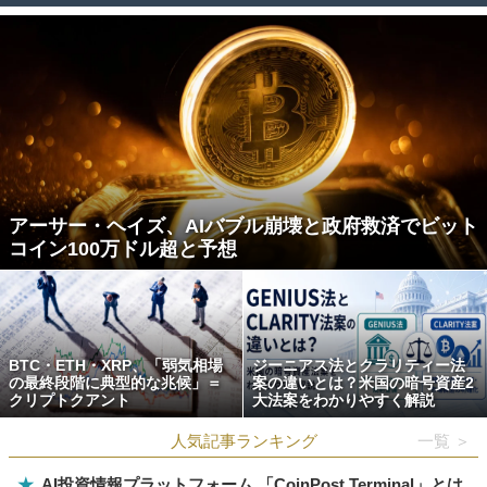
アーサー・ヘイズ、AIバブル崩壊と政府救済でビット
コイン100万ドル超と予想
BTC・ETH・XRP、「弱気相場
ジーニアス法とクラリティー法
の最終段階に典型的な兆候」＝
案の違いとは？米国の暗号資産2
クリプトクアント
大法案をわかりやすく解説
人気記事ランキング
一覧 ＞
★
AI投資情報プラットフォーム 「CoinPost Terminal」とは