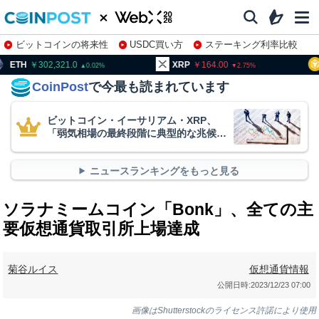
ビットコインの将来性
USDC買い方
ステーキング利率比較
株特集・関連銘柄
302,321.0
XRP
164.00
BNB
9
0.02
2.75
CoinPost
で今最も読まれています
ビットコイン・イーサリアム・XRP、
「弱気相場の最終段階に典型的な兆候」
＝クリプトクアント
ニュースランキングをもっと見る
ソラナミームコイン「Bonk」、全ての主
要仮想通貨取引所上場達成
菊谷ルイス
仮想通貨情報
公開日時:
2023/12/23 07:00
画像はShutterstockのライセンス許諾により使用