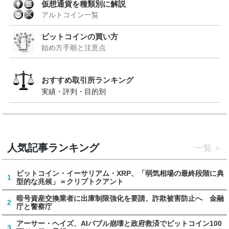
仮想通貨を種類別に解説
アルトコイン一覧
ビットコインの買い方
始め方手順と注意点
おすすめ取引所ランキング
実績・評判・目的別
人気記事ランキング
一覧
ビットコイン・イーサリアム・XRP、「弱気相場の最終段階に典
1
型的な兆候」＝クリプトクアント
暗号資産交換業者に出庫制限強化を要請、詐欺被害防止へ 金融
2
庁と警察庁
アーサー・ヘイズ、AIバブル崩壊と政府救済でビットコイン100
3