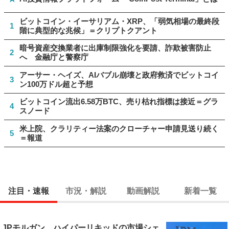
ビットコイン・イーサリアム・XRP、「弱気相場の最終段
1
階に典型的な兆候」＝クリプトクアント
暗号資産交換業者に出庫制限強化を要請、詐欺被害防止
2
へ 金融庁と警察庁
アーサー・ヘイズ、AIバブル崩壊と政府救済でビットコイ
3
ン100万ドル超と予想
ビットコイン流出6.58万BTC、売り枯れ指標は接近＝グラ
4
スノード
米上院、クラリティー法案のクローチャー申請見送り続く
5
＝報道
注目・速報
市況・解説
動画解説
新着一覧
JPモルガン、ハイパーリキッドの市場シェ