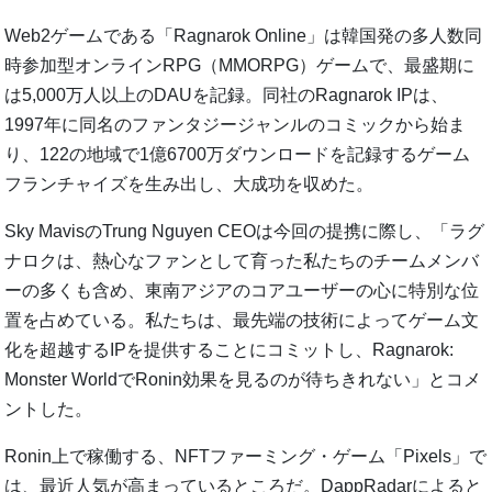
Web2ゲームである「Ragnarok Online」は韓国発の多人数同
時参加型オンラインRPG（MMORPG）ゲームで、最盛期に
は5,000万人以上のDAUを記録。同社のRagnarok IPは、
1997年に同名のファンタジージャンルのコミックから始ま
り、122の地域で1億6700万ダウンロードを記録するゲーム
フランチャイズを生み出し、大成功を収めた。
Sky MavisのTrung Nguyen CEOは今回の提携に際し、「ラグ
ナロクは、熱心なファンとして育った私たちのチームメンバ
ーの多くも含め、東南アジアのコアユーザーの心に特別な位
置を占めている。私たちは、最先端の技術によってゲーム文
化を超越するIPを提供することにコミットし、Ragnarok:
Monster WorldでRonin効果を見るのが待ちきれない」とコメ
ントした。
Ronin上で稼働する、NFTファーミング・ゲーム「Pixels」で
は、最近人気が高まっているところだ。DappRadarによると