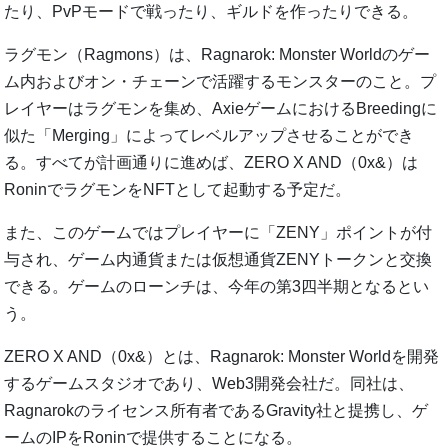
たり、PvPモードで戦ったり、ギルドを作ったりできる。
ラグモン（Ragmons）は、Ragnarok: Monster Worldのゲー
ム内およびオン・チェーンで活躍するモンスターのこと。プ
レイヤーはラグモンを集め、AxieゲームにおけるBreedingに
似た「Merging」によってレベルアップさせることができ
る。すべてが計画通りに進めば、ZERO X AND（0x&）は
RoninでラグモンをNFTとして起動する予定だ。
また、このゲームではプレイヤーに「ZENY」ポイントが付
与され、ゲーム内通貨または仮想通貨ZENYトークンと交換
できる。ゲームのローンチは、今年の第3四半期となるとい
う。
ZERO X AND（0x&）とは、Ragnarok: Monster Worldを開発
するゲームスタジオであり、Web3開発会社だ。同社は、
Ragnarokのライセンス所有者であるGravity社と提携し、ゲ
ームのIPをRoninで提供することになる。