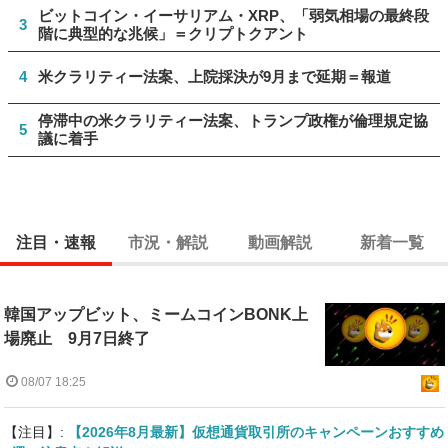
ビットコイン・イーサリアム・XRP、「弱気相場の最終段
3
階に典型的な兆候」＝クリプトクアント
4
米クラリティー法案、上院採決が9月まで延期＝報道
停滞中の米クラリティー法案、トランプ政権が倫理規定協
5
議に着手
注目・速報
市況・解説
動画解説
新着一覧
韓国アップビット、ミームコインBONK上
場廃止 9月7日終了
08/07 18:25
【注目】:
【2026年8月最新】仮想通貨取引所のキャンペーンおすすめ