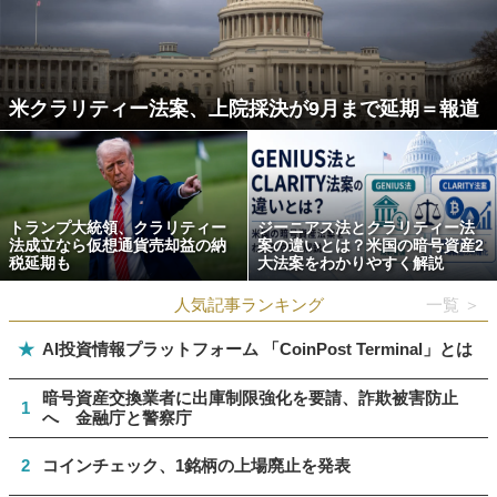
米クラリティー法案、上院採決が9月まで延期＝報道
トランプ大統領、クラリティー
ジーニアス法とクラリティー法
法成立なら仮想通貨売却益の納
案の違いとは？米国の暗号資産2
税延期も
大法案をわかりやすく解説
人気記事ランキング
一覧 ＞
★
AI投資情報プラットフォーム 「CoinPost Terminal」とは
暗号資産交換業者に出庫制限強化を要請、詐欺被害防止
1
へ 金融庁と警察庁
2
コインチェック、1銘柄の上場廃止を発表