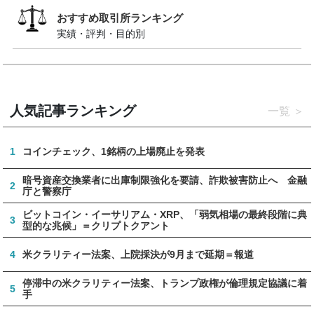
おすすめ取引所ランキング
実績・評判・目的別
人気記事ランキング
一覧
1
コインチェック、1銘柄の上場廃止を発表
暗号資産交換業者に出庫制限強化を要請、詐欺被害防止へ 金融
2
庁と警察庁
ビットコイン・イーサリアム・XRP、「弱気相場の最終段階に典
3
型的な兆候」＝クリプトクアント
4
米クラリティー法案、上院採決が9月まで延期＝報道
停滞中の米クラリティー法案、トランプ政権が倫理規定協議に着
5
手