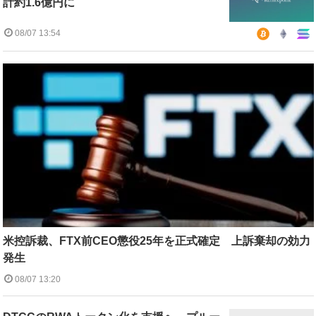
計約1.6億円に
08/07 13:54
米控訴裁、FTX前CEO懲役25年を正式確定 上訴棄却の効力
発生
08/07 13:20