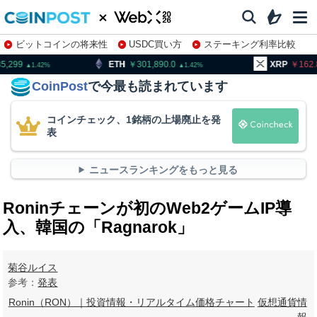
ビットコインの将来性
USDC買い方
ステーキング利率比較
株特集・関連銘柄
ETH
301,890.0
XRP
162.82
B
1.42
0.43
CoinPost
で今最も読まれています
コインチェック、1銘柄の上場廃止を発
表
ニュースランキングをもっと見る
Roninチェーンが初のWeb2ゲームIP導
入、韓国の「Ragnarok」
菊谷ルイス
参考：
発表
Ronin（RON）｜投資情報・リアルタイム価格チャート
仮想通貨情
報