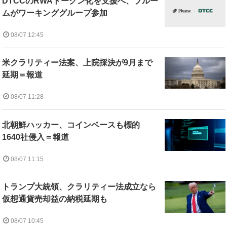
DTCCのRWAトークン化を支援へ、プルー
ムがワーキンググループ参加
08/07 12:45
米クラリティー法案、上院採決が9月まで
延期＝報道
08/07 11:28
北朝鮮ハッカー、コインベースも標的
1640社侵入＝報道
08/07 11:15
トランプ大統領、クラリティー法成立なら
仮想通貨売却益の納税延期も
08/07 10:45