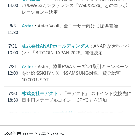
14:00
バルWeb3カンファレンス「WebX2026」とのコラボ
レーションを決定
8/3
Aster
Aster Vault、全ユーザー向けに提供開始
11:30
7/31
株式会社ANAPホールディングス
ANAP が大型イベ
13:00
ント「BITCOIN JAPAN 2026」開催決定
7/31
Aster
Aster、韓国RWAシーズン1取引キャンペーン
12:00
を開始 $SKHYNIX・$SAMSUNG対象、賞金総額
10,000 USDT
7/30
株式会社モアクト
「モアクト」 のポイント交換先に
18:30
日本円ステーブルコイン「 JPYC」を追加
7/29
SBI VCトレード株式会社
信託型円建てステーブル
19:30
コイン「JPYSC」徹底解説セミナーを開催
今注目のコンテンツ