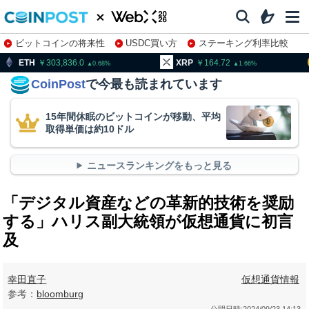
ビットコインの将来性
USDC買い方
ステーキング利率比較
株特集・関連銘柄
03,836.0
XRP
164.72
BNB
9
0.68
1.66
CoinPost
で今最も読まれています
15年間休眠のビットコインが移動、平均
取得単価は約10ドル
ニュースランキングをもっと見る
「デジタル資産などの革新的技術を奨励
する」ハリス副大統領が仮想通貨に初言
及
幸田直子
仮想通貨情報
参考：
bloomburg
公開日時:
2024/09/23 14:13