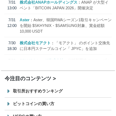
7/31
株式会社ANAPホールディングス
ANAP が大型イ
13:00
ベント「BITCOIN JAPAN 2026」開催決定
7/31
Aster
Aster、韓国RWAシーズン1取引キャンペーン
12:00
を開始 $SKHYNIX・$SAMSUNG対象、賞金総額
10,000 USDT
7/30
株式会社モアクト
「モアクト」 のポイント交換先
18:30
に日本円ステーブルコイン「 JPYC」を追加
7/29
SBI VCトレード株式会社
信託型円建てステーブル
19:30
コイン「JPYSC」徹底解説セミナーを開催
今注目のコンテンツ
取引所おすすめランキング
ビットコインの買い方