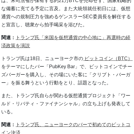
は、米司法省が保有する約21万BTCを売却せず、国家戦略的
な備蓄に充てる予定に言及。また大統領就任初日には、仮想
通貨への規制圧力を強めるゲンスラーSEC委員長を解任する
と宣言し、聴衆から拍手喝采を浴びた。
関連：
トランプ氏「米国を仮想通貨の中心地に」再選時の経
済政策を演説
トランプ氏は18日、ニューヨーク市の
ビットコイン（BTC）
をテーマにしたバー「PubKey Bar」で、ビットコインでチー
ズバーガーを購入し、その場にいた客に「クリプト・バーガ
ー」を振る舞うという行動をとり、話題となった。
また、トランプ氏自らが関わる仮想通貨プロジェクト「ワー
ルド・リバティ・ファイナンシャル」の立ち上げも発表して
いる。
関連：
トランプ氏、ニューヨークのバーで初めてのビットコ
イン決済