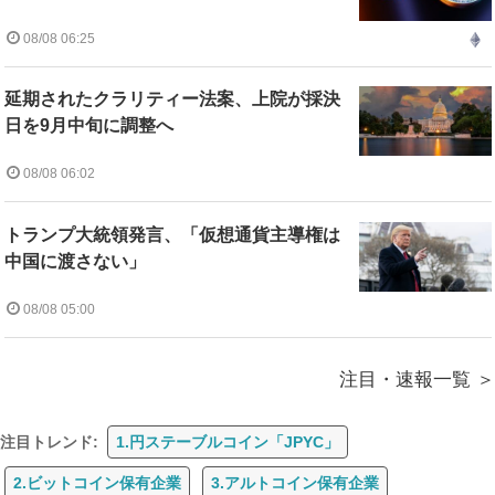
08/08 06:25
延期されたクラリティー法案、上院が採決
日を9月中旬に調整へ
08/08 06:02
トランプ大統領発言、「仮想通貨主導権は
中国に渡さない」
08/08 05:00
注目・速報一覧
注目トレンド:
1.円ステーブルコイン「JPYC」
2.ビットコイン保有企業
3.アルトコイン保有企業