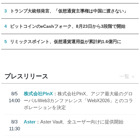
3
トランプ大統領発言、「仮想通貨主導権は中国に渡さない」
4
ビットコインのeCashフォーク、8月23日から3段階で開始
5
リミックスポイント、仮想通貨運用益が累計約1.6億円に
プレスリリース
一覧
8/5
株式会社PlnX
株式会社PlnX、アジア最大級のグロ
14:00
ーバルWeb3カンファレンス「WebX2026」とのコラ
ボレーションを決定
8/3
Aster
Aster Vault、全ユーザー向けに提供開始
11:30