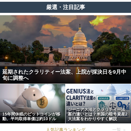
厳選・注目記事
延期されたクラリティー法案、上院が採決日を9月中
旬に調整へ
ジーニアス法とクラリティー法
15年間休眠のビットコインが移
案の違いとは？米国の暗号資産2
動、平均取得単価は約10ドル
大法案をわかりやすく解説
人気記事ランキング
一覧 ＞