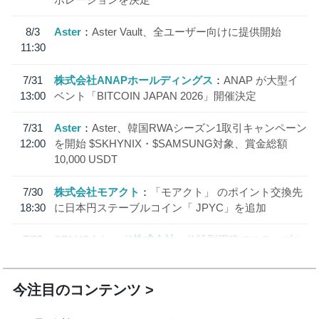
8/3
Aster
Aster Vault、全ユーザー向けに提供開始
11:30
7/31
株式会社ANAPホールディングス
ANAP が大型イ
13:00
ベント「BITCOIN JAPAN 2026」開催決定
7/31
Aster
Aster、韓国RWAシーズン1取引キャンペーン
12:00
を開始 $SKHYNIX・$SAMSUNG対象、賞金総額
10,000 USDT
7/30
株式会社モアクト
「モアクト」 のポイント交換先
18:30
に日本円ステーブルコイン「 JPYC」を追加
7/29
SBI VCトレード株式会社
信託型円建てステーブル
19:30
コイン「JPYSC」徹底解説セミナーを開催
今注目のコンテンツ