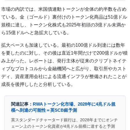
市場の内訳では、米国債連動トークンが全体の約半数を占め
ている。金（ゴールド）裏付けのトークン化商品は51億ドル
規模に達し、トークン化株式も2025年初頭の3億ドル未満か
ら15億ドルへと急拡大している。
拡大ペースも加速している。最初の100億ドル到達には数年
を要したのに対し、その後は直近1年間だけで200億ドルが積
み上がった。レポートは、発行主体が従来のクリプトネイテ
ィブなプロトコルから金融機関へと広がり、取引所やカスト
ディ、資産運用会社による流通インフラが整備されたことが
成長を後押ししたと分析している。
関連記事：
RWAトークン化市場、2028年に4兆ドル規
模へ到達の可能性＝英SCB銀予測
英スタンダードチャータード銀行は、2028年までにオンチ
ェーン上のトークン化資産が4兆ドル規模に達すると予測