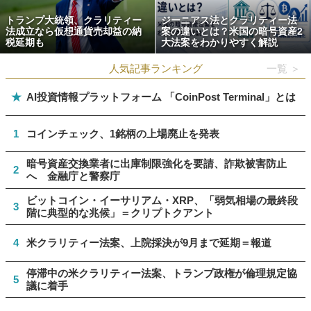
トランプ大統領、クラリティー
ジーニアス法とクラリティー法
法成立なら仮想通貨売却益の納
案の違いとは？米国の暗号資産2
税延期も
大法案をわかりやすく解説
人気記事ランキング
一覧 ＞
★
AI投資情報プラットフォーム 「CoinPost Terminal」とは
1
コインチェック、1銘柄の上場廃止を発表
暗号資産交換業者に出庫制限強化を要請、詐欺被害防止
2
へ 金融庁と警察庁
ビットコイン・イーサリアム・XRP、「弱気相場の最終段
3
階に典型的な兆候」＝クリプトクアント
4
米クラリティー法案、上院採決が9月まで延期＝報道
停滞中の米クラリティー法案、トランプ政権が倫理規定協
5
議に着手