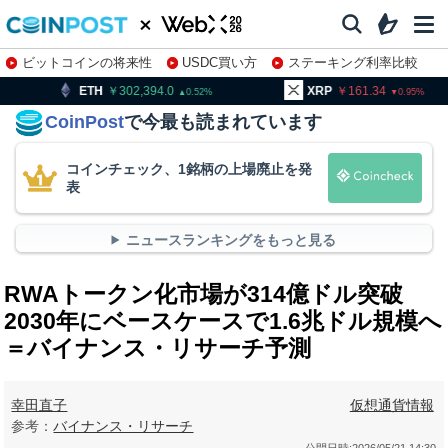
ビットコインの将来性
USDC買い方
ステーキング利率比較
株特集・関連銘柄
302,394.0
XRP
161.34
BNB
0.52
0.95
CoinPost
で今最も読まれています
コインチェック、1銘柄の上場廃止を発
表
ニュースランキングをもっと見る
RWAトークン化市場が314億ドル突破
2030年にベースケースで1.6兆ドル規模へ
＝バイナンス・リサーチ予測
幸田直子
仮想通貨情報
参考：
バイナンス・リサーチ
公開日時:
2026/05/21 14:30