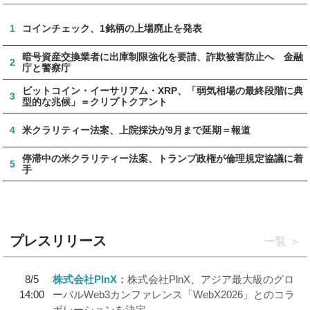
1
コインチェック、1銘柄の上場廃止を発表
暗号資産交換業者に出庫制限強化を要請、詐欺被害防止へ 金融
2
庁と警察庁
ビットコイン・イーサリアム・XRP、「弱気相場の最終段階に典
3
型的な兆候」＝クリプトクアント
4
米クラリティー法案、上院採決が9月まで延期＝報道
停滞中の米クラリティー法案、トランプ政権が倫理規定協議に着
5
手
プレスリリース
一覧
8/5
株式会社PlnX
株式会社PlnX、アジア最大級のグロ
14:00
ーバルWeb3カンファレンス「WebX2026」とのコラ
ボレーションを決定