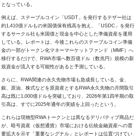
となっている。
例えば、ステーブルコイン「USDT」を発行するテザー社は
約1,410億ドルもの米国債保有残高を抱え、「USDC」を発行
するサークル社も米国債と現金を中心とした準備資産を運用
している。レポートは、今後これらのステーブルコイン準備
金の一部がトークン化マネーマーケットファンド（MMF）へ
移行するだけで、RWA市場へ数百億ドル（数兆円）規模の新
規資金が流入する可能性があると予測している。
さらに、RWA関連の永久先物市場も急成長している。金、
銀、原油、株式などを原資産とするRWA永久先物の月間取引
高は既に1,000億ドルを突破しており、2026年第1四半期の取
引高は、すでに2025年通年の実績を上回ったという。
これらは現物型RWAトークンとは異なるデリバティブ商品だ
が、暗号資産（仮想通貨）市場における伝統金融資産への需
要拡大を示す「重要なシグナル」とレポートは位置づけてい