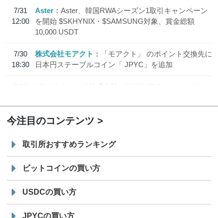
7/31
Aster
Aster、韓国RWAシーズン1取引キャンペーン
12:00
を開始 $SKHYNIX・$SAMSUNG対象、賞金総額
10,000 USDT
7/30
株式会社モアクト
「モアクト」 のポイント交換先に
18:30
日本円ステーブルコイン「 JPYC」を追加
7/29
SBI VCトレード株式会社
信託型円建てステーブル
19:30
コイン「JPYSC」徹底解説セミナーを開催
今注目のコンテンツ
取引所おすすめランキング
ビットコインの買い方
USDCの買い方
JPYCの買い方