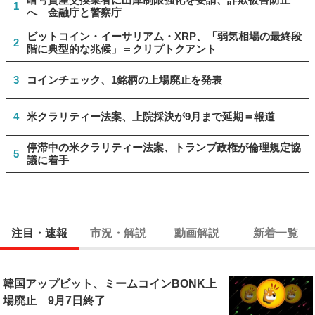
1
へ 金融庁と警察庁
ビットコイン・イーサリアム・XRP、「弱気相場の最終段
2
階に典型的な兆候」＝クリプトクアント
3
コインチェック、1銘柄の上場廃止を発表
4
米クラリティー法案、上院採決が9月まで延期＝報道
停滞中の米クラリティー法案、トランプ政権が倫理規定協
5
議に着手
注目・速報
市況・解説
動画解説
新着一覧
韓国アップビット、ミームコインBONK上
場廃止 9月7日終了