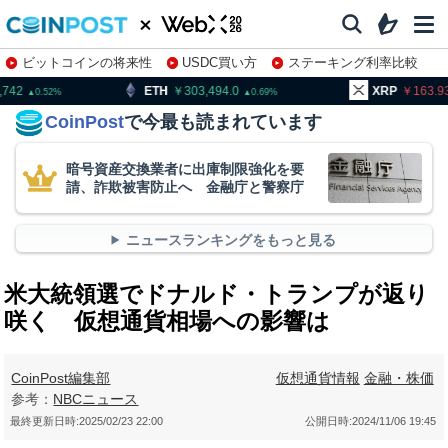
ビットコインの将来性
USDC買い方
ステーキング利率比較
株特集・関連銘柄
TH
303,494.0
XRP
163.93
BN
0.69
1.02
CoinPost
で今最も読まれています
暗号資産交換業者に出庫制限強化を要
請、詐欺被害防止へ 金融庁と警察庁
ニュースランキングをもっと見る
米大統領選でドナルド・トランプが返り
咲く 仮想通貨相場への影響は
CoinPost編集部
仮想通貨情報
金融・株価
参考：
NBCニュース
最終更新日時:
2025/02/23 22:00
公開日時:
2024/11/06 19:45