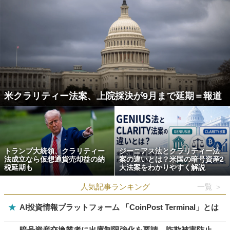
米クラリティー法案、上院採決が9月まで延期＝報道
トランプ大統領、クラリティー
ジーニアス法とクラリティー法
法成立なら仮想通貨売却益の納
案の違いとは？米国の暗号資産2
税延期も
大法案をわかりやすく解説
人気記事ランキング
一覧 ＞
★
AI投資情報プラットフォーム 「CoinPost Terminal」とは
暗号資産交換業者に出庫制限強化を要請、詐欺被害防止