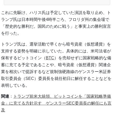
これに先駆け、ハリス氏は予定していた演説を取り止め、ト
ランプ氏は日本時間午後4時半ごろ、フロリダ州の集会場で
「歴史的な勝利だ。国民のために戦う」と事実上の勝利宣言
を行った。
トランプ氏は、選挙活動で早くから暗号資産（仮想通貨）を
支持する姿勢を明確に示していた。具体的には、米司法省が
保有するビットコイン（
BTC
）を売却せずに国家戦略的な備
蓄に充てる予定であることや、暗号資産（仮想通貨）関連企
業を相次いで提訴するなど規制強硬路線のゲンスラー米証券
取引委員会（SEC）委員長を就任初日に解任することなどを
表明している。
関連
：
トランプ前米大統領、ビットコインを「国家戦略準備
金」に充てる方針示す ゲンスラーSEC委員長の解任にも言
及