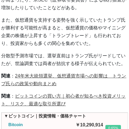
増加したりしていたことなどがある。
また、仮想通貨を支持する姿勢を強く示していたトランプ氏
が勝利する可能性が高まると、仮想通貨の価格やマイニング
企業の株価が上昇する「トランプトレード」も行われてお
り、投資家からも多くの関心を集めていた。
分散型予測市場では、選挙直前はトランプ氏がリードしてい
たが、世論調査では両者が拮抗する様子が伝えられていた。
関連
：
24年米大統領選挙、仮想通貨市場への影響は トラン
プ氏らの政策や動向まとめ
関連
：
ビットコインの買い方｜初心者が知るべき投資メリッ
ト、リスク、最適な取引所選び
▼ビットコイン｜投資情報・価格チャート
Bitcoin
10,290,914
0.65