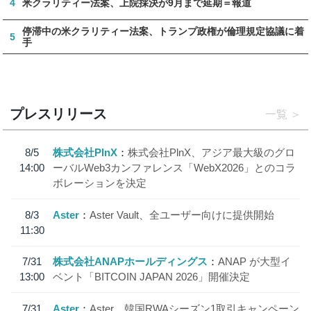
4
米クラリティー法案、上院採決が9月まで延期＝報道
停滞中の米クラリティー法案、トランプ政権が倫理規定協議に着
5
手
プレスリリース
一覧
8/5
株式会社PlnX
株式会社PlnX、アジア最大級のグロ
14:00
ーバルWeb3カンファレンス「WebX2026」とのコラ
ボレーションを決定
8/3
Aster
Aster Vault、全ユーザー向けに提供開始
11:30
7/31
株式会社ANAPホールディングス
ANAP が大型イ
13:00
ベント「BITCOIN JAPAN 2026」開催決定
7/31
Aster
Aster、韓国RWAシーズン1取引キャンペーン