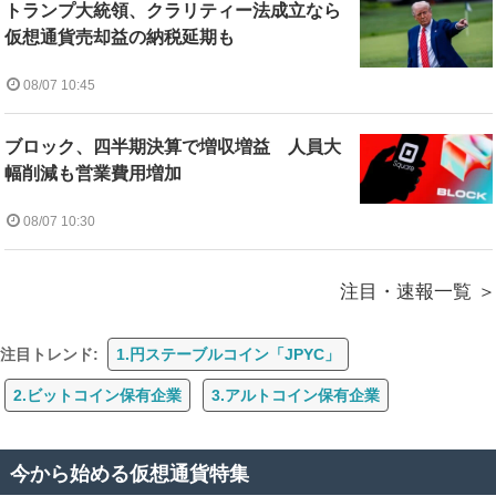
トランプ大統領、クラリティー法成立なら
仮想通貨売却益の納税延期も
08/07 10:45
ブロック、四半期決算で増収増益 人員大
幅削減も営業費用増加
08/07 10:30
注目・速報一覧
注目トレンド:
1.円ステーブルコイン「JPYC」
2.ビットコイン保有企業
3.アルトコイン保有企業
今から始める仮想通貨特集