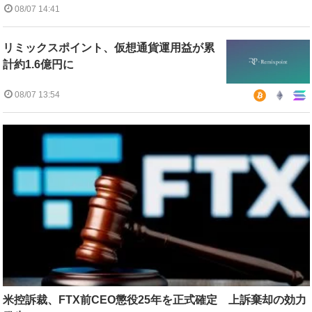
08/07 14:41
リミックスポイント、仮想通貨運用益が累
計約1.6億円に
08/07 13:54
米控訴裁、FTX前CEO懲役25年を正式確定 上訴棄却の効力