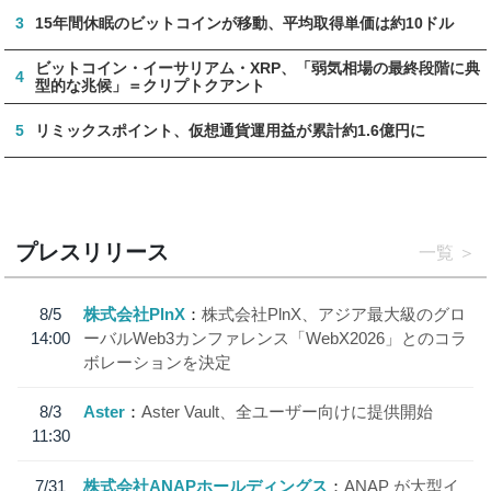
3
15年間休眠のビットコインが移動、平均取得単価は約10ドル
ビットコイン・イーサリアム・XRP、「弱気相場の最終段階に典
4
型的な兆候」＝クリプトクアント
5
リミックスポイント、仮想通貨運用益が累計約1.6億円に
プレスリリース
一覧
8/5
株式会社PlnX
株式会社PlnX、アジア最大級のグロ
14:00
ーバルWeb3カンファレンス「WebX2026」とのコラ
ボレーションを決定
8/3
Aster
Aster Vault、全ユーザー向けに提供開始
11:30
7/31
株式会社ANAPホールディングス
ANAP が大型イ