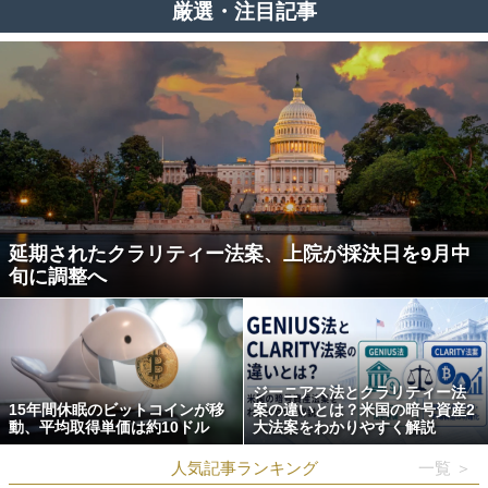
厳選・注目記事
延期されたクラリティー法案、上院が採決日を9月中
旬に調整へ
ジーニアス法とクラリティー法
15年間休眠のビットコインが移
案の違いとは？米国の暗号資産2
動、平均取得単価は約10ドル
大法案をわかりやすく解説
人気記事ランキング
一覧 ＞