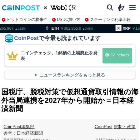
ビットコインの将来性
USDC買い方
ステーキング利率比較
株特集・関連銘柄
ETH
302,855.0
XRP
163.31
0.98
1.55
CoinPost
で今最も読まれています
コインチェック、1銘柄の上場廃止を発
表
ニュースランキングをもっと見る
国税庁、脱税対策で仮想通貨取引情報の海
外当局連携を2027年から開始か＝日本経
済新聞
CoinPost編集部
CoinPost
規制・政策
参考：
日本経済新聞
最終更新日時:
2025/02/03 15:51
公開日時:
2025/01/31 18:29