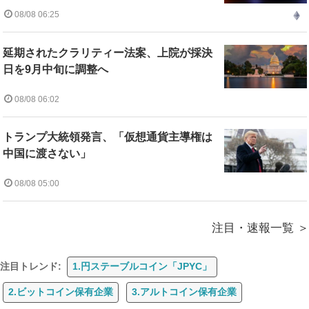
08/08 06:25
延期されたクラリティー法案、上院が採決
日を9月中旬に調整へ
08/08 06:02
トランプ大統領発言、「仮想通貨主導権は
中国に渡さない」
08/08 05:00
注目・速報一覧
注目トレンド:
1.円ステーブルコイン「JPYC」
2.ビットコイン保有企業
3.アルトコイン保有企業