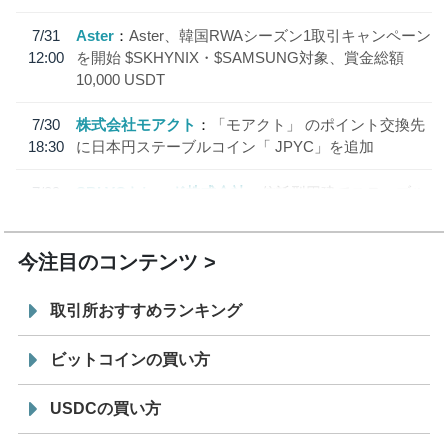
7/31
Aster
Aster、韓国RWAシーズン1取引キャンペーン
12:00
を開始 $SKHYNIX・$SAMSUNG対象、賞金総額
10,000 USDT
7/30
株式会社モアクト
「モアクト」 のポイント交換先
18:30
に日本円ステーブルコイン「 JPYC」を追加
7/29
SBI VCトレード株式会社
信託型円建てステーブル
19:30
コイン「JPYSC」徹底解説セミナーを開催
今注目のコンテンツ
取引所おすすめランキング
ビットコインの買い方
USDCの買い方