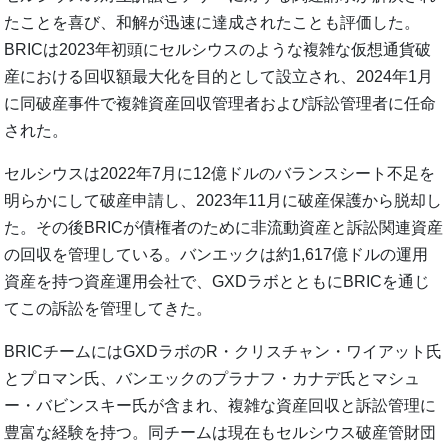
たことを喜び、和解が迅速に達成されたことも評価した。
BRICは2023年初頭にセルシウスのような複雑な仮想通貨破
産における回収額最大化を目的として設立され、2024年1月
に同破産事件で複雑資産回収管理者および訴訟管理者に任命
された。
セルシウスは2022年7月に12億ドルのバランスシート不足を
明らかにして破産申請し、2023年11月に破産保護から脱却し
た。その後BRICが債権者のために非流動資産と訴訟関連資産
の回収を管理している。バンエックは約1,617億ドルの運用
資産を持つ資産運用会社で、GXDラボとともにBRICを通じ
てこの訴訟を管理してきた。
BRICチームにはGXDラボのR・クリスチャン・ワイアット氏
とプロマン氏、バンエックのプラナフ・カナデ氏とマシュ
ー・バビンスキー氏が含まれ、複雑な資産回収と訴訟管理に
豊富な経験を持つ。同チームは現在もセルシウス破産管財団