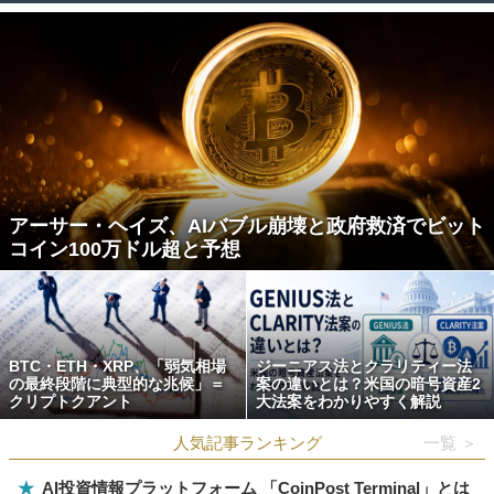
アーサー・ヘイズ、AIバブル崩壊と政府救済でビット
コイン100万ドル超と予想
BTC・ETH・XRP、「弱気相場
ジーニアス法とクラリティー法
の最終段階に典型的な兆候」＝
案の違いとは？米国の暗号資産2
クリプトクアント
大法案をわかりやすく解説
人気記事ランキング
一覧 ＞
★
AI投資情報プラットフォーム 「CoinPost Terminal」とは