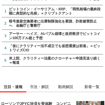
ビットコイン・イーサリアム・XRP、「弱気相場の最終段
1
階に典型的な兆候」＝クリプトクアント
暗号資産交換業者に出庫制限強化を要請、詐欺被害防止
2
へ 金融庁と警察庁
アーサー・ヘイズ、AIバブル崩壊と政府救済でビットコイ
3
ン100万ドル超と予想
「仮にクラリティー法不成立でも仮想通貨は前進」＝ビッ
4
トワイズCIO
米上院、クラリティー法案のクローチャー申請見送り続く
5
＝報道
注目・速報
市況・解説
動画解説
新着一覧
ローソンでJPYC決済を実体験 コンビニ