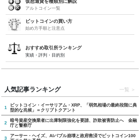
仮想通貨を種類別に解説
アルトコイン一覧
ビットコインの買い方
始め方手順と注意点
おすすめ取引所ランキング
実績・評判・目的別
人気記事ランキング
一覧
ビットコイン・イーサリアム・XRP、「弱気相場の最終段階に典
1
型的な兆候」＝クリプトクアント
暗号資産交換業者に出庫制限強化を要請、詐欺被害防止へ 金融
2
庁と警察庁
アーサー・ヘイズ、AIバブル崩壊と政府救済でビットコイン100
3