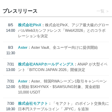
プレスリリース
一覧
8/5
株式会社PlnX
株式会社PlnX、アジア最大級のグロー
14:00
バルWeb3カンファレンス「WebX2026」とのコラボ
レーションを決定
8/3
Aster
Aster Vault、全ユーザー向けに提供開始
11:30
7/31
株式会社ANAPホールディングス
ANAP が大型イベ
13:00
ント「BITCOIN JAPAN 2026」開催決定
7/31
Aster
Aster、韓国RWAシーズン1取引キャンペーン
12:00
を開始 $SKHYNIX・$SAMSUNG対象、賞金総額
10,000 USDT
7/30
株式会社モアクト
「モアクト」 のポイント交換先に
18:30
日本円ステーブルコイン「 JPYC」を追加