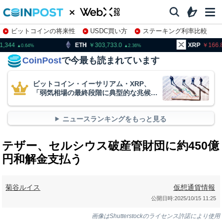
ビットコインの将来性
USDC買い方
ステーキング利率比較
株特集・関連銘柄
TH
303,733.0
XRP
166.80
B
2.36
1.02
CoinPost
で今最も読まれています
ビットコイン・イーサリアム・XRP、
「弱気相場の最終段階に典型的な兆候」
＝クリプトクアント
ニュースランキングをもっと見る
テザー、セルシウス破産管財団に約450億
円和解金支払う
菊谷ルイス
仮想通貨情報
公開日時:
2025/10/15 11:25
画像はShutterstockのライセンス許諾により使用