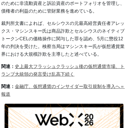
のために非流動資産と訴訟資産のポートフォリオを管理し、
債権者の利益のために管財業務を進めている。
裁判所文書によれば、セルシウスの元最高経営責任者アレッ
クス・マシンスキー氏は商品詐欺とセルシウスのネイティブ
トークンCELの価格操作に関与した罪を認め、5月に懲役12
年の判決を受けた。検察当局はマシンスキー氏が仮想通貨業
界における大規模詐欺を主導したと述べている。
関連：
史上最大フラッシュクラッシュ後の仮想通貨市場、ト
ランプ大統領の発言受け乱高下続く
関連：
金融庁、仮想通貨のインサイダー取引規制を導入へ＝
報道