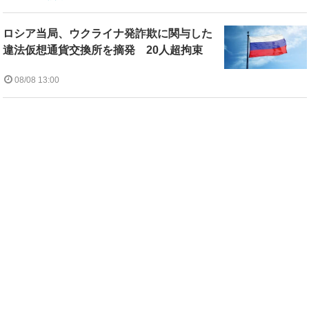
ロシア当局、ウクライナ発詐欺に関与した
違法仮想通貨交換所を摘発 20人超拘束
08/08 13:00