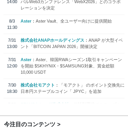
14:00
バルWeb3カンファレンス「WebX2026」とのコラボ
レーションを決定
8/3
Aster
Aster Vault、全ユーザー向けに提供開始
11:30
7/31
株式会社ANAPホールディングス
ANAP が大型イベ
13:00
ント「BITCOIN JAPAN 2026」開催決定
7/31
Aster
Aster、韓国RWAシーズン1取引キャンペーン
12:00
を開始 $SKHYNIX・$SAMSUNG対象、賞金総額
10,000 USDT
7/30
株式会社モアクト
「モアクト」 のポイント交換先に
18:30
日本円ステーブルコイン「 JPYC」を追加
7/29
SBI VCトレード株式会社
信託型円建てステーブル
19:30
コイン「JPYSC」徹底解説セミナーを開催
今注目のコンテンツ