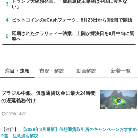
トランプ大統領発言、「仮想通貨主導権は中国に渡さな
3
い」
4
ビットコインのeCashフォーク、8月23日から3段階で開始
延期されたクラリティー法案、上院が採決日を9月中旬に調
5
整へ
注目・速報
市況・解説
動画解説
新着一覧
ブラジル中銀、仮想通貨送金に最大24時間
の遅延義務付け
08/08 14:00
【注目】:
【2026年8月最新】仮想通貨取引所のキャンペーンおすすめ
9選 注意点も解説