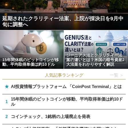
延期されたクラリティー法案、上院が採決日を9月中
旬に調整へ
ジーニアス法とクラリティー法
15年間休眠のビットコインが移
案の違いとは？米国の暗号資産2
動、平均取得単価は約10ドル
大法案をわかりやすく解説
人気記事ランキング
一覧 ＞
★
AI投資情報プラットフォーム 「CoinPost Terminal」とは
15年間休眠のビットコインが移動、平均取得単価は約10ド
1
ル
2
コインチェック、1銘柄の上場廃止を発表