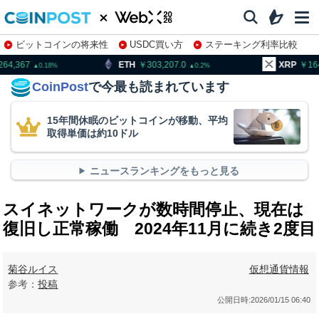
ビットコインの将来性
USDC買い方
ステーキング利率比較
株特集・関連銘柄
ETH
303,207.0
XRP
164.41
0.2
1.85
CoinPost
で今最も読まれています
15年間休眠のビットコインが移動、平均
取得単価は約10ドル
ニュースランキングをもっと見る
スイネットワークが数時間停止、現在は
復旧し正常稼働 2024年11月に続き2度目
菊谷ルイス
仮想通貨情報
参考：
投稿
公開日時:
2026/01/15 06:40