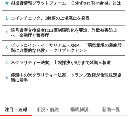
★
AI投資情報プラットフォーム 「CoinPost Terminal」とは
1
コインチェック、1銘柄の上場廃止を発表
暗号資産交換業者に出庫制限強化を要請、詐欺被害防止
2
へ 金融庁と警察庁
ビットコイン・イーサリアム・XRP、「弱気相場の最終段
3
階に典型的な兆候」＝クリプトクアント
4
米クラリティー法案、上院採決が9月まで延期＝報道
停滞中の米クラリティー法案、トランプ政権が倫理規定協
5
議に着手
注目・速報
市況・解説
動画解説
新着一覧