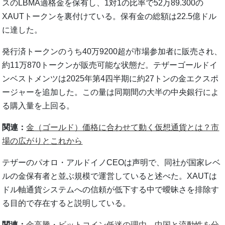
スのLBMA適格金を保有し、1対1の比率で52万89.300の
XAUTトークンを裏付けている。保有金の総額は22.5億ドル
に達した。
発行済トークンのうち40万9200超が市場参加者に販売され、
約11万870トークンが販売可能な状態だ。テザーゴールドイ
ンベストメンツは2025年第4四半期に約27トンの金エクスポ
ージャーを追加した。この量は同期間の大半の中央銀行によ
る購入量を上回る。
関連：
金（ゴールド）価格に合わせて動く仮想通貨とは？市
場の広がりとこれから
テザーのパオロ・アルドイノCEOは声明で、同社が国家レベ
ルの金保有者と並ぶ規模で運営していると述べた。XAUTは
ドル軸通貨システムへの信頼が低下する中で曖昧さを排除す
る目的で存在すると説明している。
関連：
金高騰・ビットコイン低迷の理由 中国と流動性を分