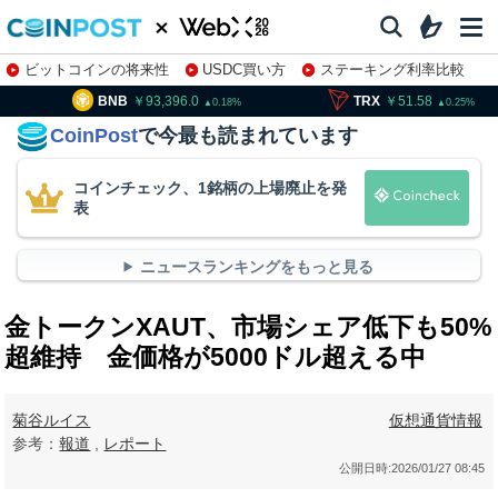
ビットコインの将来性
USDC買い方
ステーキング利率比較
株特集・関連銘柄
B
93,396.0
TRX
51.58
SOL
0.18
0.25
CoinPost
で今最も読まれています
コインチェック、1銘柄の上場廃止を発
表
ニュースランキングをもっと見る
金トークンXAUT、市場シェア低下も50%
超維持 金価格が5000ドル超える中
菊谷ルイス
仮想通貨情報
参考：
報道
,
レポート
公開日時:
2026/01/27 08:45