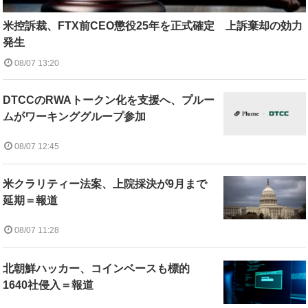
米控訴裁、FTX前CEO懲役25年を正式確定 上訴棄却の効力
発生
08/07 13:20
DTCCのRWAトークン化を支援へ、プルー
ムがワーキンググループ参加
08/07 12:45
米クラリティー法案、上院採決が9月まで
延期＝報道
08/07 11:28
北朝鮮ハッカー、コインベースも標的
1640社侵入＝報道