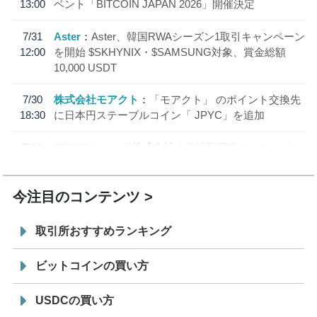
13:00
ベント「BITCOIN JAPAN 2026」開催決定
7/31
Aster
Aster、韓国RWAシーズン1取引キャンペーン
12:00
を開始 $SKHYNIX・$SAMSUNG対象、賞金総額
10,000 USDT
7/30
株式会社モアクト
「モアクト」 のポイント交換先
18:30
に日本円ステーブルコイン「 JPYC」を追加
7/29
SBI VCトレード株式会社
信託型円建てステーブル
19:30
コイン「JPYSC」徹底解説セミナーを開催
今注目のコンテンツ
取引所おすすめランキング
ビットコインの買い方
USDCの買い方