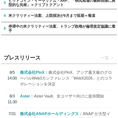
ビットコイン・イーサリアム・XRP、「弱気相場の最終段階に典
3
型的な兆候」＝クリプトクアント
4
米クラリティー法案、上院採決が9月まで延期＝報道
停滞中の米クラリティー法案、トランプ政権が倫理規定協議に着
5
手
プレスリリース
一覧
8/5
株式会社PlnX
株式会社PlnX、アジア最大級のグロ
14:00
ーバルWeb3カンファレンス「WebX2026」とのコラ
ボレーションを決定
8/3
Aster
Aster Vault、全ユーザー向けに提供開始
11:30
7/31
株式会社ANAPホールディングス
ANAP が大型イ