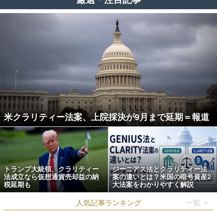
米クラリティー法案、上院採決が9月まで延期＝報道
トランプ大統領、クラリティー
ジーニアス法とクラリティー法
法成立なら仮想通貨売却益の納
案の違いとは？米国の暗号資産2
税延期も
大法案をわかりやすく解説
人気記事ランキング
一覧 ＞