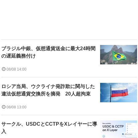
ブラジル中銀、仮想通貨送金に最大24時間
の遅延義務付け
08/08 14:00
ロシア当局、ウクライナ発詐欺に関与した
違法仮想通貨交換所を摘発 20人超拘束
08/08 13:00
サークル、USDCとCCTPをXレイヤーに導
入