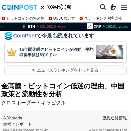
ビットコインの将来性
USDC買い方
ステーキング利率比較
株特集・関連銘柄
301,983.0
XRP
163.81
BNB
0.1
0.39
CoinPost
で今最も読まれています
15年間休眠のビットコインが移動、平均
取得単価は約10ドル
ニュースランキングをもっと見る
金高騰・ビットコイン低迷の理由、中国
政策と流動性を分析
クロスボーダー・キャピタル
A.Yamada
仮想通貨情報
参考：
レポート
最終更新日時:
2026/01/27 08:47
公開日時:
2026/01/26 11:36