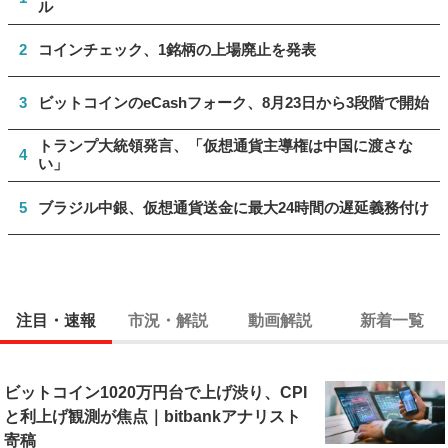
ル
2
コインチェック、1銘柄の上場廃止を発表
3
ビットコインのeCashフォーク、8月23日から3段階で開始
トランプ大統領発言、「仮想通貨主導権は中国に渡さな
4
い」
5
ブラジル中銀、仮想通貨送金に最大24時間の遅延義務付け
注目・速報
市況・解説
動画解説
新着一覧
ビットコイン1020万円台で上げ渋り、CPI
と利上げ観測が焦点｜bitbankアナリスト
寄稿