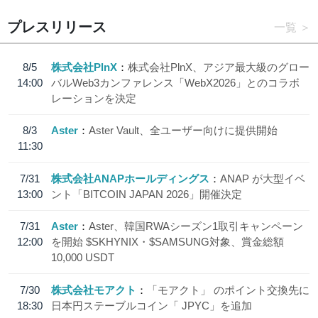
プレスリリース
一覧
8/5
株式会社PlnX
株式会社PlnX、アジア最大級のグロー
14:00
バルWeb3カンファレンス「WebX2026」とのコラボ
レーションを決定
8/3
Aster
Aster Vault、全ユーザー向けに提供開始
11:30
7/31
株式会社ANAPホールディングス
ANAP が大型イベ
13:00
ント「BITCOIN JAPAN 2026」開催決定
7/31
Aster
Aster、韓国RWAシーズン1取引キャンペーン
12:00
を開始 $SKHYNIX・$SAMSUNG対象、賞金総額
10,000 USDT
7/30
株式会社モアクト
「モアクト」 のポイント交換先に
18:30
日本円ステーブルコイン「 JPYC」を追加