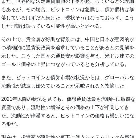
また、世界的な法定通貨価値の下落が起こっているとの理論
もあるが、その場合、ビットコインは急騰し、債券価格は暴
落しているはずだと続けた。現状そうはなっておらず、こう
した理論は誤っている可能性が高いと述べる。
その上で、貴金属が好調な背景には、中国と日本が意図的か
つ積極的に通貨安政策を追求していることがあるとの見解を
示した。こうした国々の通貨安が影響を与え、米ドル建ての
ゴールド価格の上昇につながっているとも分析している。
また、ビットコインと債券市場の状況からは、グローバルな
流動性が減速し始めていることが示唆されると指摘した。
2021年以降の状況を見ても、仮想通貨は最も流動性に敏感な
資産であり、流動性の増減とその価格の上下が相関してき
た。流動性が停滞すると、ビットコインの価格も横ばいにな
る形だ。
現在は、投資家が流動性の低下に伴うシステムリスクを察知