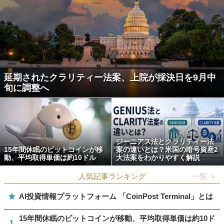
延期されたクラリティー法案、上院が採決日を9月中
旬に調整へ
ジーニアス法とクラリティー法
15年間休眠のビットコインが移
案の違いとは？米国の暗号資産2
動、平均取得単価は約10ドル
大法案をわかりやすく解説
人気記事ランキング
一覧 ＞
★
AI投資情報プラットフォーム 「CoinPost Terminal」とは
15年間休眠のビットコインが移動、平均取得単価は約10ド
1