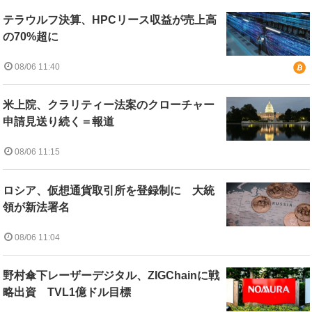
テラウルフ決算、HPCリース収益が売上高
の70%超に
08/06 11:40
米上院、クラリティー法案のクローチャー
申請見送り続く＝報道
08/06 11:15
ロシア、仮想通貨取引所を登録制に 大統
領が新法署名
08/06 11:04
野村傘下レーザーデジタル、ZIGChainに戦
略出資 TVL1億ドル目標