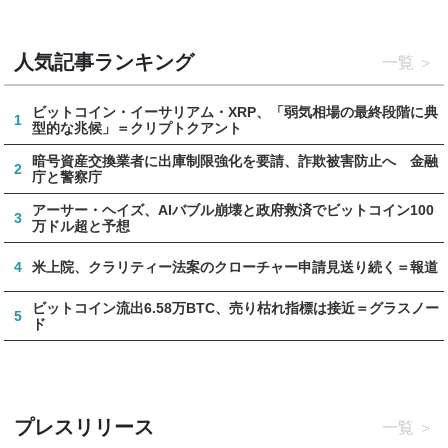
人気記事ランキング
一覧
ビットコイン・イーサリアム・XRP、「弱気相場の最終段階に典
1
型的な兆候」＝クリプトクアント
暗号資産交換業者に出庫制限強化を要請、詐欺被害防止へ 金融
2
庁と警察庁
アーサー・ヘイズ、AIバブル崩壊と政府救済でビットコイン100
3
万ドル超と予想
4
米上院、クラリティー法案のクローチャー申請見送り続く＝報道
ビットコイン流出6.58万BTC、売り枯れ指標は接近＝グラスノー
5
ド
プレスリリース
一覧