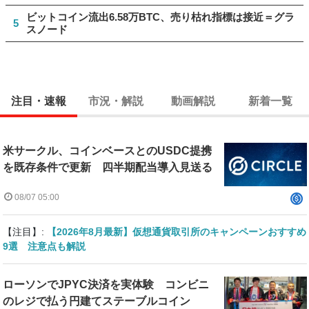
ビットコイン流出6.58万BTC、売り枯れ指標は接近＝グラ
5
スノード
注目・速報
市況・解説
動画解説
新着一覧
米サークル、コインベースとのUSDC提携
を既存条件で更新 四半期配当導入見送る
08/07 05:00
【注目】:
【2026年8月最新】仮想通貨取引所のキャンペーンおすすめ
9選 注意点も解説
ローソンでJPYC決済を実体験 コンビニ
のレジで払う円建てステーブルコイン