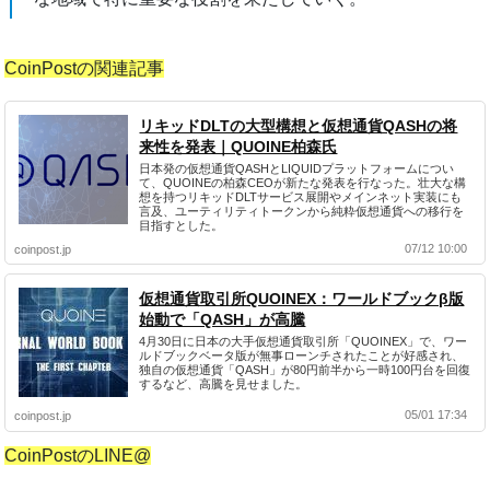
CoinPostの関連記事
リキッドDLTの大型構想と仮想通貨QASHの将
来性を発表｜QUOINE柏森氏
日本発の仮想通貨QASHとLIQUIDプラットフォームについ
て、QUOINEの柏森CEOが新たな発表を行なった。壮大な構
想を持つリキッドDLTサービス展開やメインネット実装にも
言及、ユーティリティトークンから純粋仮想通貨への移行を
目指すとした。
07/12 10:00
coinpost.jp
仮想通貨取引所QUOINEX：ワールドブックβ版
始動で「QASH」が高騰
4月30日に日本の大手仮想通貨取引所「QUOINEX」で、ワー
ルドブックベータ版が無事ローンチされたことが好感され、
独自の仮想通貨「QASH」が80円前半から一時100円台を回復
するなど、高騰を見せました。
05/01 17:34
coinpost.jp
CoinPostのLINE@