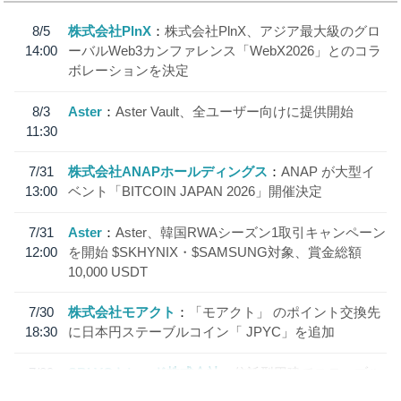
8/5
株式会社PlnX
株式会社PlnX、アジア最大級のグロ
14:00
ーバルWeb3カンファレンス「WebX2026」とのコラ
ボレーションを決定
8/3
Aster
Aster Vault、全ユーザー向けに提供開始
11:30
7/31
株式会社ANAPホールディングス
ANAP が大型イ
13:00
ベント「BITCOIN JAPAN 2026」開催決定
7/31
Aster
Aster、韓国RWAシーズン1取引キャンペーン
12:00
を開始 $SKHYNIX・$SAMSUNG対象、賞金総額
10,000 USDT
7/30
株式会社モアクト
「モアクト」 のポイント交換先
18:30
に日本円ステーブルコイン「 JPYC」を追加
7/29
SBI VCトレード株式会社
信託型円建てステーブル
19:30
コイン「JPYSC」徹底解説セミナーを開催