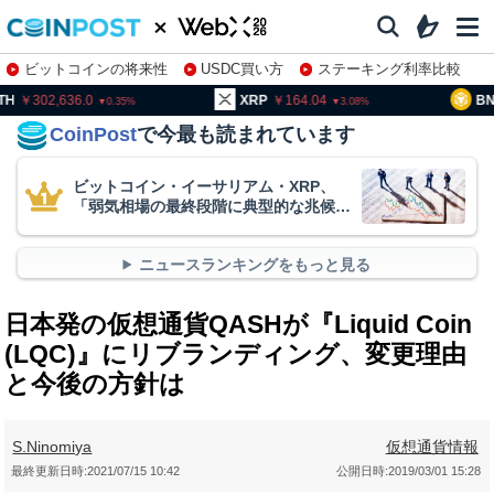
ビットコインの将来性
USDC買い方
ステーキング利率比較
株特集・関連銘柄
02,636.0
XRP
164.04
BNB
93
0.35
3.08
CoinPost
で今最も読まれています
ビットコイン・イーサリアム・XRP、
「弱気相場の最終段階に典型的な兆候」
＝クリプトクアント
ニュースランキングをもっと見る
日本発の仮想通貨QASHが『Liquid Coin
(LQC)』にリブランディング、変更理由
と今後の方針は
S.Ninomiya
仮想通貨情報
最終更新日時:
2021/07/15 10:42
公開日時:
2019/03/01 15:28