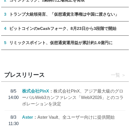
3
トランプ大統領発言、「仮想通貨主導権は中国に渡さない」
4
ビットコインのeCashフォーク、8月23日から3段階で開始
5
リミックスポイント、仮想通貨運用益が累計約1.6億円に
プレスリリース
一覧
8/5
株式会社PlnX
株式会社PlnX、アジア最大級のグロ
14:00
ーバルWeb3カンファレンス「WebX2026」とのコラ
ボレーションを決定
8/3
Aster
Aster Vault、全ユーザー向けに提供開始
11:30