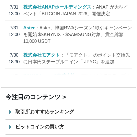
7/31
株式会社ANAPホールディングス
ANAP が大型イ
13:00
ベント「BITCOIN JAPAN 2026」開催決定
7/31
Aster
Aster、韓国RWAシーズン1取引キャンペーン
12:00
を開始 $SKHYNIX・$SAMSUNG対象、賞金総額
10,000 USDT
7/30
株式会社モアクト
「モアクト」 のポイント交換先
18:30
に日本円ステーブルコイン「 JPYC」を追加
7/29
SBI VCトレード株式会社
信託型円建てステーブル
19:30
コイン「JPYSC」徹底解説セミナーを開催
今注目のコンテンツ
取引所おすすめランキング
ビットコインの買い方