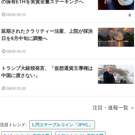
の保有ETHを実質全量ステーキングへ
08/08 06:25
延期されたクラリティー法案、上院が採決
日を9月中旬に調整へ
08/08 06:02
トランプ大統領発言、「仮想通貨主導権は
中国に渡さない」
08/08 05:00
注目・速報一覧
注目トレンド:
1.円ステーブルコイン「JPYC」