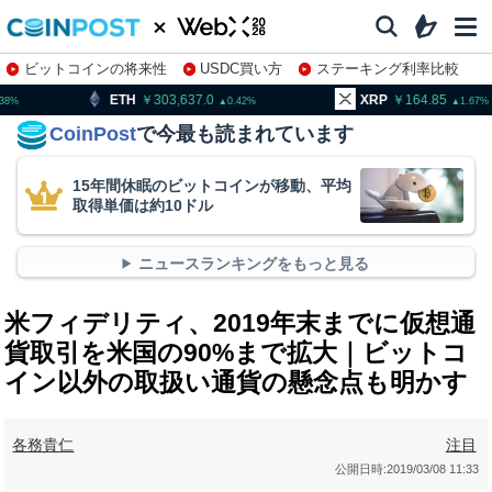
ビットコインの将来性
USDC買い方
ステーキング利率比較
株特集・関連銘柄
303,637.0
XRP
164.85
BNB
0.42
1.67
CoinPost
で今最も読まれています
15年間休眠のビットコインが移動、平均
取得単価は約10ドル
ニュースランキングをもっと見る
米フィデリティ、2019年末までに仮想通
貨取引を米国の90%まで拡大｜ビットコ
イン以外の取扱い通貨の懸念点も明かす
各務貴仁
注目
公開日時:
2019/03/08 11:33