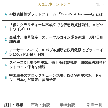
人気記事ランキング
一覧 ＞
★
AI投資情報プラットフォーム 「CoinPost Terminal」とは
「仮にクラリティー法不成立でも仮想通貨は前進」＝ビッ
1
トワイズCIO
金融庁、暗号資産・ステーブルコイン課を新設 8月7日組
2
織再編
アーサー・ヘイズ、AIバブル崩壊と政府救済でビットコイ
3
ン100万ドル超と予想
スペースX上場後初決算、売上高ほぼ倍増 1900億円相当ビ
4
ットコイン保有を継続
中国主導のブロックチェーン規格、ISOが新規承認 ドイ
5
ツ、日本など策定に参加予定
注目・速報
市況・解説
動画解説
新着一覧