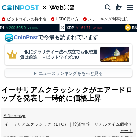
ビットコインの将来性
USDC買い方
ステーキング利率比較
株特集・関連銘柄
99,505.0
XRP
164.71
BNB
93
1.69
2.06
CoinPost
で今最も読まれています
「仮にクラリティー法不成立でも仮想通
貨は前進」＝ビットワイズCIO
ニュースランキングをもっと見る
イーサリアムクラッシックがエアードロ
ップを発表し一時的に価格上昇
S.Ninomiya
イーサリアムクラシック（ETC）｜投資情報・リアルタイム価格チ
ャート