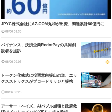
JPYC株式会社にAZ-COM丸和が出資、調達累計60億円に
08/06 09:35
バイナンス、決済企業RedotPayの共同創
設者を提訴
08/06 09:05
トークン化株式に投票意向提出の道、エッ
クスストックスがブロードリッジと提携
08/06 08:20
アーサー・ヘイズ、AIバブル崩壊と政府救