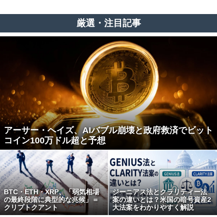
厳選・注目記事
アーサー・ヘイズ、AIバブル崩壊と政府救済でビット
コイン100万ドル超と予想
BTC・ETH・XRP、「弱気相場
ジーニアス法とクラリティー法
の最終段階に典型的な兆候」＝
案の違いとは？米国の暗号資産2
クリプトクアント
大法案をわかりやすく解説