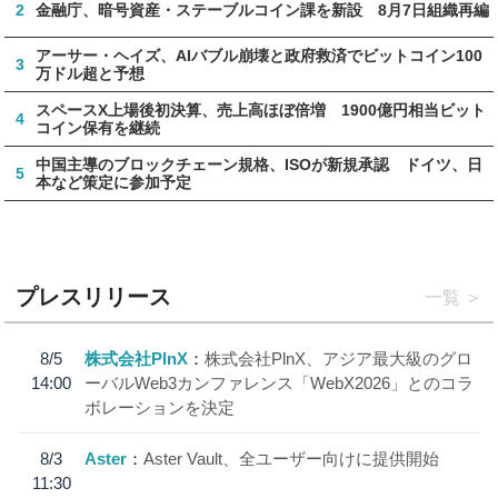
2
金融庁、暗号資産・ステーブルコイン課を新設 8月7日組織再編
アーサー・ヘイズ、AIバブル崩壊と政府救済でビットコイン100
3
万ドル超と予想
スペースX上場後初決算、売上高ほぼ倍増 1900億円相当ビット
4
コイン保有を継続
中国主導のブロックチェーン規格、ISOが新規承認 ドイツ、日
5
本など策定に参加予定
プレスリリース
一覧
8/5
株式会社PlnX
株式会社PlnX、アジア最大級のグロ
14:00
ーバルWeb3カンファレンス「WebX2026」とのコラ
ボレーションを決定
8/3
Aster
Aster Vault、全ユーザー向けに提供開始
11:30