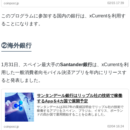
02/15 17:39
coinpost.jp
このプログラムに参加する国内の銀行は、
xCurrent
を利用す
ることになります。
②海外銀行
1月31日、スペイン最大手の
Santander銀行
は、
xCurrent
を利
用した一般消費者向モバイル決済アプリを年内にリリースす
ると発表しました。
サンタンデール銀行はリップル社の技術で稼働
するAppを4カ国で展開予定
サンタンデールは2017年の業績説明会でリップル社の技術で
稼働するアプリをスペイン、ブラジル、イギリス、ポーラン
ドの四か国で運用開始することを公表しました。
02/04 16:24
coinpost.jp