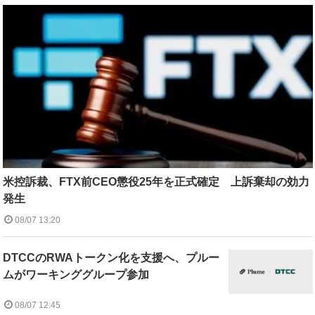
米控訴裁、FTX前CEO懲役25年を正式確定 上訴棄却の効力
発生
08/07 13:20
DTCCのRWAトークン化を支援へ、プルー
ムがワーキンググループ参加
08/07 12:45