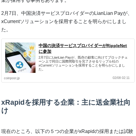
業が採用する事例もあります。
2月7日、中国決済サービスプロバイダーのLianLian Payが、
xCurrent
ソリューションを採用することを明らかにしまし
た。
中国の決済サービスプロバイダーがRippleNet
に参加
2月7日にLianLian Payが、既存の顧客に向けてブロックチェ
ーン上で同日に国際間取引を完了させるリップル社の
xCurrentソリューションを採用することを明らかにしまし
た。
02/08 02:11
coinpost.jp
xRapidを採用する企業：主に送金業社向
け
現在のところ、以下の５つの企業がxRapidの採用または試験