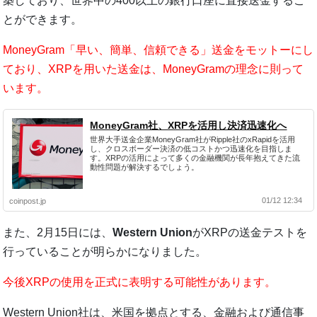
築しており、世界中の400以上の銀行口座に直接送金するこ
とができます。
MoneyGram「早い、簡単、信頼できる」送金をモットーにし
ており、XRPを用いた送金は、MoneyGramの理念に則って
います。
MoneyGram社、XRPを活用し決済迅速化へ
世界大手送金企業MoneyGram社がRipple社のxRapidを活用
し、クロスボーダー決済の低コストかつ迅速化を目指しま
す。XRPの活用によって多くの金融機関が長年抱えてきた流
動性問題が解決するでしょう。
01/12 12:34
coinpost.jp
また、2月15日には、
Western Union
がXRPの送金テストを
行っていることが明らかになりました。
今後XRPの使用を正式に表明する可能性があります。
Western Union社は、米国を拠点とする、金融および通信事