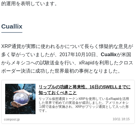
的運用を表明しています。
Cuallix
XRP通貨が実際に使われるかについて長らく懐疑的な意見が
多く挙がっていましたが、2017年10月10日、
Cuallix
が米国
からメキシコへの試験送金を行い、
xRapid
を利用したクロス
ボーダー決済に成功した世界最初の事例となりました。
リップルの功績と将来性、16日のSWELLまでに
知っておくべきこと
リップル仮想通貨トークンXRPを使用しているxRapidを活用
した世界で初めての実送金が成功しました。アメリカメキシ
コ間で送金が実施され、XRPがブリッジ通貨として入った形
です。
10/11 18:15
coinpost.jp