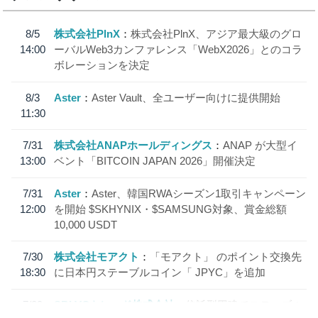
8/5
株式会社PlnX
株式会社PlnX、アジア最大級のグロ
14:00
ーバルWeb3カンファレンス「WebX2026」とのコラ
ボレーションを決定
8/3
Aster
Aster Vault、全ユーザー向けに提供開始
11:30
7/31
株式会社ANAPホールディングス
ANAP が大型イ
13:00
ベント「BITCOIN JAPAN 2026」開催決定
7/31
Aster
Aster、韓国RWAシーズン1取引キャンペーン
12:00
を開始 $SKHYNIX・$SAMSUNG対象、賞金総額
10,000 USDT
7/30
株式会社モアクト
「モアクト」 のポイント交換先
18:30
に日本円ステーブルコイン「 JPYC」を追加
7/29
SBI VCトレード株式会社
信託型円建てステーブル