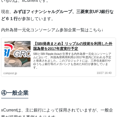
いるのは、
xCurrent
です。
現在、
みずほフィナンシャルグループ、三菱東京UFJ銀行な
ど６１行
が参加しています。
内外為替一元化コンソーシアム参加企業一覧はこちら↓
【SBI発表まとめ】リップルの技術を利用した外
国為替を2017年度実行予定
SBIとSBI Ripple Asiaが主導する内外為替一元化コンソーシア
ムにおいて、外国為替商用利用が2017年度内に行われる予定
と発表されました。このプロジェクトには、三井住友銀行や
ゆうちょ銀行等のメガバンクも含めた61行が参加していま
す。
10/27 16:40
coinpost.jp
④一般企業
xCurrentは、主に銀行によって採用されていますが、一般企