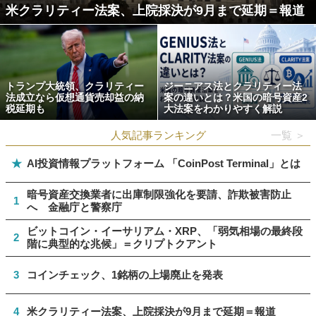
米クラリティー法案、上院採決が9月まで延期＝報道
トランプ大統領、クラリティー
ジーニアス法とクラリティー法
法成立なら仮想通貨売却益の納
案の違いとは？米国の暗号資産2
税延期も
大法案をわかりやすく解説
人気記事ランキング
一覧 ＞
★
AI投資情報プラットフォーム 「CoinPost Terminal」とは
暗号資産交換業者に出庫制限強化を要請、詐欺被害防止
1
へ 金融庁と警察庁
ビットコイン・イーサリアム・XRP、「弱気相場の最終段
2
階に典型的な兆候」＝クリプトクアント
3
コインチェック、1銘柄の上場廃止を発表
4
米クラリティー法案、上院採決が9月まで延期＝報道