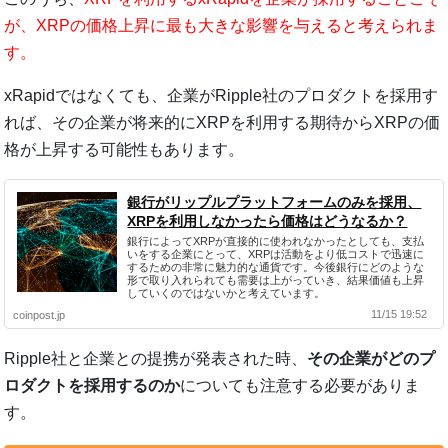
が、XRPの価格上昇に最も大きな影響を与えると考えられま
す。
xRapidではなくても、企業がRipple社のプロダクトを採用す
れば、その企業が将来的にXRPを利用する期待からXRPの価
格が上昇する可能性もあります。
銀行がリップルプラットフォームのみを採用、
XRPを利用しなかったら価格はどうなるか？
銀行によってXRPが直接的に使われなかったとしても、支払
いをする企業にとって、XRPは活動をより低コストで迅速に
するための非常に魅力的な通貨です。今後銀行にどのような
形で取り入れられても需要は上がっていき、結果価値も上昇
していくのではないかと考えています。
11/15 19:52
coinpost.jp
Ripple社と企業との提携が発表された時、
その企業がどのプ
ロダクトを採用するのか
についても注意する必要がありま
す。