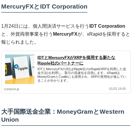
MercuryFXとIDT Corporation
1月24日には、個人間決済サービスを行う
IDT Corporation
と、外貨両替事業を行う
MercuryFX
が、xRapidを採用すると
報じられました。
IDTとMercuryFXがXRPを採用する新たな
Ripple社のパートナーに
IDTとMercuryFXの2社はRipple社のxRapid(XRPを利用した送
金方法)を利用し、取引の迅速化を目指します。xRapidは
MoneyGramとCuallixにも採用され、XRPの実用化が進んでい
ることが分かります。
01/25 19:05
coinpost.jp
大手国際送金企業：MoneyGramとWestern
Union