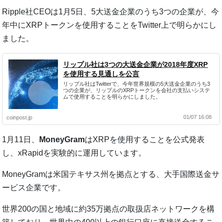
Ripple社CEOは1月5日、5大送金企業のうち3つの企業が、今
年中にXRPトークンを使用することをTwitter上で明らかにし
ました。
リップル社は3つの大送金企業が2018年度XRP
を使用する見通しを公言
リップル社はTwitterで、今年世界規模の5大送金企業のうち3
つの企業が、リップルのXRPトークンを会社の支払いシステ
ムで使用することを明らかにしました。
01/07 16:08
coinpost.jp
1月11日、
MoneyGram
はXRPを使用することを公式発表
し、xRapidを実験的に運用しています。
MoneyGramは米国テキサス州を拠点とする、大手国際送金サ
ービス企業です。
世界200の国と地域に約35万拠点の取扱店ネットワークを構