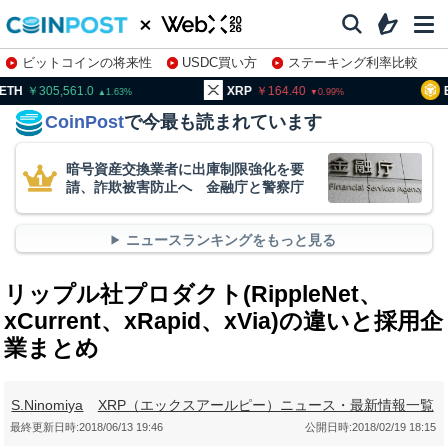
ビットコインの将来性
USDC買い方
ステーキング利率比較
株特集・関連銘柄
05,561.0
XRP
164.40
BNB
9
1.63
0.99
CoinPost
で今最も読まれています
暗号資産交換業者に出庫制限強化を要
請、詐欺被害防止へ 金融庁と警察庁
ニュースランキングをもっと見る
リップル社プロダクト(RippleNet、
xCurrent、xRapid、xVia)の違いと採用企
業まとめ
S.Ninomiya
XRP（エックスアールピー）ニュース・最新情報一覧
最終更新日時:
2018/06/13 19:46
公開日時:
2018/02/19 18:15