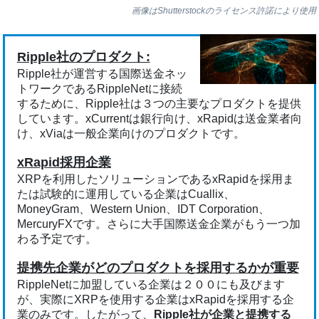
画像はShutterstockのライセンス許諾により使用
Ripple社のプロダクト:
Ripple社が運営する国際送金ネッ
トワークであるRippleNetに接続
するために、Ripple社は３つの主要なプロダクトを提供
しています。xCurrentは銀行向け、xRapidは送金業者向
け、xViaは一般企業向けのプロダクトです。
xRapid採用企業
XRPを利用したソリューションであるxRapidを採用ま
たは試験的に運用している企業はCuallix、
MoneyGram、Western Union、IDT Corporation、
MercuryFXです。さらに大手国際送金企業がもう一つ加
わる予定です。
提携先企業がどのプロダクトを採用するかが重要
RippleNetに加盟している企業は２００にも及びます
が、実際にXRPを使用する企業はxRapidを採用する企
業のみです。したがって、
Ripple社が企業と提携する