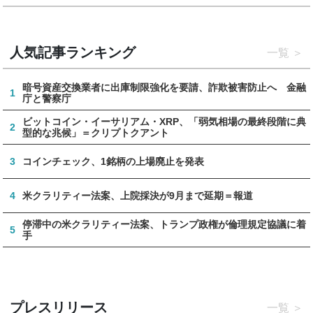
人気記事ランキング
一覧
暗号資産交換業者に出庫制限強化を要請、詐欺被害防止へ 金融
1
庁と警察庁
ビットコイン・イーサリアム・XRP、「弱気相場の最終段階に典
2
型的な兆候」＝クリプトクアント
3
コインチェック、1銘柄の上場廃止を発表
4
米クラリティー法案、上院採決が9月まで延期＝報道
停滞中の米クラリティー法案、トランプ政権が倫理規定協議に着
5
手
プレスリリース
一覧