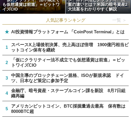
も仮想通貨は前進」＝ビットワ
案の違いとは？米国の暗号資産2
イズCIO
大法案をわかりやすく解説
人気記事ランキング
一覧 ＞
★
AI投資情報プラットフォーム 「CoinPost Terminal」とは
スペースX上場後初決算、売上高ほぼ倍増 1900億円相当ビ
1
ットコイン保有を継続
「仮にクラリティー法不成立でも仮想通貨は前進」＝ビッ
2
トワイズCIO
中国主導のブロックチェーン規格、ISOが新規承認 ドイ
3
ツ、日本など策定に参加予定
金融庁、暗号資産・ステーブルコイン課を新設 8月7日組
4
織再編
アメリカンビットコイン、BTC採掘量過去最高 保有数は
5
8000BTC超