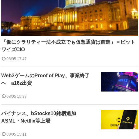
「仮にクラリティー法不成立でも仮想通貨は前進」＝ビット
ワイズCIO
08/05 17:47
Web3ゲームのProof of Play、事業終了
へ a16z出資
08/05 15:38
バイナンス、bStocks10銘柄追加
ASML・Netflix等上場
08/05 15:11