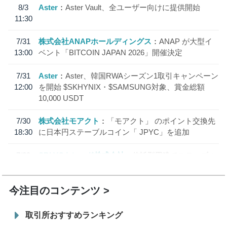
8/3
Aster
Aster Vault、全ユーザー向けに提供開始
11:30
7/31
株式会社ANAPホールディングス
ANAP が大型イ
13:00
ベント「BITCOIN JAPAN 2026」開催決定
7/31
Aster
Aster、韓国RWAシーズン1取引キャンペーン
12:00
を開始 $SKHYNIX・$SAMSUNG対象、賞金総額
10,000 USDT
7/30
株式会社モアクト
「モアクト」 のポイント交換先
18:30
に日本円ステーブルコイン「 JPYC」を追加
7/29
SBI VCトレード株式会社
信託型円建てステーブル
19:30
コイン「JPYSC」徹底解説セミナーを開催
今注目のコンテンツ
取引所おすすめランキング