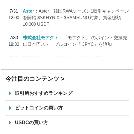
7/31
Aster
Aster、韓国RWAシーズン1取引キャンペーン
12:00
を開始 $SKHYNIX・$SAMSUNG対象、賞金総額
10,000 USDT
7/30
株式会社モアクト
「モアクト」 のポイント交換先
18:30
に日本円ステーブルコイン「 JPYC」を追加
7/29
SBI VCトレード株式会社
信託型円建てステーブル
19:30
コイン「JPYSC」徹底解説セミナーを開催
今注目のコンテンツ
取引所おすすめランキング
ビットコインの買い方
USDCの買い方