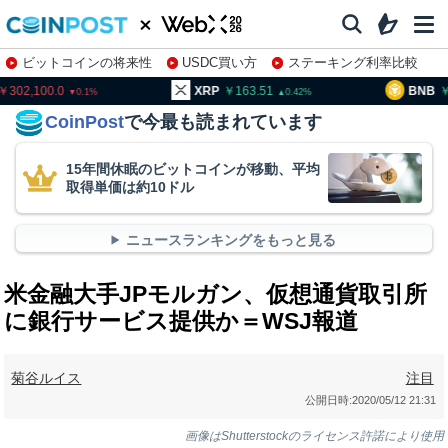
ビットコインの将来性
USDC買い方
ステーキング利率比較
株特集・関連銘柄
02,100.0
XRP
163.51
BNB
95
0.1
0.42
CoinPost
で今最も読まれています
15年間休眠のビットコインが移動、平均
取得単価は約10ドル
ニュースランキングをもっと見る
米金融大手JPモルガン、仮想通貨取引所
に銀行サービス提供か＝WSJ報道
菊谷ルイス
注目
公開日時:
2020/05/12 21:31
画像はShutterstockのライセンス許諾により使用