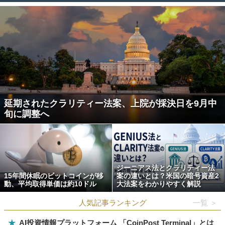
延期されたクラリティー法案、上院が採決日を9月中
旬に調整へ
ジーニアス法とクラリティー法
15年間休眠のビットコインが移
案の違いとは？米国の暗号資産2
動、平均取得単価は約10ドル
大法案をわかりやすく解説
人気記事ランキング
一覧 ＞
★
AI投資情報プラットフォーム 「CoinPost Terminal」とは