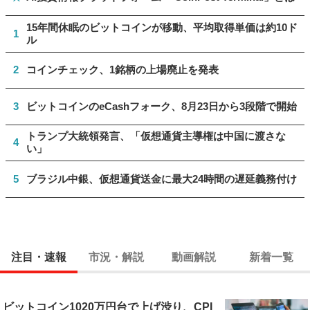
15年間休眠のビットコインが移動、平均取得単価は約10ド
1
ル
2
コインチェック、1銘柄の上場廃止を発表
3
ビットコインのeCashフォーク、8月23日から3段階で開始
トランプ大統領発言、「仮想通貨主導権は中国に渡さな
4
い」
5
ブラジル中銀、仮想通貨送金に最大24時間の遅延義務付け
注目・速報
市況・解説
動画解説
新着一覧
ビットコイン1020万円台で上げ渋り、CPI