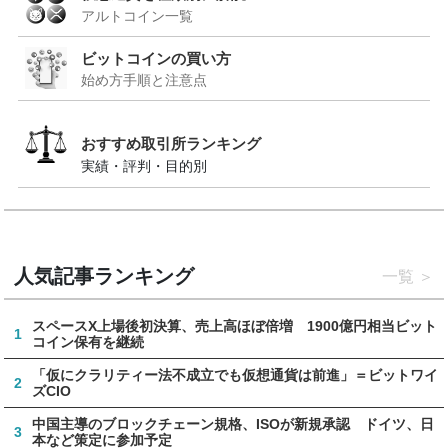
アルトコイン一覧
ビットコインの買い方
始め方手順と注意点
おすすめ取引所ランキング
実績・評判・目的別
人気記事ランキング
一覧
スペースX上場後初決算、売上高ほぼ倍増 1900億円相当ビット
1
コイン保有を継続
「仮にクラリティー法不成立でも仮想通貨は前進」＝ビットワイ
2
ズCIO
中国主導のブロックチェーン規格、ISOが新規承認 ドイツ、日
3
本など策定に参加予定