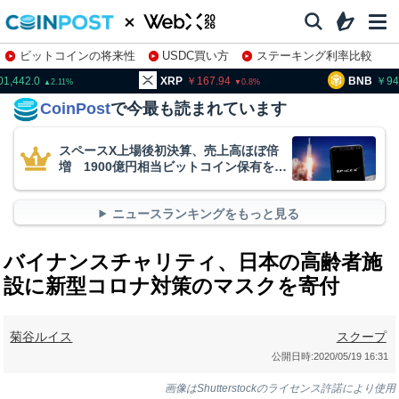
ビットコインの将来性
USDC買い方
ステーキング利率比較
株特集・関連銘柄
0
XRP
167.94
BNB
94,126.0
2.11
0.8
CoinPost
で今最も読まれています
スペースX上場後初決算、売上高ほぼ倍
増 1900億円相当ビットコイン保有を継
続
ニュースランキングをもっと見る
バイナンスチャリティ、日本の高齢者施
設に新型コロナ対策のマスクを寄付
菊谷ルイス
スクープ
公開日時:
2020/05/19 16:31
画像はShutterstockのライセンス許諾により使用