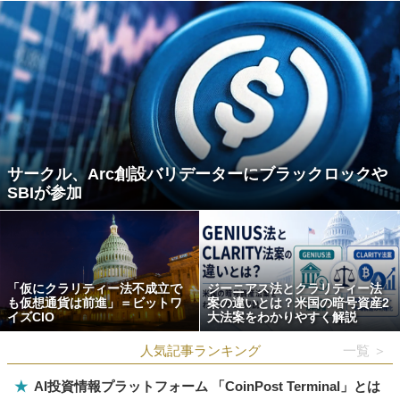
サークル、Arc創設バリデーターにブラックロックや
SBIが参加
「仮にクラリティー法不成立で
ジーニアス法とクラリティー法
も仮想通貨は前進」＝ビットワ
案の違いとは？米国の暗号資産2
イズCIO
大法案をわかりやすく解説
人気記事ランキング
一覧 ＞
★
AI投資情報プラットフォーム 「CoinPost Terminal」とは