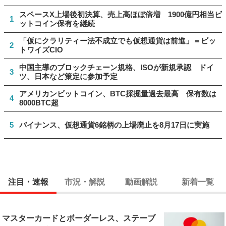
スペースX上場後初決算、売上高ほぼ倍増 1900億円相当ビ
1
ットコイン保有を継続
「仮にクラリティー法不成立でも仮想通貨は前進」＝ビッ
2
トワイズCIO
中国主導のブロックチェーン規格、ISOが新規承認 ドイ
3
ツ、日本など策定に参加予定
アメリカンビットコイン、BTC採掘量過去最高 保有数は
4
8000BTC超
5
バイナンス、仮想通貨6銘柄の上場廃止を8月17日に実施
注目・速報
市況・解説
動画解説
新着一覧
マスターカードとボーダーレス、ステーブ