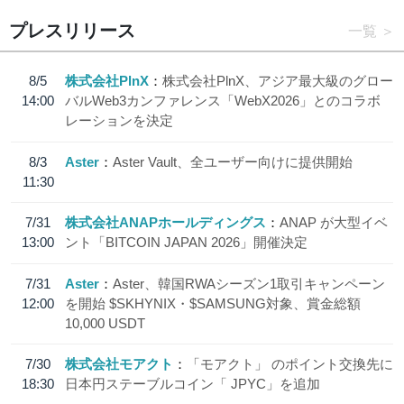
プレスリリース
一覧
8/5
株式会社PlnX
株式会社PlnX、アジア最大級のグロー
14:00
バルWeb3カンファレンス「WebX2026」とのコラボ
レーションを決定
8/3
Aster
Aster Vault、全ユーザー向けに提供開始
11:30
7/31
株式会社ANAPホールディングス
ANAP が大型イベ
13:00
ント「BITCOIN JAPAN 2026」開催決定
7/31
Aster
Aster、韓国RWAシーズン1取引キャンペーン
12:00
を開始 $SKHYNIX・$SAMSUNG対象、賞金総額
10,000 USDT
7/30
株式会社モアクト
「モアクト」 のポイント交換先に
18:30
日本円ステーブルコイン「 JPYC」を追加