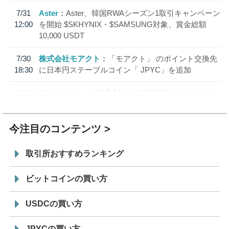
7/31
Aster
Aster、韓国RWAシーズン1取引キャンペーン
12:00
を開始 $SKHYNIX・$SAMSUNG対象、賞金総額
10,000 USDT
7/30
株式会社モアクト
「モアクト」 のポイント交換先
18:30
に日本円ステーブルコイン「 JPYC」を追加
7/29
SBI VCトレード株式会社
信託型円建てステーブル
19:30
コイン「JPYSC」徹底解説セミナーを開催
今注目のコンテンツ
取引所おすすめランキング
ビットコインの買い方
USDCの買い方
JPYCの買い方