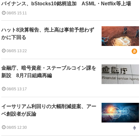
バイナンス、bStocks10銘柄追加 ASML・Netflix等上場
08/05 15:11
ハット8決算報告、売上高は事前予想わず
かに下回る
08/05 13:22
金融庁、暗号資産・ステーブルコイン課を
新設 8月7日組織再編
08/05 13:17
イーサリアム利回りの大幅削減提案、アー
ベ創設者が反論
08/05 12:30