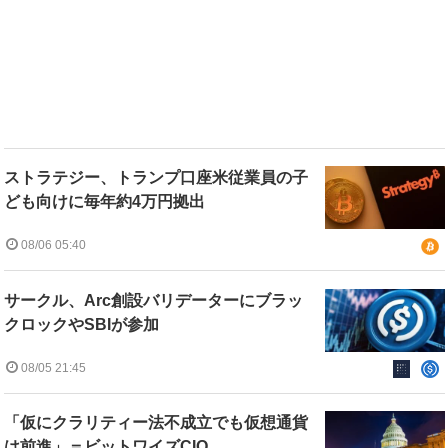
ストラテジー、トランプ口座米従業員の子
ども向けに毎年約4万円拠出
08/06 05:40
サークル、Arc創設バリデーターにブラッ
クロックやSBIが参加
08/05 21:45
「仮にクラリティー法不成立でも仮想通貨
は前進」＝ビットワイズCIO