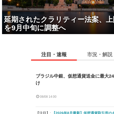
延期されたクラリティー法案、上
を9月中旬に調整へ
注目・速報
市況・解説
ブラジル中銀、仮想通貨送金に最大2
け
08/08 14:00
【注目】:
【2026年8月最新】仮想通貨取引所