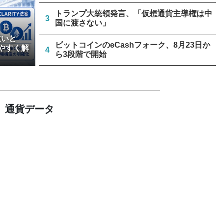
トランプ大統領発言、「仮想通貨主導権は中
3
国に渡さない」
違いと
ビットコインのeCashフォーク、8月23日か
やすく解
4
ら3段階で開始
リミックスポイント、仮想通貨運用益が累計
5
約1.6億円に
通貨データ