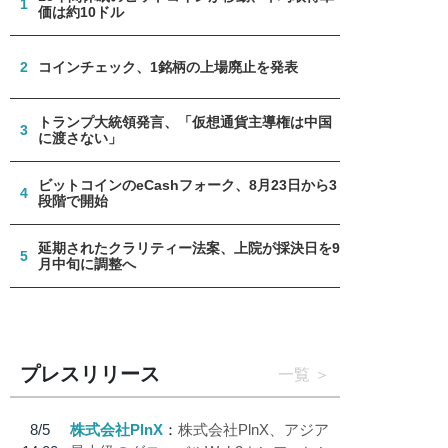
1
価は約10ドル
2
コインチェック、1銘柄の上場廃止を発表
トランプ大統領発言、「仮想通貨主導権は中国
3
に渡さない」
ビットコインのeCashフォーク、8月23日から3
4
段階で開始
延期されたクラリティー法案、上院が採決日を9
5
月中旬に調整へ
プレスリリース
一覧
8/5
株式会社PlnX
株式会社PlnX、アジア