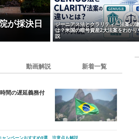
院が採決日
ジーニアス法とクラリティー法案の
は？米国の暗号資産2大法案をわかり
説
動画解説
新着一覧
4時間の遅延義務付
のキャンペーンおすすめ9選 注意点も解説