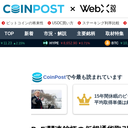
ビットコインの将来性
USDC買い方
ステーキング利率比較
TOP
新着
市況・解説
主要銘柄
取材特集
HYPE
8,652.90
BTC
10,270,757
0.71
0.47
CoinPost
で今最も読まれています
ビットコインが移動、
コインチ
10ドル
を発表