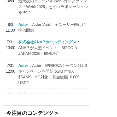
14:00
最大級のグローバルWeb3カンファレン
ス「WebX2026」とのコラボレーション
を決定
8/3
Aster
Aster Vault、全ユーザー向けに
11:30
提供開始
7/31
株式会社ANAPホールディングス
13:00
ANAP が大型イベント「BITCOIN
JAPAN 2026」開催決定
7/31
Aster
Aster、韓国RWAシーズン1取引
12:00
キャンペーンを開始 $SKHYNIX・
$SAMSUNG対象、賞金総額10,000
USDT
7/30
株式会社モアクト
「モアクト」 のポ
18:30
イント交換先に日本円ステーブルコイン
「 JPYC」を追加
今注目のコンテンツ