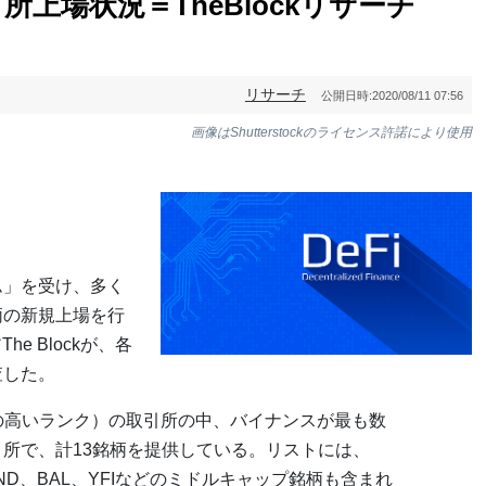
所上場状況＝TheBlockリサーチ
リサーチ
公開日時:
2020/08/11 07:56
画像はShutterstockのライセンス許諾により使用
ム」を受け、多く
柄の新規上場を行
he Blockが、各
査した。
性の高いランク）の取引所の中、バイナンスが最も数
引所で、計13銘柄を提供している。リストには、
END、BAL、YFIなどのミドルキャップ銘柄も含まれ