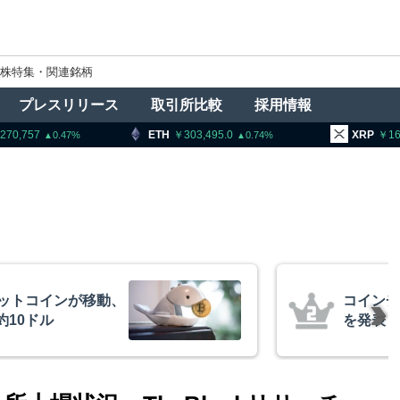
株特集・関連銘柄
プレスリリース
取引所比較
採用情報
ETH
303,495.0
XRP
165.26
0.74
3.09
ェック、1銘柄の上場廃止