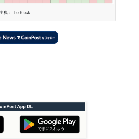
出典：The Block
oinPost App DL