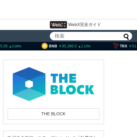
WebX完全ガイド
BNB
95,380.0
TRX
51.91
2.13
0.5
トランプ大統領発言、「仮想通貨主
導権は中国に渡さない」
THE BLOCK