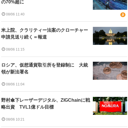
の70%超に
08/06 11:40
米上院、クラリティー法案のクローチャー
申請見送り続く＝報道
08/06 11:15
ロシア、仮想通貨取引所を登録制に 大統
領が新法署名
08/06 11:04
野村傘下レーザーデジタル、ZIGChainに戦
略出資 TVL1億ドル目標
08/06 10:21