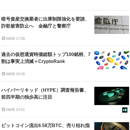
暗号資産交換業者に出庫制限強化を要請、
詐欺被害防止へ 金融庁と警察庁
08/06 17:00
過去の仮想通貨時価総額トップ100銘柄、7
割は事実上消滅＝CryptoRank
08/06 16:26
ハイパーリキッド（HYPE）調査報告書、
前四半期の独歩高に注目
08/06 14:51
ビットコイン流出6.58万BTC、売り枯れ指