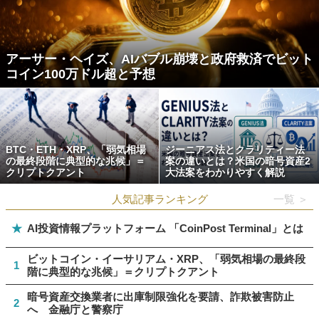
アーサー・ヘイズ、AIバブル崩壊と政府救済でビット
コイン100万ドル超と予想
BTC・ETH・XRP、「弱気相場
ジーニアス法とクラリティー法
の最終段階に典型的な兆候」＝
案の違いとは？米国の暗号資産2
クリプトクアント
大法案をわかりやすく解説
人気記事ランキング
一覧 ＞
★
AI投資情報プラットフォーム 「CoinPost Terminal」とは
ビットコイン・イーサリアム・XRP、「弱気相場の最終段
1
階に典型的な兆候」＝クリプトクアント
暗号資産交換業者に出庫制限強化を要請、詐欺被害防止
2
へ 金融庁と警察庁