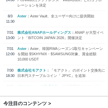
レーションを決定
8/3
Aster
Aster Vault、全ユーザー向けに提供開始
11:30
7/31
株式会社ANAPホールディングス
ANAP が大型イベ
13:00
ント「BITCOIN JAPAN 2026」開催決定
7/31
Aster
Aster、韓国RWAシーズン1取引キャンペーン
12:00
を開始 $SKHYNIX・$SAMSUNG対象、賞金総額
10,000 USDT
7/30
株式会社モアクト
「モアクト」 のポイント交換先に
18:30
日本円ステーブルコイン「 JPYC」を追加
7/29
SBI VCトレード株式会社
信託型円建てステーブル
19:30
コイン「JPYSC」徹底解説セミナーを開催
今注目のコンテンツ