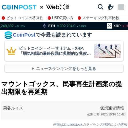
ビットコインの将来性
USDC買い方
ステーキング利率比較
株特集・関連銘柄
ETH
302,704.0
XRP
166.80
0.99
1.02
CoinPost
で今最も読まれています
ビットコイン・イーサリアム・XRP、
「弱気相場の最終段階に典型的な兆候」
＝クリプトクアント
ニュースランキングをもっと見る
マウントゴックス、民事再生計画案の提
出期限を再延期
菊谷ルイス
仮想通貨情報
公開日時:
2020/10/16 16:42
画像はShutterstockのライセンス許諾により使用