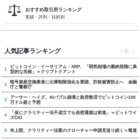
おすすめ取引所ランキング
実績・評判・目的別
人気記事ランキング
一覧
ビットコイン・イーサリアム・XRP、「弱気相場の最終段階に典
1
型的な兆候」＝クリプトクアント
暗号資産交換業者に出庫制限強化を要請、詐欺被害防止へ 金融
2
庁と警察庁
アーサー・ヘイズ、AIバブル崩壊と政府救済でビットコイン100
3
万ドル超と予想
「仮にクラリティー法不成立でも仮想通貨は前進」＝ビットワイ
4
ズCIO
5
米上院、クラリティー法案のクローチャー申請見送り続く＝報道