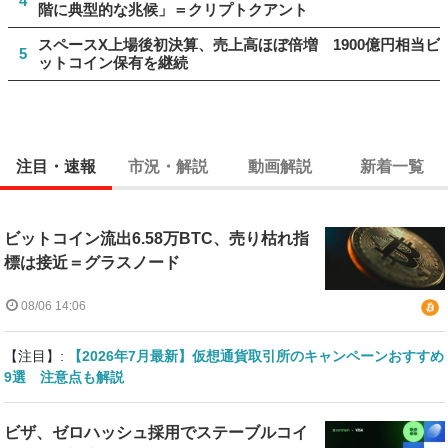
4
階に典型的な兆候」＝クリプトクアント
スペースX上場後初決算、売上高ほぼ倍増 1900億円相当ビ
5
ットコイン保有を継続
注目・速報
市況・解説
動画解説
新着一覧
ビットコイン流出6.58万BTC、売り枯れ指
標は接近＝グラスノード
08/06 14:06
【注目】:
【2026年7月最新】仮想通貨取引所のキャンペーンおすすめ
9選 注意点も解説
ビザ、ゼロハッシュ採用でステーブルコイ