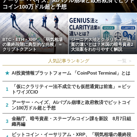
アーサー・ヘイズ、AIバブル崩壊と政府救済でビット
コイン100万ドル超と予想
BTC・ETH・XRP、「弱気相場
ジーニアス法とクラリティー法
の最終段階に典型的な兆候」＝
案の違いとは？米国の暗号資産2
クリプトクアント
大法案をわかりやすく解説
人気記事ランキング
一覧 ＞
★
AI投資情報プラットフォーム 「CoinPost Terminal」とは
「仮にクラリティー法不成立でも仮想通貨は前進」＝ビッ
1
トワイズCIO
アーサー・ヘイズ、AIバブル崩壊と政府救済でビットコイ
2
ン100万ドル超と予想
金融庁、暗号資産・ステーブルコイン課を新設 8月7日組
3
織再編
ビットコイン・イーサリアム・XRP、「弱気相場の最終段