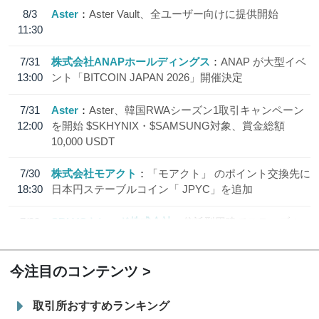
8/3
Aster
Aster Vault、全ユーザー向けに提供開始
11:30
7/31
株式会社ANAPホールディングス
ANAP が大型イベ
13:00
ント「BITCOIN JAPAN 2026」開催決定
7/31
Aster
Aster、韓国RWAシーズン1取引キャンペーン
12:00
を開始 $SKHYNIX・$SAMSUNG対象、賞金総額
10,000 USDT
7/30
株式会社モアクト
「モアクト」 のポイント交換先に
18:30
日本円ステーブルコイン「 JPYC」を追加
7/29
SBI VCトレード株式会社
信託型円建てステーブル
19:30
コイン「JPYSC」徹底解説セミナーを開催
今注目のコンテンツ
取引所おすすめランキング