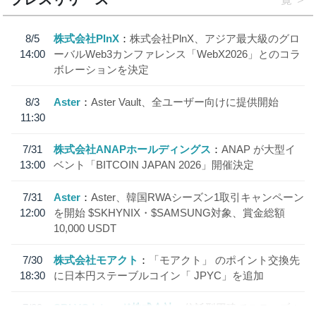
8/5
株式会社PlnX
株式会社PlnX、アジア最大級のグロ
14:00
ーバルWeb3カンファレンス「WebX2026」とのコラ
ボレーションを決定
8/3
Aster
Aster Vault、全ユーザー向けに提供開始
11:30
7/31
株式会社ANAPホールディングス
ANAP が大型イ
13:00
ベント「BITCOIN JAPAN 2026」開催決定
7/31
Aster
Aster、韓国RWAシーズン1取引キャンペーン
12:00
を開始 $SKHYNIX・$SAMSUNG対象、賞金総額
10,000 USDT
7/30
株式会社モアクト
「モアクト」 のポイント交換先
18:30
に日本円ステーブルコイン「 JPYC」を追加
7/29
SBI VCトレード株式会社
信託型円建てステーブル