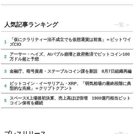
人気記事ランキング
一覧
「仮にクラリティー法不成立でも仮想通貨は前進」＝ビットワイ
1
ズCIO
アーサー・ヘイズ、AIバブル崩壊と政府救済でビットコイン100
2
万ドル超と予想
3
金融庁、暗号資産・ステーブルコイン課を新設 8月7日組織再編
ビットコイン・イーサリアム・XRP、「弱気相場の最終段階に典
4
型的な兆候」＝クリプトクアント
スペースX上場後初決算、売上高ほぼ倍増 1900億円相当ビット
5
コイン保有を継続
プレスリリース
一覧