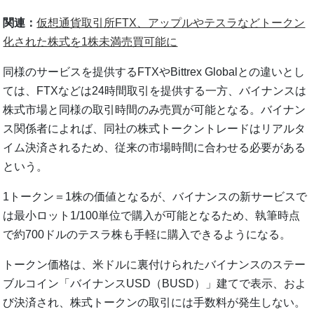
関連：
仮想通貨取引所FTX、アップルやテスラなどトークン
化された株式を1株未満売買可能に
同様のサービスを提供するFTXやBittrex Globalとの違いとし
ては、FTXなどは24時間取引を提供する一方、バイナンスは
株式市場と同様の取引時間のみ売買が可能となる。バイナン
ス関係者によれば、同社の株式トークントレードはリアルタ
イム決済されるため、従来の市場時間に合わせる必要がある
という。
1トークン＝1株の価値となるが、バイナンスの新サービスで
は最小ロット1/100単位で購入が可能となるため、執筆時点
で約700ドルのテスラ株も手軽に購入できるようになる。
トークン価格は、米ドルに裏付けられたバイナンスのステー
ブルコイン「バイナンスUSD（BUSD）」建てで表示、およ
び決済され、株式トークンの取引には手数料が発生しない。