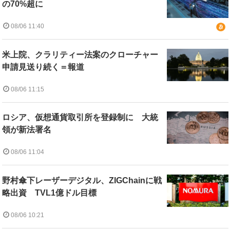
の70%超に
08/06 11:40
米上院、クラリティー法案のクローチャー
申請見送り続く＝報道
08/06 11:15
ロシア、仮想通貨取引所を登録制に 大統
領が新法署名
08/06 11:04
野村傘下レーザーデジタル、ZIGChainに戦
略出資 TVL1億ドル目標
08/06 10:21