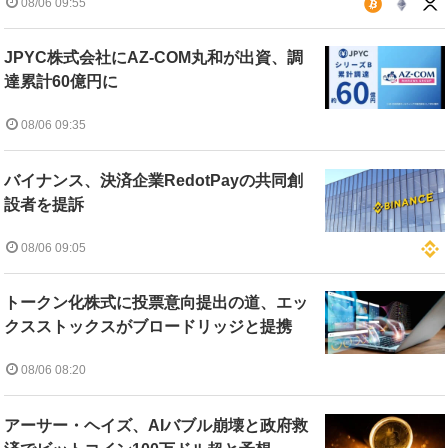
08/06 09:55
JPYC株式会社にAZ-COM丸和が出資、調
達累計60億円に
08/06 09:35
バイナンス、決済企業RedotPayの共同創
設者を提訴
08/06 09:05
トークン化株式に投票意向提出の道、エッ
クスストックスがブロードリッジと提携
08/06 08:20
アーサー・ヘイズ、AIバブル崩壊と政府救