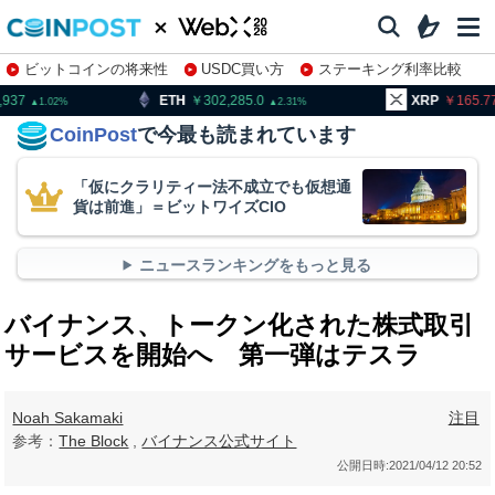
ビットコインの将来性
USDC買い方
ステーキング利率比較
株特集・関連銘柄
ETH
302,285.0
XRP
165.77
B
2.31
1.67
CoinPost
で今最も読まれています
「仮にクラリティー法不成立でも仮想通
貨は前進」＝ビットワイズCIO
ニュースランキングをもっと見る
バイナンス、トークン化された株式取引
サービスを開始へ 第一弾はテスラ
Noah Sakamaki
注目
参考：
The Block
,
バイナンス公式サイト
公開日時:
2021/04/12 20:52