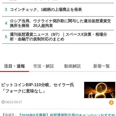
3
コインチェック、1銘柄の上場廃止を発表
ロシア当局、ウクライナ発詐欺に関与した違法仮想通貨交
4
換所を摘発 20人超拘束
週刊仮想通貨ニュース（8/7）｜スペースX決算・相場分
5
析・金融庁の規制対応のまとめ
注目・速報
市況・解説
動画解説
新着一覧
ビットコインBIP-110分岐、セイラー氏
「フォークに意味なし」
08/10 09:37
【注目】:
【2026年8月最新】仮想通貨取引所のキャンペーンおすすめ