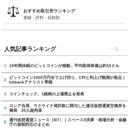
おすすめ取引所ランキング
実績・評判・目的別
人気記事ランキング
一覧
1
15年間休眠のビットコインが移動、平均取得単価は約10ドル
ビットコイン1020万円台で上げ渋り、CPIと利上げ観測が焦点｜
2
bitbankアナリスト寄稿
3
コインチェック、1銘柄の上場廃止を発表
ロシア当局、ウクライナ発詐欺に関与した違法仮想通貨交換所を
4
摘発 20人超拘束
週刊仮想通貨ニュース（8/7）｜スペースX決算・相場分析・金融
5
庁の規制対応のまとめ