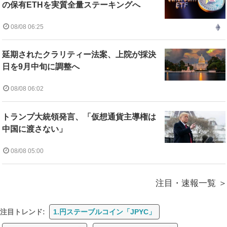
の保有ETHを実質全量ステーキングへ
08/08 06:25
延期されたクラリティー法案、上院が採決
日を9月中旬に調整へ
08/08 06:02
トランプ大統領発言、「仮想通貨主導権は
中国に渡さない」
08/08 05:00
注目・速報一覧
注目トレンド:
1.円ステーブルコイン「JPYC」