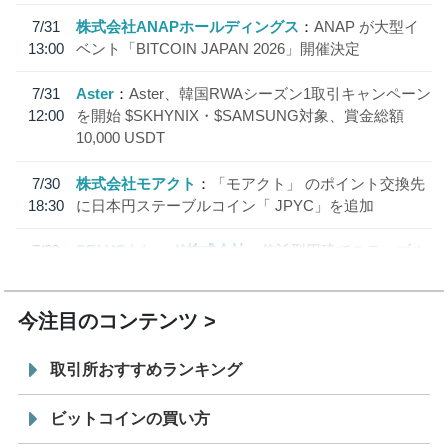
7/31
株式会社ANAPホールディングス
ANAP が大型イ
13:00
ベント「BITCOIN JAPAN 2026」開催決定
7/31
Aster
Aster、韓国RWAシーズン1取引キャンペーン
12:00
を開始 $SKHYNIX・$SAMSUNG対象、賞金総額
10,000 USDT
7/30
株式会社モアクト
「モアクト」 のポイント交換先
18:30
に日本円ステーブルコイン「 JPYC」を追加
7/29
SBI VCトレード株式会社
信託型円建てステーブル
19:30
コイン「JPYSC」徹底解説セミナーを開催
今注目のコンテンツ
取引所おすすめランキング
ビットコインの買い方