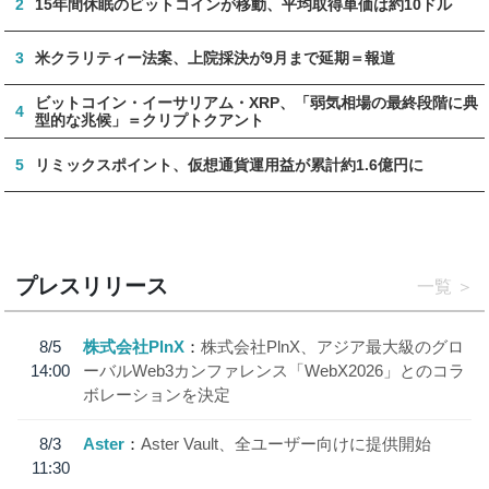
2
15年間休眠のビットコインが移動、平均取得単価は約10ドル
3
米クラリティー法案、上院採決が9月まで延期＝報道
ビットコイン・イーサリアム・XRP、「弱気相場の最終段階に典
4
型的な兆候」＝クリプトクアント
5
リミックスポイント、仮想通貨運用益が累計約1.6億円に
プレスリリース
一覧
8/5
株式会社PlnX
株式会社PlnX、アジア最大級のグロ
14:00
ーバルWeb3カンファレンス「WebX2026」とのコラ
ボレーションを決定
8/3
Aster
Aster Vault、全ユーザー向けに提供開始
11:30