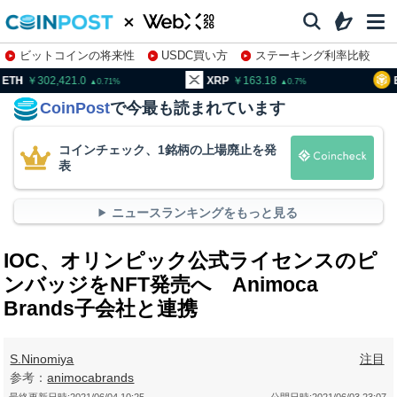
ビットコインの将来性
USDC買い方
ステーキング利率比較
株特集・関連銘柄
02,421.0
XRP
163.18
BNB
93
0.71
0.7
CoinPost
で今最も読まれています
コインチェック、1銘柄の上場廃止を発
表
ニュースランキングをもっと見る
IOC、オリンピック公式ライセンスのピ
ンバッジをNFT発売へ Animoca
Brands子会社と連携
S.Ninomiya
注目
参考：
animocabrands
最終更新日時:
2021/06/04 10:25
公開日時:
2021/06/03 23:07