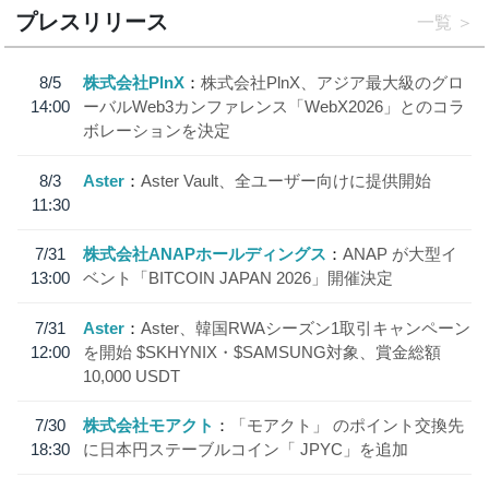
プレスリリース
一覧
8/5
株式会社PlnX
株式会社PlnX、アジア最大級のグロ
14:00
ーバルWeb3カンファレンス「WebX2026」とのコラ
ボレーションを決定
8/3
Aster
Aster Vault、全ユーザー向けに提供開始
11:30
7/31
株式会社ANAPホールディングス
ANAP が大型イ
13:00
ベント「BITCOIN JAPAN 2026」開催決定
7/31
Aster
Aster、韓国RWAシーズン1取引キャンペーン
12:00
を開始 $SKHYNIX・$SAMSUNG対象、賞金総額
10,000 USDT
7/30
株式会社モアクト
「モアクト」 のポイント交換先
18:30
に日本円ステーブルコイン「 JPYC」を追加