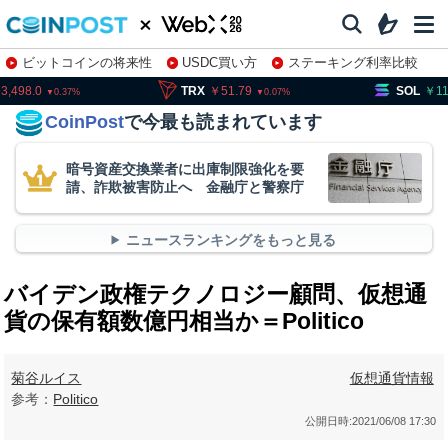
ビットコインの将来性
USDC買い方
ステーキング利率比較
株特集・関連銘柄
93,498.0
TRX
51.79
SOL
11
0.37
0.07
CoinPost
で今最も読まれています
暗号資産交換業者に出庫制限強化を要
請、詐欺被害防止へ 金融庁と警察庁
ニュースランキングをもっと見る
バイデン政権テクノロジー顧問、仮想通
貨の保有額数億円相当か＝Politico
菊谷ルイス
仮想通貨情報
参考：
Politico
公開日時:
2021/06/08 17:30