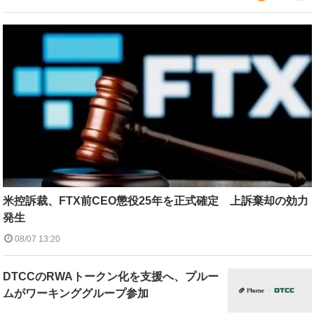
米控訴裁、FTX前CEO懲役25年を正式確定 上訴棄却の効力
発生
08/07 13:20
DTCCのRWAトークン化を支援へ、プルー
ムがワーキンググループ参加