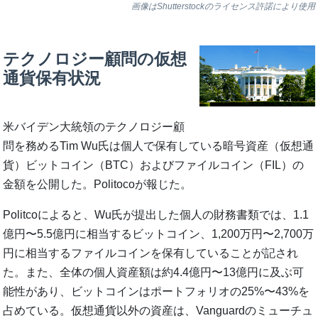
画像はShutterstockのライセンス許諾により使用
テクノロジー顧問の仮想
通貨保有状況
米バイデン大統領のテクノロジー顧
問を務めるTim Wu氏は個人で保有している暗号資産（仮想通
貨）ビットコイン（BTC）およびファイルコイン（FIL）の
金額を公開した。Politocoが報じた。
Politcoによると、Wu氏が提出した個人の財務書類では、1.1
億円〜5.5億円に相当するビットコイン、1,200万円〜2,700万
円に相当するファイルコインを保有していることが記され
た。また、全体の個人資産額は約4.4億円〜13億円に及ぶ可
能性があり、ビットコインはポートフォリオの25%〜43%を
占めている。仮想通貨以外の資産は、Vanguardのミューチュ