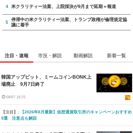
4
米クラリティー法案、上院採決が9月まで延期＝報道
停滞中の米クラリティー法案、トランプ政権が倫理規定協
5
議に着手
注目・速報
市況・解説
動画解説
新着一覧
韓国アップビット、ミームコインBONK上
場廃止 9月7日終了
08/07 18:25
【注目】:
【2026年8月最新】仮想通貨取引所のキャンペーンおすすめ
9選 注意点も解説