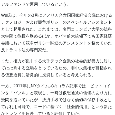
アルファンドで運用しているという。
Wu氏は、今年の3月にアメリカ合衆国国家経済会議における
テクノロジーおよび競争ポリシーのスペシャルアシスタント
として起用された。これまでは、名門コロンビア大学の法科
大学院で教授を務めるほか、オバマ前大統領下でも国家経済
会議において競争ポリシー関連のアシスタントを務めていた
反トラスト法の専門家だ。
また、権力が集中する大手テック企業の社会的影響力に対し
ては批判する立場をとっているため、非中央集権が目指され
る仮想通貨に活発的に投資していると考えられる。
一方、2017年にNYタイムズのコラム記事では、ビットコイ
ンを『バブル』と表現し、一時は仮想通貨の価値のあり方に
疑問を抱いていたが、決済手段ではなく価値の保存手段とし
ては利用可能で、コードに基づく「社会的信用」という新た
なトレンドを反映していると評価していた。