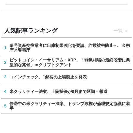
人気記事ランキング
一覧
暗号資産交換業者に出庫制限強化を要請、詐欺被害防止へ 金融
1
庁と警察庁
ビットコイン・イーサリアム・XRP、「弱気相場の最終段階に典
2
型的な兆候」＝クリプトクアント
3
コインチェック、1銘柄の上場廃止を発表
4
米クラリティー法案、上院採決が9月まで延期＝報道
停滞中の米クラリティー法案、トランプ政権が倫理規定協議に着
5
手