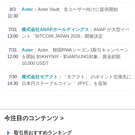
8/3
Aster
Aster Vault、全ユーザー向けに提供開始
11:30
7/31
株式会社ANAPホールディングス
ANAP が大型イベ
13:00
ント「BITCOIN JAPAN 2026」開催決定
7/31
Aster
Aster、韓国RWAシーズン1取引キャンペーン
12:00
を開始 $SKHYNIX・$SAMSUNG対象、賞金総額
10,000 USDT
7/30
株式会社モアクト
「モアクト」 のポイント交換先に
18:30
日本円ステーブルコイン「 JPYC」を追加
7/29
SBI VCトレード株式会社
信託型円建てステーブル
19:30
コイン「JPYSC」徹底解説セミナーを開催
今注目のコンテンツ
取引所おすすめランキング