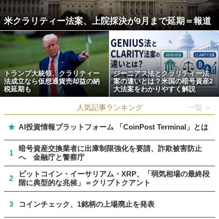
米クラリティー法案、上院採決が9月まで延期＝報道
トランプ大統領、クラリティー
ジーニアス法とクラリティー法
法成立なら仮想通貨売却益の納
案の違いとは？米国の暗号資産2
税延期も
大法案をわかりやすく解説
人気記事ランキング
一覧 ＞
★
AI投資情報プラットフォーム 「CoinPost Terminal」とは
暗号資産交換業者に出庫制限強化を要請、詐欺被害防止
1
へ 金融庁と警察庁
ビットコイン・イーサリアム・XRP、「弱気相場の最終段
2
階に典型的な兆候」＝クリプトクアント
3
コインチェック、1銘柄の上場廃止を発表