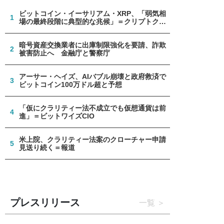
ビットコイン・イーサリアム・XRP、「弱気相
1
場の最終段階に典型的な兆候」＝クリプトクア
ント
暗号資産交換業者に出庫制限強化を要請、詐欺
2
被害防止へ 金融庁と警察庁
アーサー・ヘイズ、AIバブル崩壊と政府救済で
3
ビットコイン100万ドル超と予想
「仮にクラリティー法不成立でも仮想通貨は前
4
進」＝ビットワイズCIO
米上院、クラリティー法案のクローチャー申請
5
見送り続く＝報道
プレスリリース
一覧