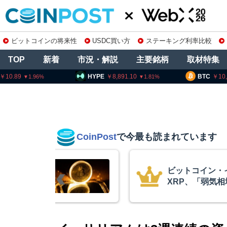
ビットコインの将来性
USDC買い方
ステーキング利率比較
TOP
新着
市況・解説
主要銘柄
取材特集
HYPE
8,891.10
BTC
10,199,088
1.81
0.56
CoinPost
で今最も読まれています
サリアム・
暗号資産交換
最終段階に典型
要請、詐欺被
トクアント
察庁