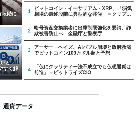
ビットコイン・イーサリアム・XRP、「弱気
1
終段階に
相場の最終段階に典型的な兆候」＝クリプト
クアント
暗号資産交換業者に出庫制限強化を要請、詐
2
欺被害防止へ 金融庁と警察庁
アーサー・ヘイズ、AIバブル崩壊と政府救済
3
でビットコイン100万ドル超と予想
違いと
「仮にクラリティー法不成立でも仮想通貨は
やすく解
4
前進」＝ビットワイズCIO
米上院、クラリティー法案のクローチャー申
5
請見送り続く＝報道
通貨データ