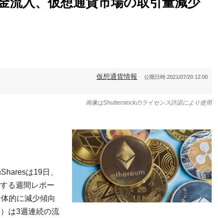
金流入、仮想通貨市場の取引量減少
仮想通貨情報
公開日時:
2021/07/20 12:00
画像はShutterstockのライセンス許諾により使用
haresは19日、
する週間レポー
全体的に減少傾向
H）は3週連続の流