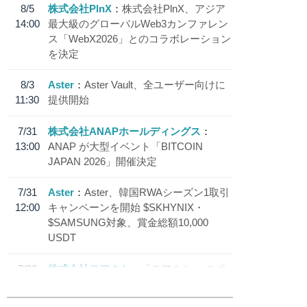
8/5
株式会社PlnX
株式会社PlnX、アジア
14:00
最大級のグローバルWeb3カンファレン
ス「WebX2026」とのコラボレーション
を決定
8/3
Aster
Aster Vault、全ユーザー向けに
11:30
提供開始
7/31
株式会社ANAPホールディングス
13:00
ANAP が大型イベント「BITCOIN
JAPAN 2026」開催決定
7/31
Aster
Aster、韓国RWAシーズン1取引
12:00
キャンペーンを開始 $SKHYNIX・
$SAMSUNG対象、賞金総額10,000
USDT
7/30
株式会社モアクト
「モアクト」 のポ
18:30
イント交換先に日本円ステーブルコイン
「 JPYC」を追加