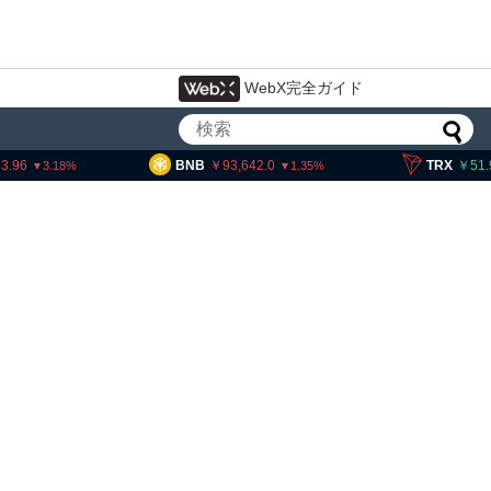
WebX完全ガイド
BNB
93,642.0
TRX
51.90
1.35
0.02
ー・ヘイズ、AIバブル崩壊と
済でビットコイン100万ドル
想