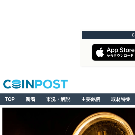
C
TOP
新着
市況・解説
主要銘柄
取材特集