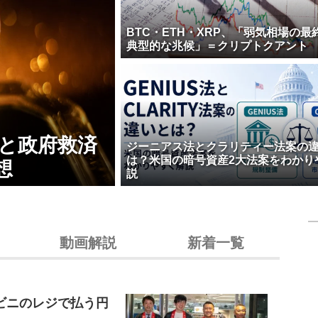
BTC・ETH・XRP、「弱気相場の最
典型的な兆候」＝クリプトクアント
壊と政府救済
ジーニアス法とクラリティー法案の
は？米国の暗号資産2大法案をわかり
想
説
動画解説
新着一覧
ビニのレジで払う円