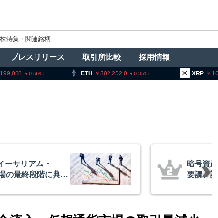
株特集・関連銘柄
プレスリリース
取引所比較
採用情報
ETH
302,252.0
XRP
163.96
0.35
3.18
業者に出庫制限強化を
アーサ
害防止へ 金融庁と警
政府救
超と予