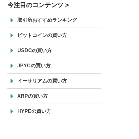
今注目のコンテンツ
7/29
SBI VCトレード株式会社
信託型円建
19:30
てステーブルコイン「JPYSC」徹底解
取引所おすすめランキング
説セミナーを開催
ビットコインの買い方
USDCの買い方
JPYCの買い方
イーサリアムの買い方
XRPの買い方
HYPEの買い方