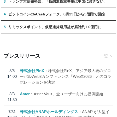
3
トランプ大統領発言、「仮想通貨主導権は中国に渡さない」
4
ビットコインのeCashフォーク、8月23日から3段階で開始
5
リミックスポイント、仮想通貨運用益が累計約1.6億円に
プレスリリース
一覧
8/5
株式会社PlnX
株式会社PlnX、アジア最大級のグロ
14:00
ーバルWeb3カンファレンス「WebX2026」とのコラ
ボレーションを決定
8/3
Aster
Aster Vault、全ユーザー向けに提供開始
11:30
7/31
株式会社ANAPホールディングス
ANAP が大型イ