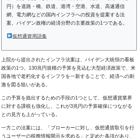
円）を道路・橋、鉄道、港湾・空港、水道、高速通信
網、電力網などの国内インフラへの投資を提案する法
案。バイデン政権の経済分野の主要政策の1つである。
仮想通貨用語集
上院から提出されたインフラ法案は、バイデン大統領の看板
政策の1つ。130兆円規模の予算を見込む大型経済政策で、米
国各地で老朽化するインフラを一新することで、経済への刺
激を図る狙いがある。
この予算を捻出するための手段の1つとして、仮想通貨業界
に対する課税も強化し、これが3兆円の予算確保につながる
との見方も上がっている。
一方この法案には、「ブローカーに対し、仮想通貨取引を行
うユーザーの税務情報開示を求める」と定めた条項があり、