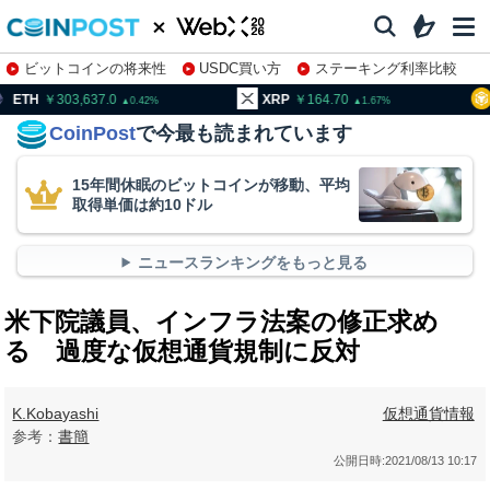
ビットコインの将来性
USDC買い方
ステーキング利率比較
株特集・関連銘柄
03,637.0
XRP
164.70
BNB
9
0.42
1.67
CoinPost
で今最も読まれています
15年間休眠のビットコインが移動、平均
取得単価は約10ドル
ニュースランキングをもっと見る
米下院議員、インフラ法案の修正求め
る 過度な仮想通貨規制に反対
K.Kobayashi
仮想通貨情報
参考：
書簡
公開日時:
2021/08/13 10:17