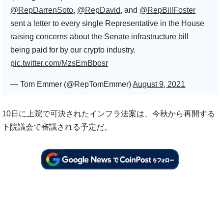
@RepDarrenSoto
,
@RepDavid
, and
@RepBillFoster
sent a letter to every single Representative in the House
raising concerns about the Senate infrastructure bill
being paid for by our crypto industry.
pic.twitter.com/MzsEmBbosr
— Tom Emmer (@RepTomEmmer)
August 9, 2021
10日に上院で可決されたインフラ法案は、今秋から再開する
下院議会で審議される予定だ。