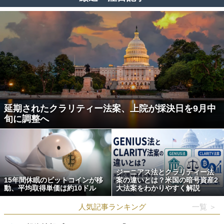
延期されたクラリティー法案、上院が採決日を9月中
旬に調整へ
ジーニアス法とクラリティー法
15年間休眠のビットコインが移
案の違いとは？米国の暗号資産2
動、平均取得単価は約10ドル
大法案をわかりやすく解説
人気記事ランキング
一覧 ＞