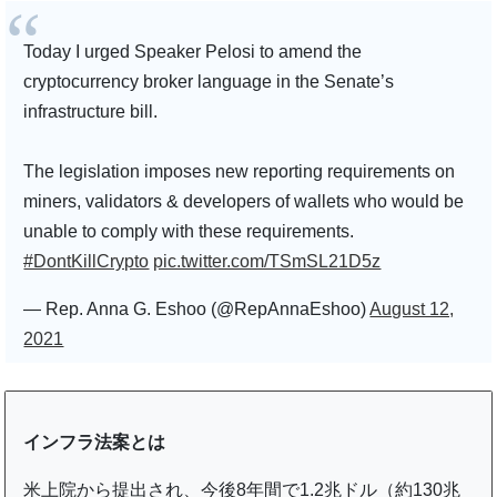
Today I urged Speaker Pelosi to amend the
cryptocurrency broker language in the Senate’s
infrastructure bill.
The legislation imposes new reporting requirements on
miners, validators & developers of wallets who would be
unable to comply with these requirements.
#DontKillCrypto
pic.twitter.com/TSmSL21D5z
— Rep. Anna G. Eshoo (@RepAnnaEshoo)
August 12,
2021
インフラ法案とは
米上院から提出され、今後8年間で1.2兆ドル（約130兆