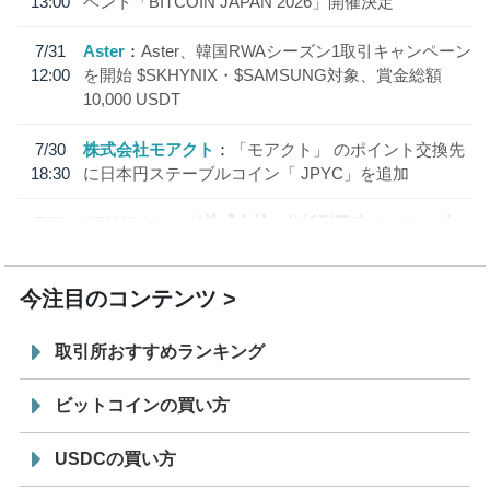
13:00
ベント「BITCOIN JAPAN 2026」開催決定
7/31
Aster
Aster、韓国RWAシーズン1取引キャンペーン
12:00
を開始 $SKHYNIX・$SAMSUNG対象、賞金総額
10,000 USDT
7/30
株式会社モアクト
「モアクト」 のポイント交換先
18:30
に日本円ステーブルコイン「 JPYC」を追加
7/29
SBI VCトレード株式会社
信託型円建てステーブル
19:30
コイン「JPYSC」徹底解説セミナーを開催
今注目のコンテンツ
取引所おすすめランキング
ビットコインの買い方
USDCの買い方