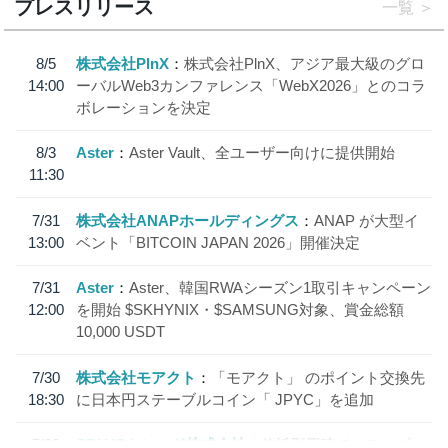
プレスリリース
一覧
8/5
株式会社PlnX
株式会社PlnX、アジア最大級のグロ
14:00
ーバルWeb3カンファレンス「WebX2026」とのコラ
ボレーションを決定
8/3
Aster
Aster Vault、全ユーザー向けに提供開始
11:30
7/31
株式会社ANAPホールディングス
ANAP が大型イ
13:00
ベント「BITCOIN JAPAN 2026」開催決定
7/31
Aster
Aster、韓国RWAシーズン1取引キャンペーン
12:00
を開始 $SKHYNIX・$SAMSUNG対象、賞金総額
10,000 USDT
7/30
株式会社モアクト
「モアクト」 のポイント交換先
18:30
に日本円ステーブルコイン「 JPYC」を追加
7/29
SBI VCトレード株式会社
信託型円建てステーブル