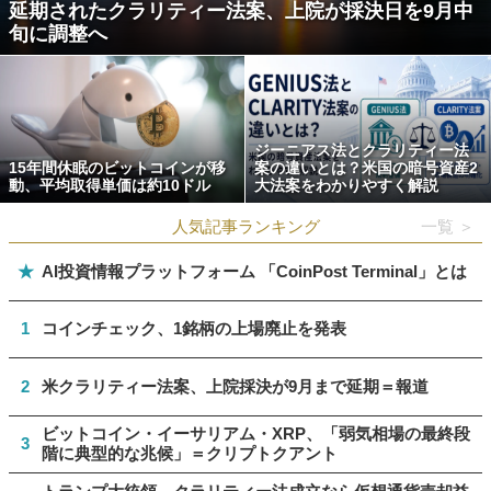
延期されたクラリティー法案、上院が採決日を9月中
旬に調整へ
ジーニアス法とクラリティー法
15年間休眠のビットコインが移
案の違いとは？米国の暗号資産2
動、平均取得単価は約10ドル
大法案をわかりやすく解説
人気記事ランキング
一覧 ＞
★
AI投資情報プラットフォーム 「CoinPost Terminal」とは
1
コインチェック、1銘柄の上場廃止を発表
2
米クラリティー法案、上院採決が9月まで延期＝報道
ビットコイン・イーサリアム・XRP、「弱気相場の最終段
3
階に典型的な兆候」＝クリプトクアント