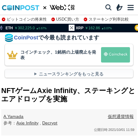
ビットコインの将来性
USDC買い方
ステーキング利率比較
株特集・関連銘柄
02,225.0
XRP
162.86
BNB
9
0.67
0.07
CoinPost
で今最も読まれています
コインチェック、1銘柄の上場廃止を発
表
ニュースランキングをもっと見る
NFTゲームAxie Infinity、ステーキングと
エアドロップを実施
A.Yamada
仮想通貨情報
参考：
Axie Infinity
,
Decrypt
公開日時:
2021/10/01 11:59