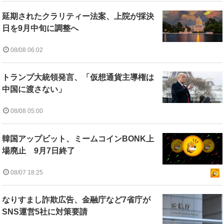
延期されたクラリティー法案、上院が採決
日を9月中旬に調整へ
08/08 06:02
トランプ大統領発言、「仮想通貨主導権は
中国に渡さない」
08/08 05:00
韓国アップビット、ミームコインBONK上
場廃止 9月7日終了
08/07 18:25
なりすまし詐欺広告、金融庁など7省庁が
SNS運営5社に対策要請