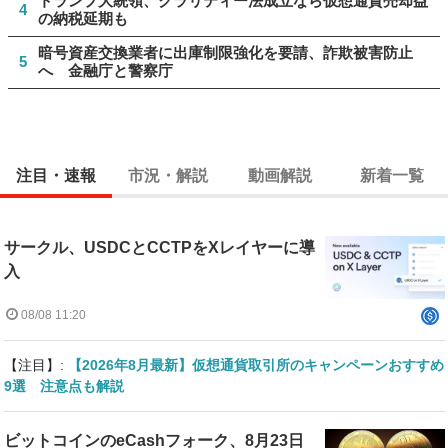
トランプ大統領、クラリティー法成立なら仮想通貨売却益
4
の納税延期も
暗号資産交換業者に出庫制限強化を要請、詐欺被害防止
5
へ 金融庁と警察庁
注目・速報
市況・解説
動画解説
新着一覧
サークル、USDCとCCTPをXレイヤーに導
入
08/08 11:20
【注目】:
【2026年8月最新】仮想通貨取引所のキャンペーンおすすめ
9選 注意点も解説
ビットコインのeCashフォーク、8月23日