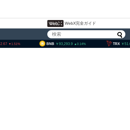
WebX完全ガイド
BNB
93,293.9
TRX
51.63
0.14
0.38
イン・イーサリアム・
「弱気相場の最終段階に典型
」＝クリプトクアント