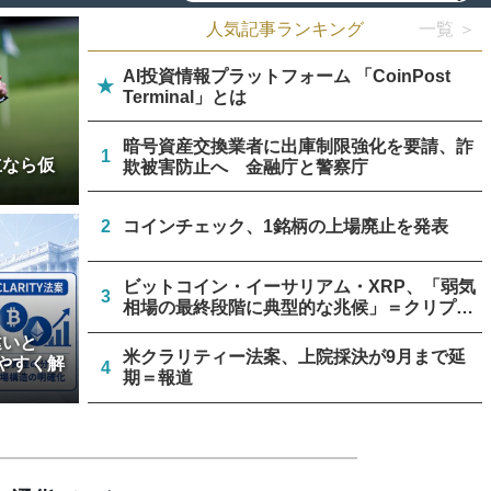
人気記事ランキング
一覧 ＞
AI投資情報プラットフォーム 「CoinPost
★
Terminal」とは
暗号資産交換業者に出庫制限強化を要請、詐
1
立なら仮
欺被害防止へ 金融庁と警察庁
2
コインチェック、1銘柄の上場廃止を発表
ビットコイン・イーサリアム・XRP、「弱気
3
相場の最終段階に典型的な兆候」＝クリプト
クアント
違いと
米クラリティー法案、上院採決が9月まで延
やすく解
4
期＝報道
停滞中の米クラリティー法案、トランプ政権
5
が倫理規定協議に着手