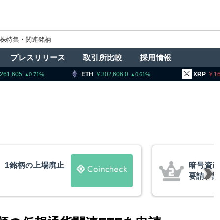
株特集・関連銘柄
プレスリリース
取引所比較
採用情報
ETH
302,606.0
XRP
162.67
0.61
1.51
者に出庫制限強化を
ビットコ
防止へ 金融庁と警
XRP、
的な兆候