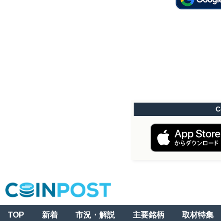
C
TOP
新着
市況・解説
主要銘柄
取材特集