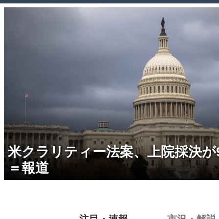
米クラリティー法案、上院採決が
＝報道
注目・速報
市況・解説