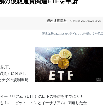
類の仮想通貨関連ETFを申請
仮想通貨情報
公開日時:
2021/10/21 09:26
画像はShutterstockのライセンス許諾により使用
s（以下、
仮想通貨）に関連し
カナダの規制当局
イーサリアム（ETH）のETFの提供をすでにカナ
Fも主に、ビットコインとイーサリアムに関連した金