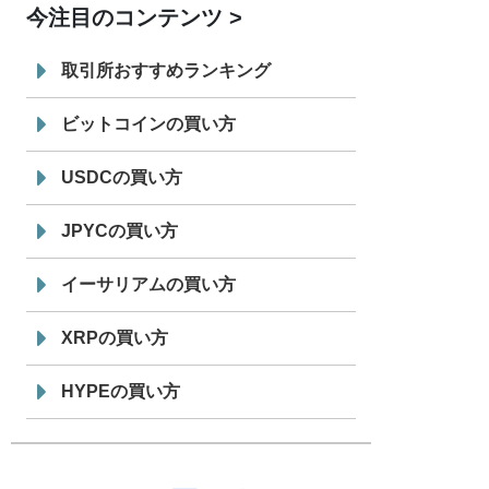
今注目のコンテンツ
7/29
SBI VCトレード株式会社
信託型円建
19:30
てステーブルコイン「JPYSC」徹底解
取引所おすすめランキング
説セミナーを開催
ビットコインの買い方
USDCの買い方
JPYCの買い方
イーサリアムの買い方
XRPの買い方
HYPEの買い方