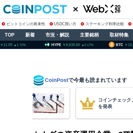
ビットコインの将来性
USDC買い方
ステーキング利率比較
TOP
新着
市況・解説
主要銘柄
取材特集
HYPE
8,836.80
BTC
10,261,605
0.17
0.71
CoinPost
で今最も読まれています
の上場廃止
暗号資産交換業
要請、詐欺被害
察庁