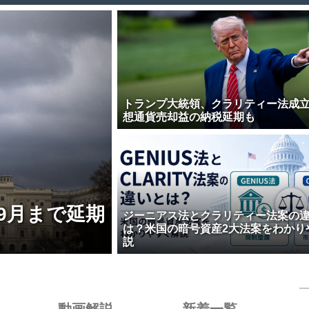
トランプ大統領、クラリティー法成
想通貨売却益の納税延期も
9月まで延期
ジーニアス法とクラリティー法案の
は？米国の暗号資産2大法案をわかり
説
動画解説
新着一覧