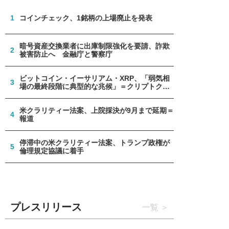
1
コインチェック、1銘柄の上場廃止を発表
暗号資産交換業者に出庫制限強化を要請、詐欺
2
被害防止へ 金融庁と警察庁
ビットコイン・イーサリアム・XRP、「弱気相
3
場の最終段階に典型的な兆候」＝クリプトクア
ント
米クラリティー法案、上院採決が9月まで延期＝
4
報道
停滞中の米クラリティー法案、トランプ政権が
5
倫理規定協議に着手
プレスリリース
一覧