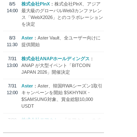
8/5
株式会社PlnX
株式会社PlnX、アジア
14:00
最大級のグローバルWeb3カンファレン
ス「WebX2026」とのコラボレーション
を決定
8/3
Aster
Aster Vault、全ユーザー向けに
11:30
提供開始
7/31
株式会社ANAPホールディングス
13:00
ANAP が大型イベント「BITCOIN
JAPAN 2026」開催決定
7/31
Aster
Aster、韓国RWAシーズン1取引
12:00
キャンペーンを開始 $SKHYNIX・
$SAMSUNG対象、賞金総額10,000
USDT
7/30
株式会社モアクト
「モアクト」 のポ
18:30
イント交換先に日本円ステーブルコイン
「 JPYC」を追加