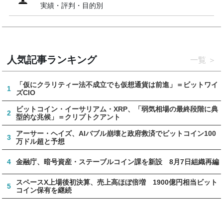
実績・評判・目的別
人気記事ランキング
一覧
「仮にクラリティー法不成立でも仮想通貨は前進」＝ビットワイ
1
ズCIO
ビットコイン・イーサリアム・XRP、「弱気相場の最終段階に典
2
型的な兆候」＝クリプトクアント
アーサー・ヘイズ、AIバブル崩壊と政府救済でビットコイン100
3
万ドル超と予想
4
金融庁、暗号資産・ステーブルコイン課を新設 8月7日組織再編
スペースX上場後初決算、売上高ほぼ倍増 1900億円相当ビット
5
コイン保有を継続