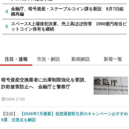
金融庁、暗号資産・ステーブルコイン課を新設 8月7日組
4
織再編
スペースX上場後初決算、売上高ほぼ倍増 1900億円相当ビ
5
ットコイン保有を継続
注目・速報
市況・解説
動画解説
新着一覧
暗号資産交換業者に出庫制限強化を要請、
詐欺被害防止へ 金融庁と警察庁
08/06 17:00
【注目】:
【2026年7月最新】仮想通貨取引所のキャンペーンおすすめ
9選 注意点も解説