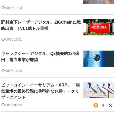
08/06 11:04
野村傘下レーザーデジタル、ZIGChainに戦
略出資 TVL1億ドル目標
08/06 10:21
ギャラクシー・デジタル、Q2損失約134億
円 電力事業が離陸
08/06 10:00
ビットコイン・イーサリアム・XRP、「弱
気相場の最終段階に典型的な兆候」＝クリ
プトクアント
08/06 09:55