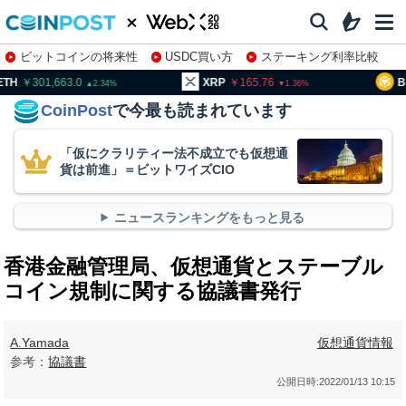
ビットコインの将来性
USDC買い方
ステーキング利率比較
株特集・関連銘柄
01,663.0
XRP
165.76
BNB
94
2.34
1.36
CoinPost
で今最も読まれています
「仮にクラリティー法不成立でも仮想通
貨は前進」＝ビットワイズCIO
ニュースランキングをもっと見る
香港金融管理局、仮想通貨とステーブル
コイン規制に関する協議書発行
A.Yamada
仮想通貨情報
参考：
協議書
公開日時:
2022/01/13 10:15