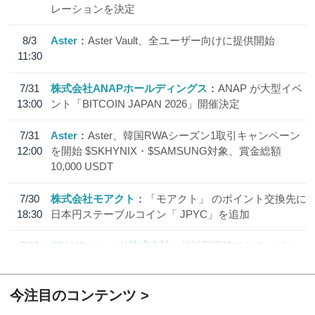
レーションを決定
8/3
Aster
Aster Vault、全ユーザー向けに提供開始
11:30
7/31
株式会社ANAPホールディングス
ANAP が大型イベ
13:00
ント「BITCOIN JAPAN 2026」開催決定
7/31
Aster
Aster、韓国RWAシーズン1取引キャンペーン
12:00
を開始 $SKHYNIX・$SAMSUNG対象、賞金総額
10,000 USDT
7/30
株式会社モアクト
「モアクト」 のポイント交換先に
18:30
日本円ステーブルコイン「 JPYC」を追加
7/29
SBI VCトレード株式会社
信託型円建てステーブル
19:30
コイン「JPYSC」徹底解説セミナーを開催
今注目のコンテンツ