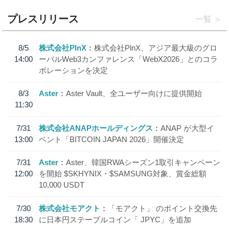
プレスリリース
一覧
8/5
株式会社PlnX
株式会社PlnX、アジア最大級のグロ
14:00
ーバルWeb3カンファレンス「WebX2026」とのコラ
ボレーションを決定
8/3
Aster
Aster Vault、全ユーザー向けに提供開始
11:30
7/31
株式会社ANAPホールディングス
ANAP が大型イ
13:00
ベント「BITCOIN JAPAN 2026」開催決定
7/31
Aster
Aster、韓国RWAシーズン1取引キャンペーン
12:00
を開始 $SKHYNIX・$SAMSUNG対象、賞金総額
10,000 USDT
7/30
株式会社モアクト
「モアクト」 のポイント交換先
18:30
に日本円ステーブルコイン「 JPYC」を追加