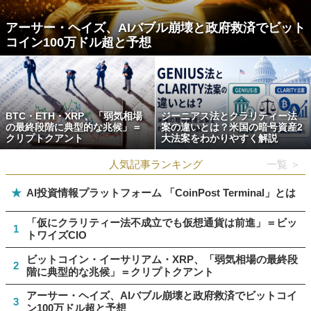
アーサー・ヘイズ、AIバブル崩壊と政府救済でビット
コイン100万ドル超と予想
BTC・ETH・XRP、「弱気相場
ジーニアス法とクラリティー法
の最終段階に典型的な兆候」＝
案の違いとは？米国の暗号資産2
クリプトクアント
大法案をわかりやすく解説
人気記事ランキング
一覧 ＞
★
AI投資情報プラットフォーム 「CoinPost Terminal」とは
「仮にクラリティー法不成立でも仮想通貨は前進」＝ビッ
1
トワイズCIO
ビットコイン・イーサリアム・XRP、「弱気相場の最終段
2
階に典型的な兆候」＝クリプトクアント
アーサー・ヘイズ、AIバブル崩壊と政府救済でビットコイ
3
ン100万ドル超と予想