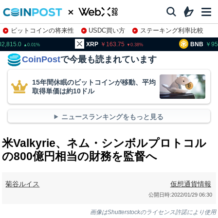
ビットコインの将来性
USDC買い方
ステーキング利率比較
株特集・関連銘柄
02,815.0
XRP
163.75
BNB
95
0.01
0.38
CoinPost
で今最も読まれています
15年間休眠のビットコインが移動、平均
取得単価は約10ドル
ニュースランキングをもっと見る
米Valkyrie、ネム・シンボルプロトコル
の800億円相当の財務を監督へ
菊谷ルイス
仮想通貨情報
公開日時:
2022/01/29 06:30
画像はShutterstockのライセンス許諾により使用