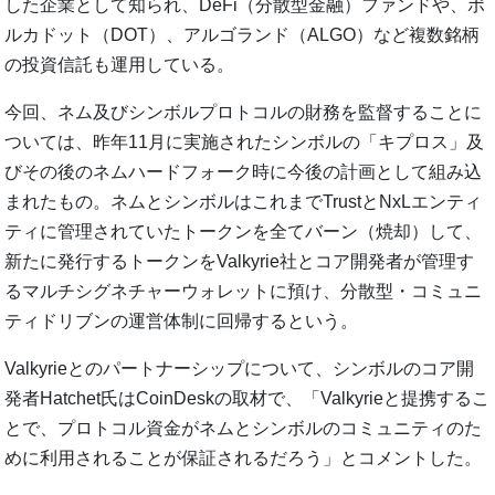
した企業として知られ、DeFi（分散型金融）ファンドや、ポ
ルカドット（DOT）、アルゴランド（ALGO）など複数銘柄
の投資信託も運用している。
今回、ネム及びシンボルプロトコルの財務を監督することに
ついては、昨年11月に実施されたシンボルの「キプロス」及
びその後のネムハードフォーク時に今後の計画として組み込
まれたもの。ネムとシンボルはこれまでTrustとNxLエンティ
ティに管理されていたトークンを全てバーン（焼却）して、
新たに発行するトークンをValkyrie社とコア開発者が管理す
るマルチシグネチャーウォレットに預け、分散型・コミュニ
ティドリブンの運営体制に回帰するという。
Valkyrieとのパートナーシップについて、シンボルのコア開
発者Hatchet氏はCoinDeskの取材で、「Valkyrieと提携するこ
とで、プロトコル資金がネムとシンボルのコミュニティのた
めに利用されることが保証されるだろう」とコメントした。