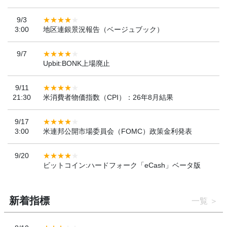
9/3
3:00
地区連銀景況報告（ベージュブック）
9/7
Upbit:BONK上場廃止
9/11
21:30
米消費者物価指数（CPI）：26年8月結果
9/17
3:00
米連邦公開市場委員会（FOMC）政策金利発表
9/20
ビットコイン:ハードフォーク「eCash」ベータ版
新着指標
一覧