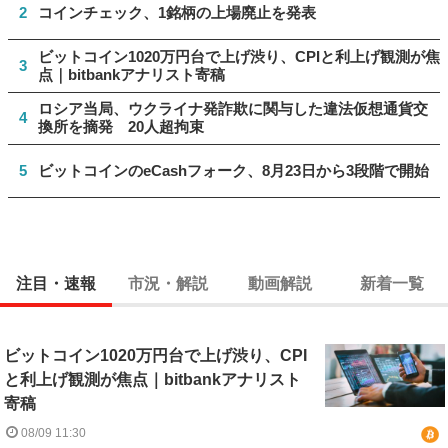
2
コインチェック、1銘柄の上場廃止を発表
ビットコイン1020万円台で上げ渋り、CPIと利上げ観測が焦
3
点｜bitbankアナリスト寄稿
ロシア当局、ウクライナ発詐欺に関与した違法仮想通貨交
4
換所を摘発 20人超拘束
5
ビットコインのeCashフォーク、8月23日から3段階で開始
注目・速報
市況・解説
動画解説
新着一覧
ビットコイン1020万円台で上げ渋り、CPI
と利上げ観測が焦点｜bitbankアナリスト
寄稿
08/09 11:30