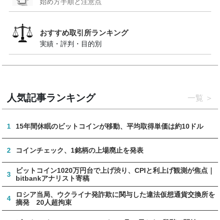
始め方手順と注意点
おすすめ取引所ランキング
実績・評判・目的別
人気記事ランキング
一覧
1
15年間休眠のビットコインが移動、平均取得単価は約10ドル
2
コインチェック、1銘柄の上場廃止を発表
ビットコイン1020万円台で上げ渋り、CPIと利上げ観測が焦点｜
3
bitbankアナリスト寄稿
ロシア当局、ウクライナ発詐欺に関与した違法仮想通貨交換所を
4
摘発 20人超拘束