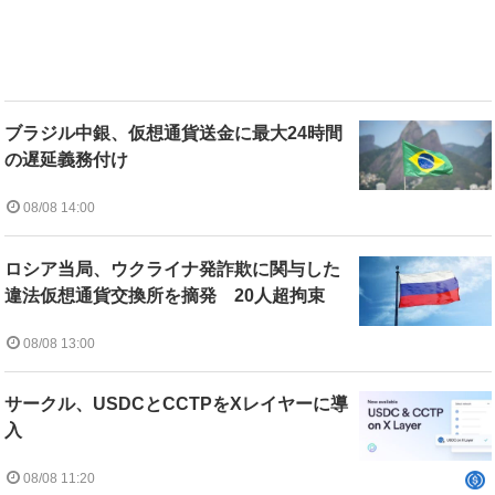
ブラジル中銀、仮想通貨送金に最大24時間
の遅延義務付け
08/08 14:00
ロシア当局、ウクライナ発詐欺に関与した
違法仮想通貨交換所を摘発 20人超拘束
08/08 13:00
サークル、USDCとCCTPをXレイヤーに導
入
08/08 11:20