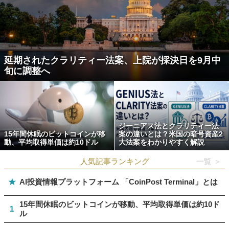
延期されたクラリティー法案、上院が採決日を9月中
旬に調整へ
ジーニアス法とクラリティー法
15年間休眠のビットコインが移
案の違いとは？米国の暗号資産2
動、平均取得単価は約10ドル
大法案をわかりやすく解説
人気記事ランキング
一覧 ＞
★
AI投資情報プラットフォーム 「CoinPost Terminal」とは
15年間休眠のビットコインが移動、平均取得単価は約10ド
1
ル