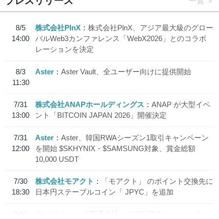
プレスリリース
一覧
8/5
株式会社PlnX
株式会社PlnX、アジア最大級のグロー
14:00
バルWeb3カンファレンス「WebX2026」とのコラボ
レーションを決定
8/3
Aster
Aster Vault、全ユーザー向けに提供開始
11:30
7/31
株式会社ANAPホールディングス
ANAP が大型イベ
13:00
ント「BITCOIN JAPAN 2026」開催決定
7/31
Aster
Aster、韓国RWAシーズン1取引キャンペーン
12:00
を開始 $SKHYNIX・$SAMSUNG対象、賞金総額
10,000 USDT
7/30
株式会社モアクト
「モアクト」 のポイント交換先に
18:30
日本円ステーブルコイン「 JPYC」を追加
7/29
SBI VCトレード株式会社
信託型円建てステーブル