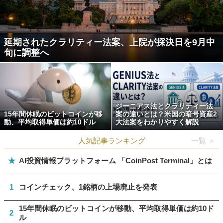
延期されたクラリティー法案、上院が採決日を9月中
旬に調整へ
ジーニアス法とクラリティー法
15年間休眠のビットコインが移
案の違いとは？米国の暗号資産2
動、平均取得単価は約10ドル
大法案をわかりやすく解説
人気記事ランキング
一覧 ＞
★
AI投資情報プラットフォーム 「CoinPost Terminal」とは
1
コインチェック、1銘柄の上場廃止を発表
15年間休眠のビットコインが移動、平均取得単価は約10ド
2
ル