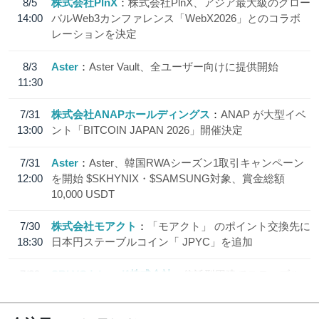
8/5
株式会社PlnX
株式会社PlnX、アジア最大級のグロー
14:00
バルWeb3カンファレンス「WebX2026」とのコラボ
レーションを決定
8/3
Aster
Aster Vault、全ユーザー向けに提供開始
11:30
7/31
株式会社ANAPホールディングス
ANAP が大型イベ
13:00
ント「BITCOIN JAPAN 2026」開催決定
7/31
Aster
Aster、韓国RWAシーズン1取引キャンペーン
12:00
を開始 $SKHYNIX・$SAMSUNG対象、賞金総額
10,000 USDT
7/30
株式会社モアクト
「モアクト」 のポイント交換先に
18:30
日本円ステーブルコイン「 JPYC」を追加
7/29
SBI VCトレード株式会社
信託型円建てステーブル
19:30
コイン「JPYSC」徹底解説セミナーを開催