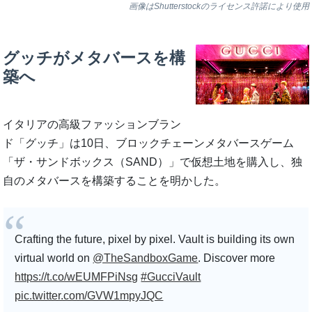
画像はShutterstockのライセンス許諾により使用
グッチがメタバースを構
築へ
イタリアの高級ファッションブラン
ド「グッチ」は10日、ブロックチェーンメタバースゲーム
「ザ・サンドボックス（SAND）」で仮想土地を購入し、独
自のメタバースを構築することを明かした。
Crafting the future, pixel by pixel. Vault is building its own
virtual world on
@TheSandboxGame
. Discover more
https://t.co/wEUMFPiNsg
#GucciVault
pic.twitter.com/GVW1mpyJQC