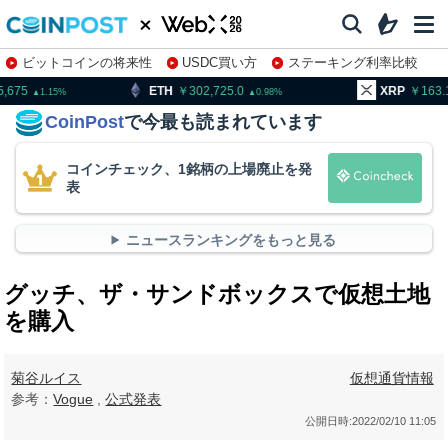
ビットコインの将来性
USDC買い方
ステーキング利率比較
株特集・関連銘柄
ETH
302,725.0
XRP
163.11
B
0.98
1.3
CoinPost
で今最も読まれています
コインチェック、1銘柄の上場廃止を発
表
ニュースランキングをもっと見る
グッチ、ザ・サンドボックスで仮想土地
を購入
菊谷ルイス
仮想通貨情報
参考：
Vogue
,
公式発表
公開日時:
2022/02/10 11:05