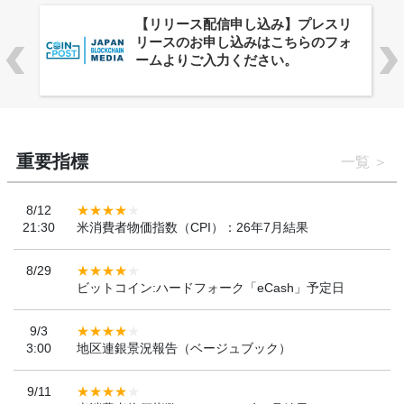
株式会社PlnX、アジア最大級のグロ
ーバルWeb3カンファレンス
「WebX2026」とのコラボレーショ
ンを決定
重要指標
一覧
8/12
21:30
米消費者物価指数（CPI）：26年7月結果
8/29
ビットコイン:ハードフォーク「eCash」予定日
9/3
3:00
地区連銀景況報告（ベージュブック）
9/11