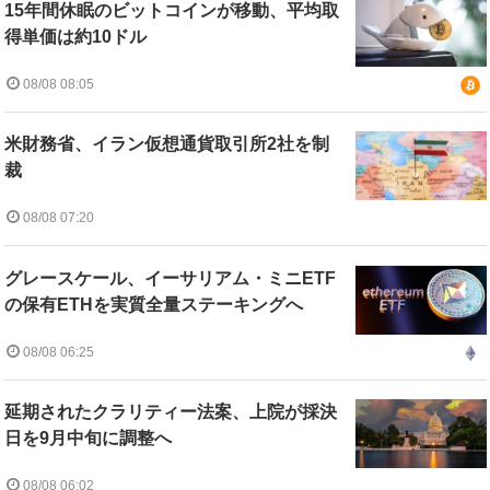
15年間休眠のビットコインが移動、平均取
得単価は約10ドル
08/08 08:05
米財務省、イラン仮想通貨取引所2社を制
裁
08/08 07:20
グレースケール、イーサリアム・ミニETF
の保有ETHを実質全量ステーキングへ
08/08 06:25
延期されたクラリティー法案、上院が採決
日を9月中旬に調整へ
08/08 06:02