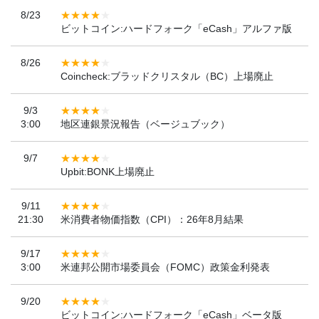
8/23
ビットコイン:ハードフォーク「eCash」アルファ版
8/26
Coincheck:ブラッドクリスタル（BC）上場廃止
9/3
3:00
地区連銀景況報告（ベージュブック）
9/7
Upbit:BONK上場廃止
9/11
21:30
米消費者物価指数（CPI）：26年8月結果
9/17
3:00
米連邦公開市場委員会（FOMC）政策金利発表
9/20
ビットコイン:ハードフォーク「eCash」ベータ版