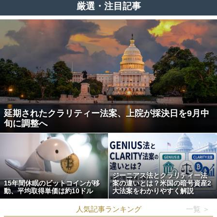
厳選・注目記事
延期されたクラリティー法案、上院が採決日を9月中
旬に調整へ
ジーニアス法とクラリティー法
15年間休眠のビットコインが移
案の違いとは？米国の暗号資産2
動、平均取得単価は約10ドル
大法案をわかりやすく解説
人気記事ランキング
一覧 ＞