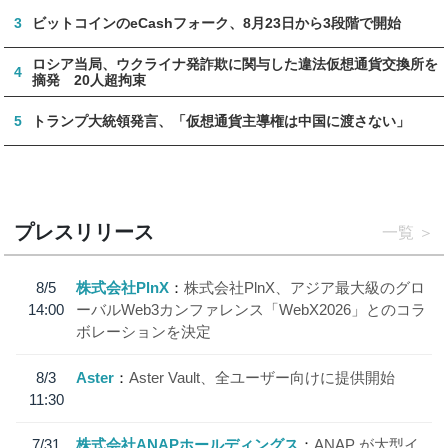
3
ビットコインのeCashフォーク、8月23日から3段階で開始
ロシア当局、ウクライナ発詐欺に関与した違法仮想通貨交換所を
4
摘発 20人超拘束
5
トランプ大統領発言、「仮想通貨主導権は中国に渡さない」
プレスリリース
一覧
8/5
株式会社PlnX
株式会社PlnX、アジア最大級のグロ
14:00
ーバルWeb3カンファレンス「WebX2026」とのコラ
ボレーションを決定
8/3
Aster
Aster Vault、全ユーザー向けに提供開始
11:30
7/31
株式会社ANAPホールディングス
ANAP が大型イ