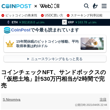
ビットコインの将来性
USDC買い方
ステーキング利率比較
株特集・関連銘柄
302,816.0
XRP
163.78
BNB
0.26
0.38
CoinPost
で今最も読まれています
15年間休眠のビットコインが移動、平均
取得単価は約10ドル
ニュースランキングをもっと見る
コインチェックNFT、サンドボックスの
「仮想土地」計530万円相当が2時間で完
売
S.Ninomiya
注目
公開日時:
2021/04/05 22:44