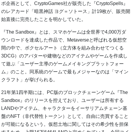
ボ企画として、CryptoGames社が販売した『CryptoSpells』
のレアカード「暗黒神話 ヨグ＝ソトース」計19枚が、販売開
始直後に完売したことを明かしていた。
『The Sandbox』とは、スマホゲームは全世界で4,000万ダ
ウンロードを達成した作品で、Metaverseと呼ばれる仮想空
間の中で、ボクセルアート（立方体を組み合わせてつくる
3DCG）のアバターや建物などのアイテムやゲームを作成し
て遊ぶ「ユーザー主導のゲームメイキングプラットフォー
ム」のこと。同系統のゲームで最もメジャーなのは「マイン
クラフト」が挙げられる。
21年第1四半期には、PC版のブロックチェーンゲーム『The
Sandbox』のリリースを控えており、ユーザーは所有する
LANDやアイテム、キャラクターをイーサリアムチェーン基
盤のNFT（非代替性トークン）として、自由に売買すること
が可能になるという。仮想土地に関してはその希少性を担保