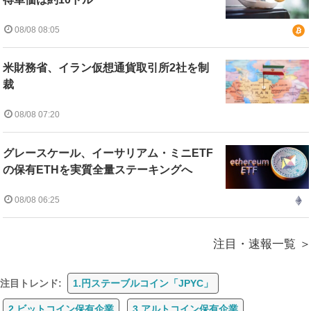
08/08 08:05
米財務省、イラン仮想通貨取引所2社を制
裁
08/08 07:20
グレースケール、イーサリアム・ミニETF
の保有ETHを実質全量ステーキングへ
08/08 06:25
注目・速報一覧
注目トレンド:
1.円ステーブルコイン「JPYC」
2.ビットコイン保有企業
3.アルトコイン保有企業