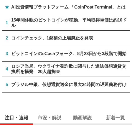
★
AI投資情報プラットフォーム 「CoinPost Terminal」とは
15年間休眠のビットコインが移動、平均取得単価は約10ド
1
ル
2
コインチェック、1銘柄の上場廃止を発表
3
ビットコインのeCashフォーク、8月23日から3段階で開始
ロシア当局、ウクライナ発詐欺に関与した違法仮想通貨交
4
換所を摘発 20人超拘束
5
ブラジル中銀、仮想通貨送金に最大24時間の遅延義務付け
注目・速報
市況・解説
動画解説
新着一覧