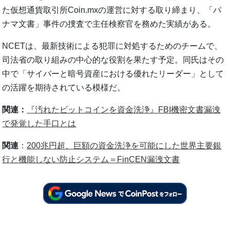
た仮想通貨取引所Coin.mxの運営に対する取り締まり、「パ
ナマ文書」事件の捜査で主任検察官を務めた実績がある。
NCETは、最新技術による犯罪に対処するためのチームで、
司法省の取り組みの中心的な役割を果たす予定。同氏はその
中で「サイバーと暗号資産における優れたリーダー」として
の活躍を期待されている模様だ。
関連：
『汚れたビットコインを資金洗浄』FBI機密文書漏洩
で発覚した手口とは
関連
：
200兆円超、巨額の資金洗浄を可能にした世界主要銀
行と機能しない防止システム＝FinCEN漏洩文書