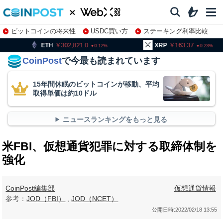
ビットコインの将来性
USDC買い方
ステーキング利率比較
株特集・関連銘柄
302,821.0
XRP
163.37
BNB
0.12
0.23
CoinPost
で今最も読まれています
15年間休眠のビットコインが移動、平均
取得単価は約10ドル
ニュースランキングをもっと見る
米FBI、仮想通貨犯罪に対する取締体制を
強化
CoinPost編集部
仮想通貨情報
参考：
JOD（FBI）
,
JOD（NCET）
公開日時:
2022/02/18 13:55