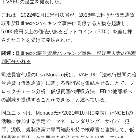
トVAEUの設立を発表した。
これは、2022年2月に米司法省が、2016年に起きた仮想通貨
取引所Bitfinexのハッキング事件に関係する人物を起訴し、
5,000億円以上の価値があるビットコイン（BTC）を差し押
さえたことを受けて発足された。
関連：
Bitfinexの暗号資産ハッキング事件、容疑者夫妻の保釈
判断分かれる
司法長官代理のLisa Monaco氏は、VAEUを「法執行機関の暗
号通貨（仮想通貨）に関する専門家を集結させることで、ブ
ロックチェーン分析、仮想資産の押収方法、FBIの他部署へ
の訓練を提供することができる」と述べている。
同ユニットは、Monaco氏が2021年10月に発表したNCETの
活動に参加する予定で、マネーロンダリング、サイバー犯
罪、没収、規制政策の専門知識を持つ検察官と連携して、仮
想通貨を悪用した犯罪者を追及することを目指している。