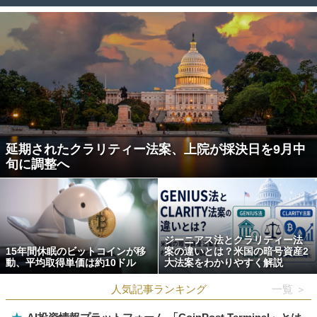
延期されたクラリティー法案、上院が採決日を9月中
旬に調整へ
ジーニアス法とクラリティー法
15年間休眠のビットコインが移
案の違いとは？米国の暗号資産2
動、平均取得単価は約10ドル
大法案をわかりやすく解説
人気記事ランキング
一覧 ＞