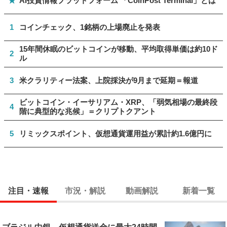
★
AI投資情報プラットフォーム 「CoinPost Terminal」とは
1
コインチェック、1銘柄の上場廃止を発表
15年間休眠のビットコインが移動、平均取得単価は約10ド
2
ル
3
米クラリティー法案、上院採決が9月まで延期＝報道
ビットコイン・イーサリアム・XRP、「弱気相場の最終段
4
階に典型的な兆候」＝クリプトクアント
5
リミックスポイント、仮想通貨運用益が累計約1.6億円に
注目・速報
市況・解説
動画解説
新着一覧