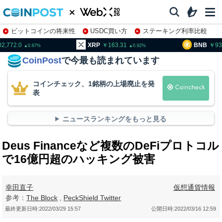
ビットコインの将来性
USDC買い方
ステーキング利率比較
株特集・関連銘柄
XRP
163.31
BNB
93,857.0
0.87
0.92
1.
CoinPost
で今最も読まれています
コインチェック、1銘柄の上場廃止を発
表
ニュースランキングをもっと見る
Deus Financeなど複数のDeFiプロトコル
で16億円超のハッキング被害
幸田直子
仮想通貨情報
参考：
The Block
,
PeckShield Twitter
最終更新日時:
2022/03/29 15:57
公開日時:
2022/03/16 12:59