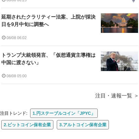
延期されたクラリティー法案、上院が採決
日を9月中旬に調整へ
08/08 06:02
トランプ大統領発言、「仮想通貨主導権は
中国に渡さない」
08/08 05:00
注目・速報一覧
注目トレンド:
1.円ステーブルコイン「JPYC」
2.ビットコイン保有企業
3.アルトコイン保有企業