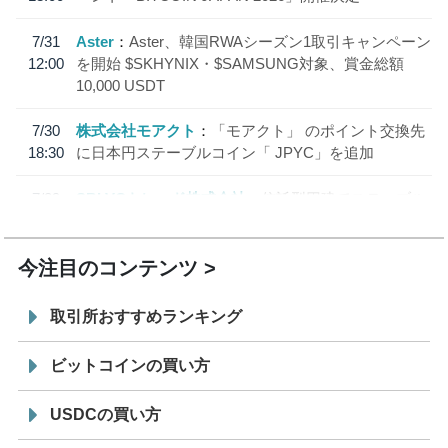
7/31
Aster
Aster、韓国RWAシーズン1取引キャンペーン
12:00
を開始 $SKHYNIX・$SAMSUNG対象、賞金総額
10,000 USDT
7/30
株式会社モアクト
「モアクト」 のポイント交換先
18:30
に日本円ステーブルコイン「 JPYC」を追加
7/29
SBI VCトレード株式会社
信託型円建てステーブル
19:30
コイン「JPYSC」徹底解説セミナーを開催
今注目のコンテンツ
取引所おすすめランキング
ビットコインの買い方
USDCの買い方