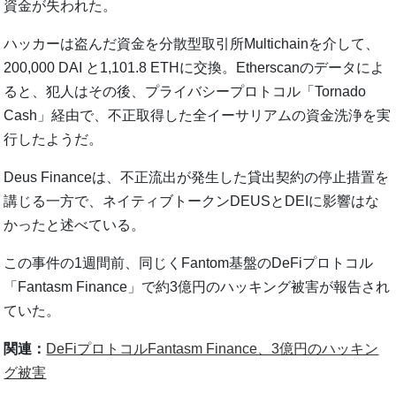
資金が失われた。
ハッカーは盗んだ資金を分散型取引所Multichainを介して、
200,000 DAI と1,101.8 ETHに交換。Etherscanのデータによ
ると、犯人はその後、プライバシープロトコル「Tornado
Cash」経由で、不正取得した全イーサリアムの資金洗浄を実
行したようだ。
Deus Financeは、不正流出が発生した貸出契約の停止措置を
講じる一方で、ネイティブトークンDEUSとDEIに影響はな
かったと述べている。
この事件の1週間前、同じくFantom基盤のDeFiプロトコル
「Fantasm Finance」で約3億円のハッキング被害が報告され
ていた。
関連：
DeFiプロトコルFantasm Finance、3億円のハッキン
グ被害