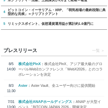
ビットコイン・イーサリアム・XRP、「弱気相場の最終段階に典
4
型的な兆候」＝クリプトクアント
5
リミックスポイント、仮想通貨運用益が累計約1.6億円に
プレスリリース
一覧
8/5
株式会社PlnX
株式会社PlnX、アジア最大級のグロ
14:00
ーバルWeb3カンファレンス「WebX2026」とのコラ
ボレーションを決定
8/3
Aster
Aster Vault、全ユーザー向けに提供開始
11:30
7/31
株式会社ANAPホールディングス
ANAP が大型イ
13:00
ベント「BITCOIN JAPAN 2026」開催決定