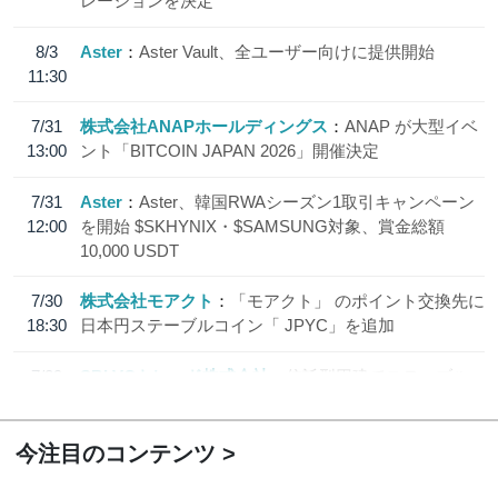
レーションを決定
8/3
Aster
Aster Vault、全ユーザー向けに提供開始
11:30
7/31
株式会社ANAPホールディングス
ANAP が大型イベ
13:00
ント「BITCOIN JAPAN 2026」開催決定
7/31
Aster
Aster、韓国RWAシーズン1取引キャンペーン
12:00
を開始 $SKHYNIX・$SAMSUNG対象、賞金総額
10,000 USDT
7/30
株式会社モアクト
「モアクト」 のポイント交換先に
18:30
日本円ステーブルコイン「 JPYC」を追加
7/29
SBI VCトレード株式会社
信託型円建てステーブル
19:30
コイン「JPYSC」徹底解説セミナーを開催
今注目のコンテンツ