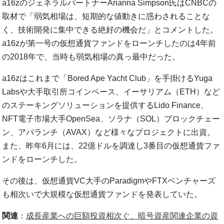
a16zのジェネラルパートナーArianna Simpson氏はCNBCの
取材で「弱気相場は、短期的な値動きに惑わされることな
く、技術開発に集中できる絶好の機会だ」とコメントした。
a16zが第一号の仮想通貨ファンドをローンチしたのは4年前
の2018年で、当時も弱気相場の真っ最中だった。
a16zはこれまで「Bored Ape Yacht Club」を手掛けるYuga
Labsや大手取引所コインベース、イーサリアム（ETH）など
のステーキングソリューションを提供するLido Finance、
NFT電子市場大手OpenSea、ソラナ（SOL）ブロックチェー
ン、アバランチ（AVAX）など様々なプロジェクトに出資。
また、昨年6月には、22億ドルを調達し3番目の仮想通貨ファ
ンドをローンチした。
その後は、仮想通貨VC大手のParadigmやFTXベンチャーズ
も相次いで大規模な仮想通貨ファンドを発表していた。
関連
：
成長産業への巨額投資相次ぐ、暗号資産関連企業の資