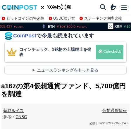
ビットコインの将来性
USDC買い方
ステーキング利率比較
株特集・関連銘柄
ETH
303,300.0
XRP
164.28
0.47
0.28
CoinPost
で今最も読まれています
コインチェック、1銘柄の上場廃止を発
表
ニュースランキングをもっと見る
a16zの第4仮想通貨ファンド、5,700億円
を調達
菊谷ルイス
仮想通貨情報
参考：
CNBC
公開日時:
2022/05/26 07:40