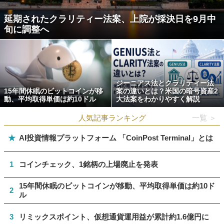
延期されたクラリティー法案、上院が採決日を9月中
旬に調整へ
ジーニアス法とクラリティー法
15年間休眠のビットコインが移
案の違いとは？米国の暗号資産2
動、平均取得単価は約10ドル
大法案をわかりやすく解説
人気記事ランキング
一覧 ＞
★
AI投資情報プラットフォーム 「CoinPost Terminal」とは
1
コインチェック、1銘柄の上場廃止を発表
15年間休眠のビットコインが移動、平均取得単価は約10ド
2
ル
3
リミックスポイント、仮想通貨運用益が累計約1.6億円に