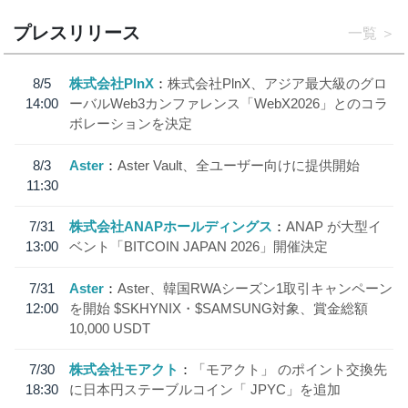
プレスリリース
一覧
8/5
株式会社PlnX
株式会社PlnX、アジア最大級のグロ
14:00
ーバルWeb3カンファレンス「WebX2026」とのコラ
ボレーションを決定
8/3
Aster
Aster Vault、全ユーザー向けに提供開始
11:30
7/31
株式会社ANAPホールディングス
ANAP が大型イ
13:00
ベント「BITCOIN JAPAN 2026」開催決定
7/31
Aster
Aster、韓国RWAシーズン1取引キャンペーン
12:00
を開始 $SKHYNIX・$SAMSUNG対象、賞金総額
10,000 USDT
7/30
株式会社モアクト
「モアクト」 のポイント交換先
18:30
に日本円ステーブルコイン「 JPYC」を追加