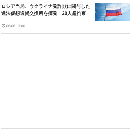
ロシア当局、ウクライナ発詐欺に関与した
違法仮想通貨交換所を摘発 20人超拘束
08/08 13:00