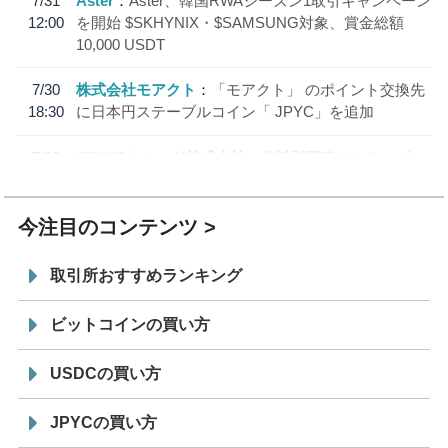
7/31
Aster
Aster、韓国RWAシーズン1取引キャンペーン
12:00
を開始 $SKHYNIX・$SAMSUNG対象、賞金総額
10,000 USDT
7/30
株式会社モアクト
「モアクト」 のポイント交換先
18:30
に日本円ステーブルコイン「 JPYC」を追加
7/29
SBI VCトレード株式会社
信託型円建てステーブル
19:30
コイン「JPYSC」徹底解説セミナーを開催
今注目のコンテンツ
取引所おすすめランキング
ビットコインの買い方
USDCの買い方
JPYCの買い方