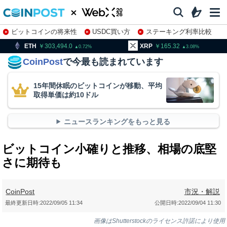
ビットコインの将来性
USDC買い方
ステーキング利率比較
株特集・関連銘柄
303,494.0
XRP
165.32
BNB
9
0.72
3.08
CoinPost
で今最も読まれています
15年間休眠のビットコインが移動、平均
取得単価は約10ドル
ニュースランキングをもっと見る
ビットコイン小確りと推移、相場の底堅
さに期待も
CoinPost
市況・解説
最終更新日時:
2022/09/05 11:34
公開日時:
2022/09/04 11:30
画像はShutterstockのライセンス許諾により使用