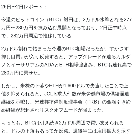
26日〜2日レポート：
今週のビットコイン（BTC）対円は、2万ドル水準となる277
万円〜280万円を挟み込む展開となっており、2日正午時点
で、282万円周辺で推移している。
2万ドル割れで始まった今週のBTC相場だったが、すかさず
押し目買いが入り反発すると、アップグレードが迫るカルダ
ノとイーサリアムのADAとETH相場強含み、BTCも連れ高で
280万円に乗せた。
しかし、米株の下落やETHが1,600ドルで失速したことで上
値を抑えられると、JOLTs求人件数が米労働市場の供給逼迫
継続を示唆し、米連邦準備制度理事会（FRB）の金融引き締
め継続が想起されリスクオフムードが強まった。
もっとも、BTCは引き続き2万ドル周辺で買い支えられる
と、ドルの下落もあってか反発。週後半には雇用拡大を示す