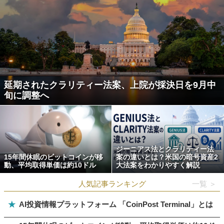
延期されたクラリティー法案、上院が採決日を9月中
旬に調整へ
ジーニアス法とクラリティー法
15年間休眠のビットコインが移
案の違いとは？米国の暗号資産2
動、平均取得単価は約10ドル
大法案をわかりやすく解説
人気記事ランキング
一覧 ＞
★
AI投資情報プラットフォーム 「CoinPost Terminal」とは