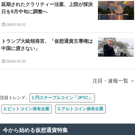
延期されたクラリティー法案、上院が採決
日を9月中旬に調整へ
08/08 06:02
トランプ大統領発言、「仮想通貨主導権は
中国に渡さない」
08/08 05:00
注目・速報一覧
注目トレンド:
1.円ステーブルコイン「JPYC」
2.ビットコイン保有企業
3.アルトコイン保有企業
今から始める仮想通貨特集