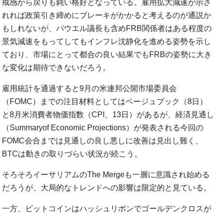
戒感から戻りも鈍い格好となっている。雇用拡大減速が示さ
れれば政策引き締めにブレーキがかかると考えるのが通説か
もしれないが、パウエル議長も含めFRB関係者はある程度の
景気減速をもってしてもインフレ沈静化を進める姿勢を示し
ており、市場にとって都合の良い結果でもFRBの姿勢に大き
な変化は期待できないだろう。
雇用統計を通過すると9月の米連邦公開市場委員会
（FOMC）までの注目材料としてはベージュブック（8日）
と8月米消費者物価指数（CPI、13日）があるが、経済見通し
（Summaryof Economic Projections）が発表される今回の
FOMC会合までは見通しの良し悪しに改善は見出し難く、
BTCは動きの取りづらい状況が続こう。
そろそろイーサリアムのThe Mergeも一層に意識され始める
だろうが、大局的なトレンドへの影響は限定的と見ている。
一方、ビットコインはハッシュリボンでゴールデンクロスが