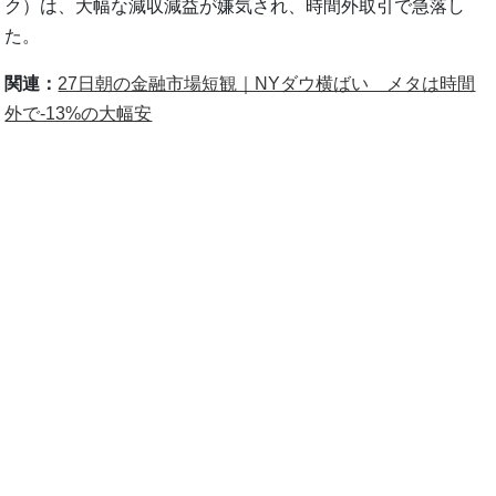
ク）は、大幅な減収減益が嫌気され、時間外取引で急落し
た。
関連：
27日朝の金融市場短観｜NYダウ横ばい メタは時間
外で-13%の大幅安