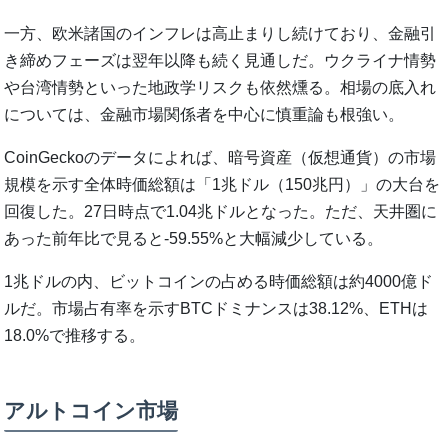
一方、欧米諸国のインフレは高止まりし続けており、金融引
き締めフェーズは翌年以降も続く見通しだ。ウクライナ情勢
や台湾情勢といった地政学リスクも依然燻る。相場の底入れ
については、金融市場関係者を中心に慎重論も根強い。
CoinGeckoのデータによれば、暗号資産（仮想通貨）の市場
規模を示す全体時価総額は「1兆ドル（150兆円）」の大台を
回復した。27日時点で1.04兆ドルとなった。ただ、天井圏に
あった前年比で見ると-59.55%と大幅減少している。
1兆ドルの内、ビットコインの占める時価総額は約4000億ド
ルだ。市場占有率を示すBTCドミナンスは38.12%、ETHは
18.0%で推移する。
アルトコイン市場