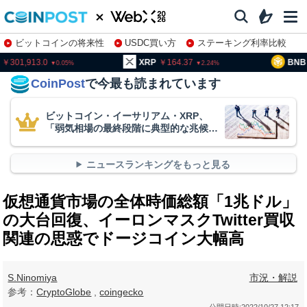
ビットコインの将来性
USDC買い方
ステーキング利率比較
株特集・関連銘柄
01,913.0
XRP
164.37
BNB
9
0.05
2.24
CoinPost
で今最も読まれています
ビットコイン・イーサリアム・XRP、
「弱気相場の最終段階に典型的な兆候」
＝クリプトクアント
ニュースランキングをもっと見る
仮想通貨市場の全体時価総額「1兆ドル」
の大台回復、イーロンマスクTwitter買収
関連の思惑でドージコイン大幅高
S.Ninomiya
市況・解説
参考：
CryptoGlobe
,
coingecko
公開日時:
2022/10/27 12:17