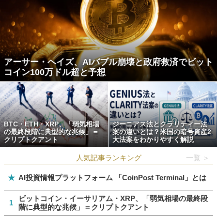
アーサー・ヘイズ、AIバブル崩壊と政府救済でビット
コイン100万ドル超と予想
BTC・ETH・XRP、「弱気相場
ジーニアス法とクラリティー法
の最終段階に典型的な兆候」＝
案の違いとは？米国の暗号資産2
クリプトクアント
大法案をわかりやすく解説
人気記事ランキング
一覧 ＞
★
AI投資情報プラットフォーム 「CoinPost Terminal」とは
ビットコイン・イーサリアム・XRP、「弱気相場の最終段
1
階に典型的な兆候」＝クリプトクアント