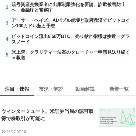
暗号資産交換業者に出庫制限強化を要請、詐欺被害防止
2
へ 金融庁と警察庁
アーサー・ヘイズ、AIバブル崩壊と政府救済でビットコイ
3
ン100万ドル超と予想
ビットコイン流出6.58万BTC、売り枯れ指標は接近＝グラ
4
スノード
米上院、クラリティー法案のクローチャー申請見送り続く
5
＝報道
注目・速報
市況・解説
動画解説
新着一覧
ウィンターミュート、米証券当局の認可取
得で株取引が可能に
08/07 07:10