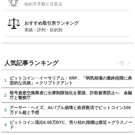
始め方手順と注意点
おすすめ取引所ランキング
実績・評判・目的別
人気記事ランキング
一覧
ビットコイン・イーサリアム・XRP、「弱気相場の最終段階に典
1
型的な兆候」＝クリプトクアント
暗号資産交換業者に出庫制限強化を要請、詐欺被害防止へ 金融
2
庁と警察庁
アーサー・ヘイズ、AIバブル崩壊と政府救済でビットコイン100
3
万ドル超と予想
ビットコイン流出6.58万BTC、売り枯れ指標は接近＝グラスノー
4
ド