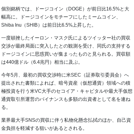
個別銘柄では、ドージコイン（DOGE）が前日比16.5%と大
幅高に。ドージコインをモチーフにしたミームコイン、
Shiba Inu（SHIB）は前日比6.5%上昇した。
一度頓挫したイーロン・マスク氏によるツイッター社の買収
交渉が最終局面に突入したとの観測を受け、同氏の支持する
ドージコインに思惑買いが集まったものと見られる。買収額
は440億ドル（6.4兆円）相当に及ぶ。
今年5月、最初の買収交渉時に米SEC（証券取引委員会）へ
提出された書類によれば、暗号資産（仮想通貨）領域への積
極投資を行う米VC大手のセコイア・キャピタルや最大手仮想
通貨取引所運営のバイナンスも多額の出資者として名を連ね
る。
業界最大手SNSの買収に伴う私物化懸念払拭のほか、自己資
金負担を軽減する狙いがあるとされる。