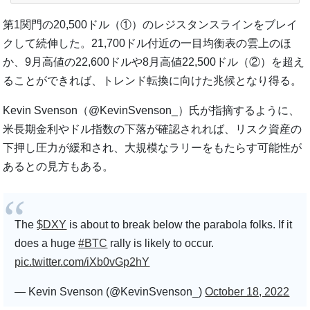
第1関門の20,500ドル（①）のレジスタンスラインをブレイ
クして続伸した。21,700ドル付近の一目均衡表の雲上のほ
か、9月高値の22,600ドルや8月高値22,500ドル（②）を超え
ることができれば、トレンド転換に向けた兆候となり得る。
Kevin Svenson（@KevinSvenson_）氏が指摘するように、
米長期金利やドル指数の下落が確認されれば、リスク資産の
下押し圧力が緩和され、大規模なラリーをもたらす可能性が
あるとの見方もある。
The
$DXY
is about to break below the parabola folks. If it
does a huge
#BTC
rally is likely to occur.
pic.twitter.com/iXb0vGp2hY
— Kevin Svenson (@KevinSvenson_)
October 18, 2022