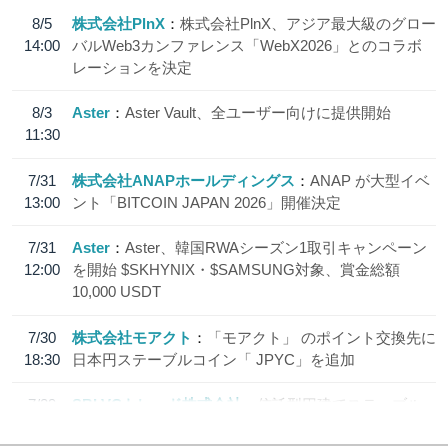
8/5
株式会社PlnX
株式会社PlnX、アジア最大級のグロー
14:00
バルWeb3カンファレンス「WebX2026」とのコラボ
レーションを決定
8/3
Aster
Aster Vault、全ユーザー向けに提供開始
11:30
7/31
株式会社ANAPホールディングス
ANAP が大型イベ
13:00
ント「BITCOIN JAPAN 2026」開催決定
7/31
Aster
Aster、韓国RWAシーズン1取引キャンペーン
12:00
を開始 $SKHYNIX・$SAMSUNG対象、賞金総額
10,000 USDT
7/30
株式会社モアクト
「モアクト」 のポイント交換先に
18:30
日本円ステーブルコイン「 JPYC」を追加
7/29
SBI VCトレード株式会社
信託型円建てステーブル
19:30
コイン「JPYSC」徹底解説セミナーを開催