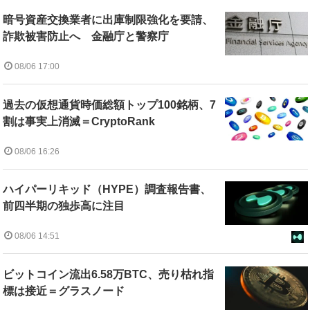
暗号資産交換業者に出庫制限強化を要請、
詐欺被害防止へ 金融庁と警察庁
08/06 17:00
過去の仮想通貨時価総額トップ100銘柄、7
割は事実上消滅＝CryptoRank
08/06 16:26
ハイパーリキッド（HYPE）調査報告書、
前四半期の独歩高に注目
08/06 14:51
ビットコイン流出6.58万BTC、売り枯れ指
標は接近＝グラスノード