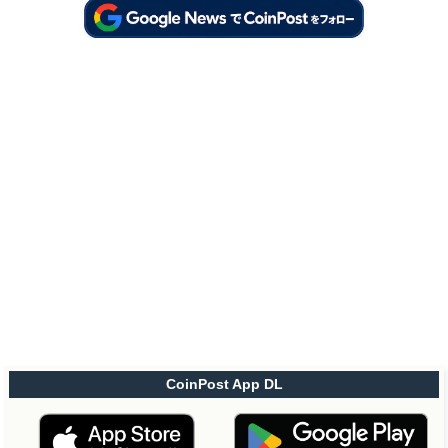
CoinPost App DL