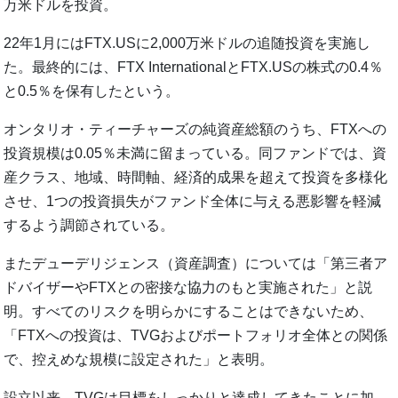
万米ドルを投資。
22年1月にはFTX.USに2,000万米ドルの追随投資を実施し
た。最終的には、FTX InternationalとFTX.USの株式の0.4％
と0.5％を保有したという。
オンタリオ・ティーチャーズの純資産総額のうち、FTXへの
投資規模は0.05％未満に留まっている。同ファンドでは、資
産クラス、地域、時間軸、経済的成果を超えて投資を多様化
させ、1つの投資損失がファンド全体に与える悪影響を軽減
するよう調節されている。
またデューデリジェンス（資産調査）については「第三者ア
ドバイザーやFTXとの密接な協力のもと実施された」と説
明。すべてのリスクを明らかにすることはできないため、
「FTXへの投資は、TVGおよびポートフォリオ全体との関係
で、控えめな規模に設定された」と表明。
設立以来、TVGは目標をしっかりと達成してきたことに加