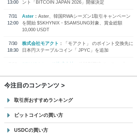
13:00
ント「BITCOIN JAPAN 2026」開催決定
7/31
Aster
Aster、韓国RWAシーズン1取引キャンペーン
12:00
を開始 $SKHYNIX・$SAMSUNG対象、賞金総額
10,000 USDT
7/30
株式会社モアクト
「モアクト」 のポイント交換先に
18:30
日本円ステーブルコイン「 JPYC」を追加
7/29
SBI VCトレード株式会社
信託型円建てステーブル
19:30
コイン「JPYSC」徹底解説セミナーを開催
今注目のコンテンツ
取引所おすすめランキング
ビットコインの買い方
USDCの買い方