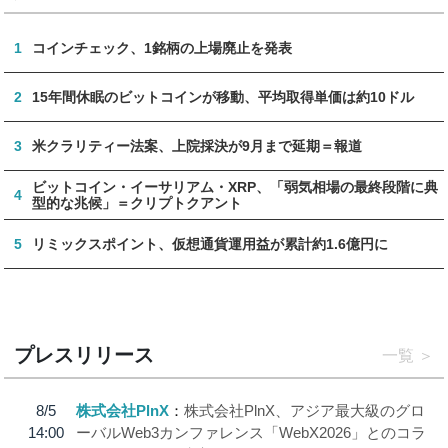
1
コインチェック、1銘柄の上場廃止を発表
2
15年間休眠のビットコインが移動、平均取得単価は約10ドル
3
米クラリティー法案、上院採決が9月まで延期＝報道
ビットコイン・イーサリアム・XRP、「弱気相場の最終段階に典
4
型的な兆候」＝クリプトクアント
5
リミックスポイント、仮想通貨運用益が累計約1.6億円に
プレスリリース
一覧
8/5
株式会社PlnX
株式会社PlnX、アジア最大級のグロ
14:00
ーバルWeb3カンファレンス「WebX2026」とのコラ