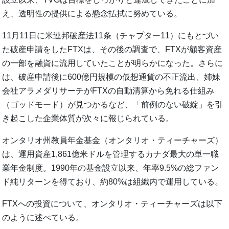
え、透明性の提供による懸念払拭に努めている。
11月11日に米連邦破産法11条（チャプター11）にもとづい
た破産申請をしたFTXは、その後の調査で、FTXが顧客資産
の一部を融資に流用していたことが明らかになった。さらに
は、破産申請後に600億円規模の仮想通貨の不正流出、姉妹
会社アラメダリサーチがFTXの自動清算から免れる仕組み
（ゴッドモード）が見つかるなど、「前例のない破綻」を引
き起こした企業体質が次々に報じられている。
オンタリオ州教員年金基金（オンタリオ・ティーチャーズ）
は、運用資産1,861億米ドルを管理するカナダ最大の単一職
業年金制度。1990年の基金設立以来、年率9.5%の総ファン
ド純リターンを得ており、約80%は組織内で運用している。
FTXへの投資について、オンタリオ・ティーチャーズは以下
のように述べている。