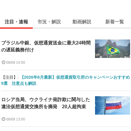
注目・速報
市況・解説
動画解説
新着一覧
ブラジル中銀、仮想通貨送金に最大24時間
の遅延義務付け
08/08 14:00
【注目】:
【2026年8月最新】仮想通貨取引所のキャンペーンおすすめ
9選 注意点も解説
ロシア当局、ウクライナ発詐欺に関与した
違法仮想通貨交換所を摘発 20人超拘束
08/08 13:00