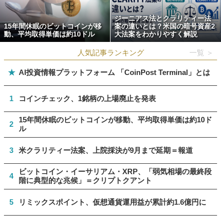
ジーニアス法とクラリティー法
15年間休眠のビットコインが移
案の違いとは？米国の暗号資産2
動、平均取得単価は約10ドル
大法案をわかりやすく解説
人気記事ランキング
一覧 ＞
★
AI投資情報プラットフォーム 「CoinPost Terminal」とは
1
コインチェック、1銘柄の上場廃止を発表
15年間休眠のビットコインが移動、平均取得単価は約10ド
2
ル
3
米クラリティー法案、上院採決が9月まで延期＝報道
ビットコイン・イーサリアム・XRP、「弱気相場の最終段
4
階に典型的な兆候」＝クリプトクアント
5
リミックスポイント、仮想通貨運用益が累計約1.6億円に