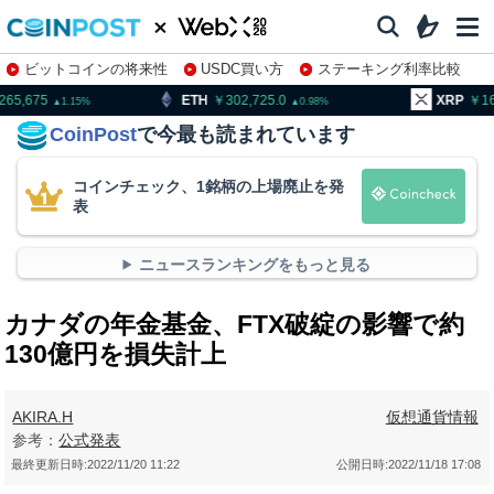
ビットコインの将来性
USDC買い方
ステーキング利率比較
株特集・関連銘柄
ETH
302,725.0
XRP
163.11
0.98
1.3
CoinPost
で今最も読まれています
コインチェック、1銘柄の上場廃止を発
表
ニュースランキングをもっと見る
カナダの年金基金、FTX破綻の影響で約
130億円を損失計上
AKIRA.H
仮想通貨情報
参考：
公式発表
最終更新日時:
2022/11/20 11:22
公開日時:
2022/11/18 17:08