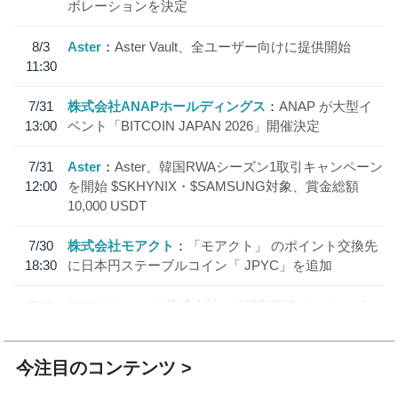
ボレーションを決定
8/3
Aster
Aster Vault、全ユーザー向けに提供開始
11:30
7/31
株式会社ANAPホールディングス
ANAP が大型イ
13:00
ベント「BITCOIN JAPAN 2026」開催決定
7/31
Aster
Aster、韓国RWAシーズン1取引キャンペーン
12:00
を開始 $SKHYNIX・$SAMSUNG対象、賞金総額
10,000 USDT
7/30
株式会社モアクト
「モアクト」 のポイント交換先
18:30
に日本円ステーブルコイン「 JPYC」を追加
7/29
SBI VCトレード株式会社
信託型円建てステーブル
19:30
コイン「JPYSC」徹底解説セミナーを開催
今注目のコンテンツ