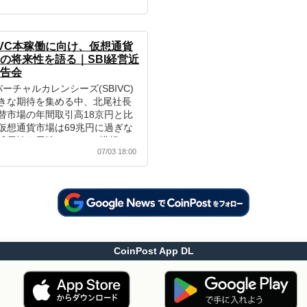
IVC本稼働に向け、仮想通貨
の将来性を語る｜SBI経営近
告会
Iバーチャルカレンシーズ(SBIVC)
きな期待を集める中、北尾社長
替市場の年間取引高18京円と比
仮想通貨市場は69兆円に過ぎな
成長性を示唆。Sコイン構想やデ
07/03 18:00
ルアセットを活用した新しい資
達法「TAO」についても説明し
CoinPost App DL