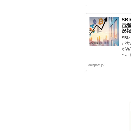
SB
市場
況報
SB
が大
が為
べ、
いと
coinpost.jp
ジタ
金調
た。