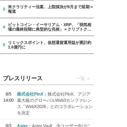
米クラリティー法案、上院採決が9月まで延期＝
3
報道
ビットコイン・イーサリアム・XRP、「弱気相
4
場の最終段階に典型的な兆候」＝クリプトクア
ント
リミックスポイント、仮想通貨運用益が累計約
5
1.6億円に
プレスリリース
一覧
8/5
株式会社PlnX
株式会社PlnX、アジア
14:00
最大級のグローバルWeb3カンファレン
ス「WebX2026」とのコラボレーション
を決定
8/3
Aster
Aster Vault、全ユーザー向けに