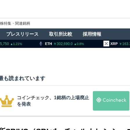
株特集・関連銘柄
プレスリリース
取引所比較
採用情報
H
302,690.0
XRP
163.33
BN
0.8
0.72
最も読まれています
15年間休眠のビットコインが移動、
平均取得単価は約10ドル