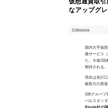
仮想通貨取引
なアップグレ
S.Ninomiya
国内大手仮想
換サービス（
た。今後2回
期待される。
現在は先行口
板取引の実装
SBIグルー
バルスタンダ
Ripple社