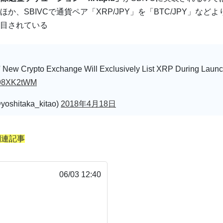
か、SBIVCで通貨ペア「XRP/JPY」を「BTC/JPY」など
目されている
' New Crypto Exchange Will Exclusively List XRP During Laun
/Zf98XK2tWM
shitaka_kitao)
2018年4月18日
の関連記事
06/03 12:40