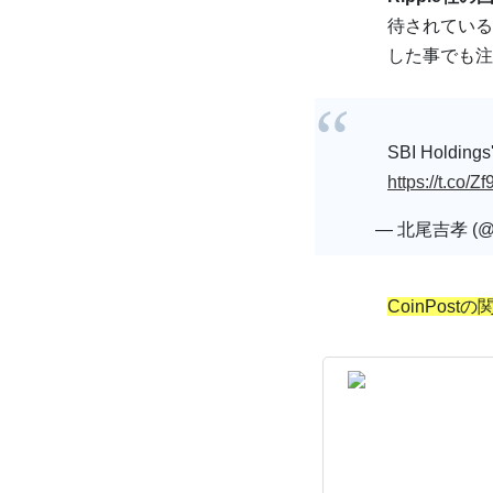
待されているほ
した事でも注
SBI Holdings
https://t.co
— 北尾吉孝 (@yo
CoinPost