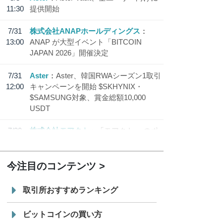
11:30
提供開始
7/31
株式会社ANAPホールディングス
13:00
ANAP が大型イベント「BITCOIN
JAPAN 2026」開催決定
7/31
Aster
Aster、韓国RWAシーズン1取引
12:00
キャンペーンを開始 $SKHYNIX・
$SAMSUNG対象、賞金総額10,000
USDT
7/30
株式会社モアクト
「モアクト」 のポ
18:30
イント交換先に日本円ステーブルコイン
「 JPYC」を追加
今注目のコンテンツ
7/29
SBI VCトレード株式会社
信託型円建
19:30
てステーブルコイン「JPYSC」徹底解
取引所おすすめランキング
説セミナーを開催
ビットコインの買い方