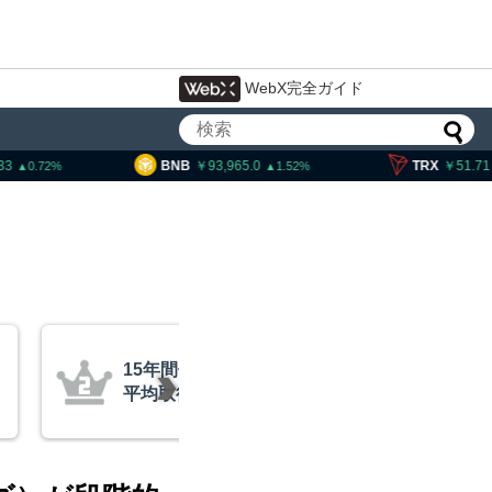
WebX完全ガイド
B
93,965.0
TRX
51.71
SOL
1.52
0.28
米クラリティー法案、上院採決が9
月まで延期＝報道