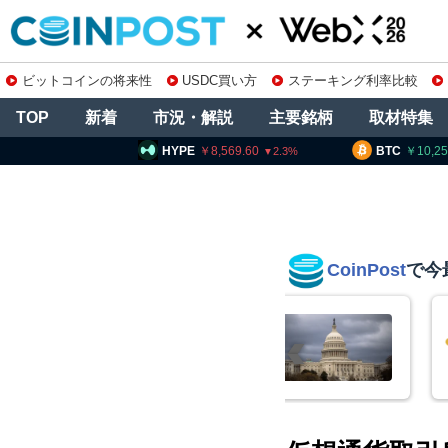
ビットコインの将来性
USDC買い方
ステーキング利率比較
TOP
新着
市況・解説
主要銘柄
取材特集
YPE
8,569.60
BTC
10,255,750
ET
2.3
1.21
CoinPost
で今
コインチェック、1銘柄の上場廃止
を発表