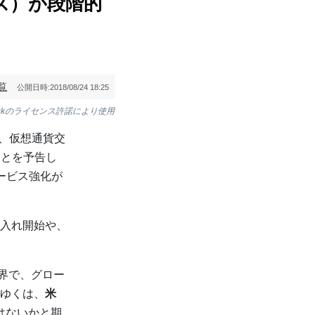
ーズ）が段階的
覧
公開日時:
2018/08/24 18:25
stockのライセンス許諾により使用
日、仮想通貨交
ことを予告し
ービス強化が
入れ開始や、
世界で、グロー
ゆくは、
米
ではないかと期