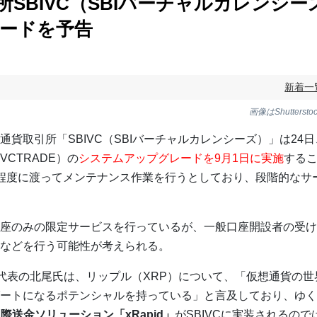
所SBIVC（SBIバーチャルカレンシ
ードを予告
新着一
画像はShutter
通貨取引所「SBIVC（SBIバーチャルカレンシーズ）」は24
VCTRADE）の
システムアップグレードを9月1日に実施
する
程度に渡ってメンテナンス作業を行うとしており、段階的なサ
座のみの限定サービスを行っているが、一般口座開設者の受け
などを行う可能性が考えられる。
プ代表の北尾氏は、リップル（XRP）について、「仮想通貨の
ートになるポテンシャルを持っている」と言及しており、ゆく
の国際送金ソリューション「xRapid」
がSBIVCに実装されるの