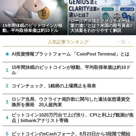
ジーニアス法とクラリティー法
15年間休眠のビットコインが移
案の違いとは？米国の暗号資産2
動、平均取得単価は約10ドル
大法案をわかりやすく解説
人気記事ランキング
一覧 ＞
★
AI投資情報プラットフォーム 「CoinPost Terminal」とは
15年間休眠のビットコインが移動、平均取得単価は約10ド
1
ル
2
コインチェック、1銘柄の上場廃止を発表
ロシア当局、ウクライナ発詐欺に関与した違法仮想通貨交
3
換所を摘発 20人超拘束
ビットコイン1020万円台で上げ渋り、CPIと利上げ観測が焦
4
点｜bitbankアナリスト寄稿
5
ビットコインのeCashフォーク、8月23日から3段階で開始