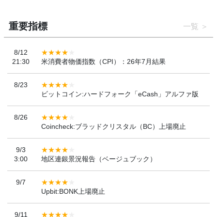
重要指標
一覧
8/12
21:30
米消費者物価指数（CPI）：26年7月結果
8/23
ビットコイン:ハードフォーク「eCash」アルファ版
8/26
Coincheck:ブラッドクリスタル（BC）上場廃止
9/3
3:00
地区連銀景況報告（ベージュブック）
9/7
Upbit:BONK上場廃止
9/11