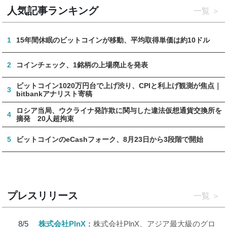
人気記事ランキング
一覧
1
15年間休眠のビットコインが移動、平均取得単価は約10ドル
2
コインチェック、1銘柄の上場廃止を発表
ビットコイン1020万円台で上げ渋り、CPIと利上げ観測が焦点｜
3
bitbankアナリスト寄稿
ロシア当局、ウクライナ発詐欺に関与した違法仮想通貨交換所を
4
摘発 20人超拘束
5
ビットコインのeCashフォーク、8月23日から3段階で開始
プレスリリース
一覧
8/5
株式会社PlnX
株式会社PlnX、アジア最大級のグロ