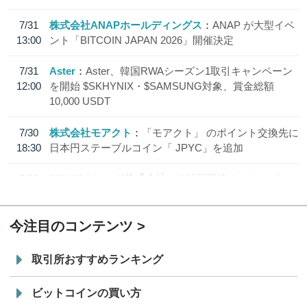
7/31
株式会社ANAPホールディングス
ANAP が大型イベ
13:00
ント「BITCOIN JAPAN 2026」開催決定
7/31
Aster
Aster、韓国RWAシーズン1取引キャンペーン
12:00
を開始 $SKHYNIX・$SAMSUNG対象、賞金総額
10,000 USDT
7/30
株式会社モアクト
「モアクト」 のポイント交換先に
18:30
日本円ステーブルコイン「 JPYC」を追加
7/29
SBI VCトレード株式会社
信託型円建てステーブル
19:30
コイン「JPYSC」徹底解説セミナーを開催
今注目のコンテンツ
取引所おすすめランキング
ビットコインの買い方