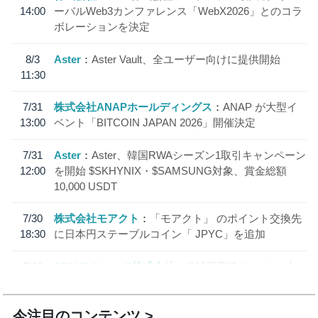
14:00
ーバルWeb3カンファレンス「WebX2026」とのコラ
ボレーションを決定
8/3
Aster
Aster Vault、全ユーザー向けに提供開始
11:30
7/31
株式会社ANAPホールディングス
ANAP が大型イ
13:00
ベント「BITCOIN JAPAN 2026」開催決定
7/31
Aster
Aster、韓国RWAシーズン1取引キャンペーン
12:00
を開始 $SKHYNIX・$SAMSUNG対象、賞金総額
10,000 USDT
7/30
株式会社モアクト
「モアクト」 のポイント交換先
18:30
に日本円ステーブルコイン「 JPYC」を追加
7/29
SBI VCトレード株式会社
信託型円建てステーブル
19:30
コイン「JPYSC」徹底解説セミナーを開催
今注目のコンテンツ