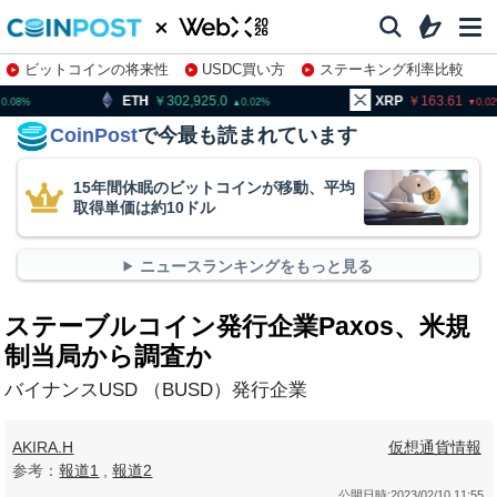
ビットコインの将来性
USDC買い方
ステーキング利率比較
株特集・関連銘柄
302,925.0
XRP
163.61
BNB
0.02
0.02
CoinPost
で今最も読まれています
15年間休眠のビットコインが移動、平均
取得単価は約10ドル
ニュースランキングをもっと見る
ステーブルコイン発行企業Paxos、米規
制当局から調査か
バイナンスUSD （BUSD）発行企業
AKIRA.H
仮想通貨情報
参考：
報道1
,
報道2
公開日時:
2023/02/10 11:55