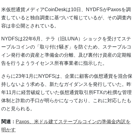
米仮想通貨メディアCoinDeskは10日、NYDFSがPaxosを調
査していると独自調査に基づいて報じているが、その調査内
容は非公開とされている。
NYDFSは22年6月、テラ（旧LUNA）ショックを受けてステ
ーブルコインの「取り付け騒ぎ」を防ぐため、ステーブルコ
イン発行者の資産と準備金の分離、及び裏付け資産の定期報
告を行うようライセンス所有事業者に指示した。
さらに23年1月にNYDFSは、企業に顧客の仮想通貨を混合保
持しないよう求める、新たなガイダンスを発行していた。昨
年11月に経営破綻していた仮想通貨取引所FTXの杜撰な管理
体制と詐欺の手口が明らかになっており、これに対応したも
のと見られる。
関連：
Paxos、米ドル建てステーブルコインの準備金内訳を
明かす