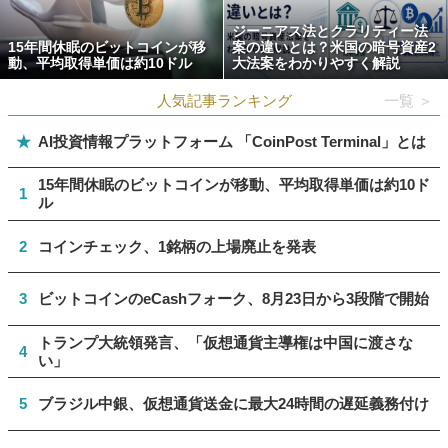
ジーニアス法とクラリティー法
15年間休眠のビットコインが移
案の違いとは？米国の暗号資産2
動、平均取得単価は約10ドル
大法案をわかりやすく解説
人気記事ランキング
一覧 ＞
★
AI投資情報プラットフォーム 「CoinPost Terminal」とは
15年間休眠のビットコインが移動、平均取得単価は約10ド
1
ル
2
コインチェック、1銘柄の上場廃止を発表
3
ビットコインのeCashフォーク、8月23日から3段階で開始
トランプ大統領発言、「仮想通貨主導権は中国に渡さな
4
い」
5
ブラジル中銀、仮想通貨送金に最大24時間の遅延義務付け