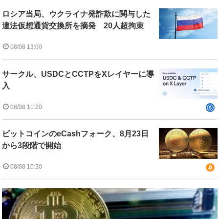
ロシア当局、ウクライナ発詐欺に関与した
違法仮想通貨交換所を摘発 20人超拘束
08/08 13:00
サークル、USDCとCCTPをXレイヤーに導
入
08/08 11:20
ビットコインのeCashフォーク、8月23日
から3段階で開始
08/08 10:30