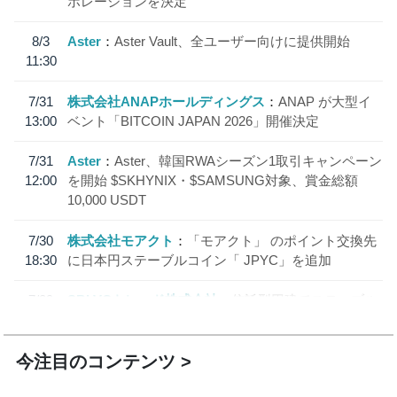
ボレーションを決定
8/3
Aster
Aster Vault、全ユーザー向けに提供開始
11:30
7/31
株式会社ANAPホールディングス
ANAP が大型イ
13:00
ベント「BITCOIN JAPAN 2026」開催決定
7/31
Aster
Aster、韓国RWAシーズン1取引キャンペーン
12:00
を開始 $SKHYNIX・$SAMSUNG対象、賞金総額
10,000 USDT
7/30
株式会社モアクト
「モアクト」 のポイント交換先
18:30
に日本円ステーブルコイン「 JPYC」を追加
7/29
SBI VCトレード株式会社
信託型円建てステーブル
19:30
コイン「JPYSC」徹底解説セミナーを開催
今注目のコンテンツ