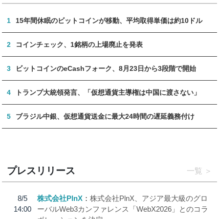
1
15年間休眠のビットコインが移動、平均取得単価は約10ドル
2
コインチェック、1銘柄の上場廃止を発表
3
ビットコインのeCashフォーク、8月23日から3段階で開始
4
トランプ大統領発言、「仮想通貨主導権は中国に渡さない」
5
ブラジル中銀、仮想通貨送金に最大24時間の遅延義務付け
プレスリリース
一覧
8/5
株式会社PlnX
株式会社PlnX、アジア最大級のグロ
14:00
ーバルWeb3カンファレンス「WebX2026」とのコラ