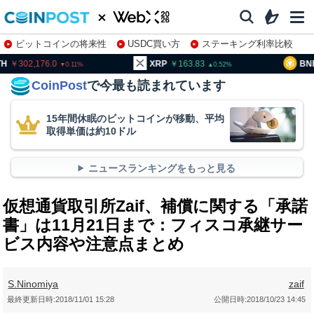
ビットコインの将来性
USDC買い方
ステーキング利率比較
株特集・関連銘柄
02,176.0
XRP
163.83
BNB
94
0.11
0.52
CoinPost
で今最も読まれています
15年間休眠のビットコインが移動、平均
取得単価は約10ドル
ニュースランキングをもっと見る
仮想通貨取引所Zaif、補償に関する「承諾
書」は11月21日まで：フィスコ承継サー
ビス内容や注意点まとめ
S.Ninomiya
zaif
最終更新日時:
2018/11/01 15:28
公開日時:
2018/10/23 14:45