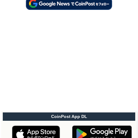
CoinPost App DL