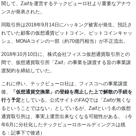
関して、Zaifを運営するテックビューロ社より重要なアナウ
ンスが発表された。
同取引所は2018年9月14日にハッキング被害が発生、預託さ
れていた顧客の仮想通貨ビットコイン、ビットコインキャッ
シュ、MONAコインの一部（約70億円相当）が不正流出。
2018年10月10日に、株式会社フィスコ仮想通貨取引所との
間で、仮想通貨取引所「Zaif」の事業を譲渡する旨の事業譲
渡契約を締結していた。
これに伴い、テックビューロ社は、フィスコへの事業譲渡
後、
「仮想通貨交換業」の登録を廃止した上で解散の手続を
行う予定
としている。公式サイトのFAQでは「Zaifが無くな
るということではない」としているが、Zaifという名の仮想
通貨取引所は、事実上運営出来なくなる可能性がある。（今
年6月に分社化したテックビューロホールディングスは残
る：記事下で後述）