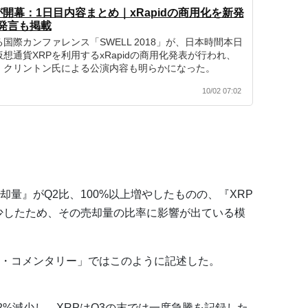
が開幕：1日目内容まとめ｜xRapidの商用化を新発
発言も掲載
国際カンファレンス「SWELL 2018」が、日本時間本日
想通貨XRPを利用するxRapidの商用化発表が行われ、
・クリントン氏による公演内容も明らかになった。
10/02 07:02
量』がQ2比、100%以上増やしたものの、『XRP
少したため、その売却量の比率に影響が出ている模
・コメンタリー」ではこのように記述した。
2%減少し、XRPはQ3の末では一度急騰を記録した