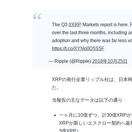
The Q3
#XRP
Markets report is here.
over the last three months, including as
adoption and why there was far less vola
https://t.co/XYNp0D5S5F
— Ripple (@Ripple)
2018年10月25日
XRPの発行企業リップル社は、日本時
た。
当報告の主なデータは以下の通り
一ヶ月に10億ずつ、計30億XR
XRPが新しいエスクロー契約へ返
3億XRP）