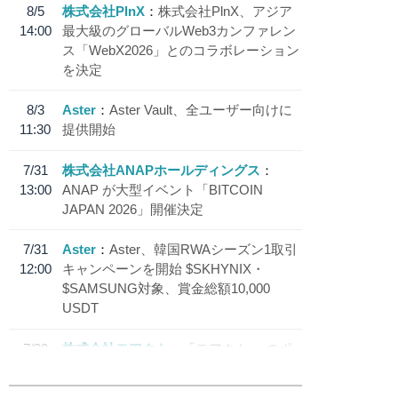
8/5
株式会社PlnX
株式会社PlnX、アジア
14:00
最大級のグローバルWeb3カンファレン
ス「WebX2026」とのコラボレーション
を決定
8/3
Aster
Aster Vault、全ユーザー向けに
11:30
提供開始
7/31
株式会社ANAPホールディングス
13:00
ANAP が大型イベント「BITCOIN
JAPAN 2026」開催決定
7/31
Aster
Aster、韓国RWAシーズン1取引
12:00
キャンペーンを開始 $SKHYNIX・
$SAMSUNG対象、賞金総額10,000
USDT
7/30
株式会社モアクト
「モアクト」 のポ
18:30
イント交換先に日本円ステーブルコイン
「 JPYC」を追加