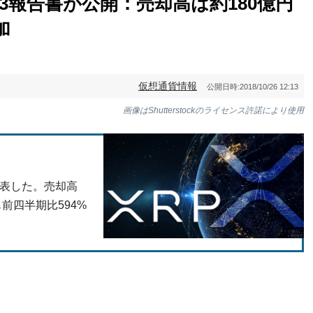
3報告書が公開：売却高は約180億円
加
仮想通貨情報
公開日時:
2018/10/26 12:13
画像はShutterstockのライセンス許諾により使用
発表した。売却高
前四半期比594%