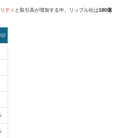
リティ
と取引高が増加する中、リップル社は
180億
年Q2
円
円
円
%
%