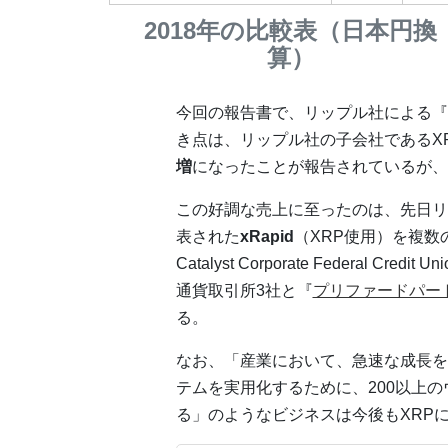
2018年の比較表（日本円換
算）
今回の報告書で、リップル社による『
き点は、リップル社の子会社であるXRP 
増
になったことが報告されているが、
この好調な売上に至ったのは、先日リッ
表された
xRapid
（XRP使用）を複数のク
Catalyst Corporate Federal 
通貨取引所3社と『
プリファードパー
る。
なお、「産業において、急速な成長を見
テムを実用化するために、200以上
る」のようなビジネスは今後もXRP