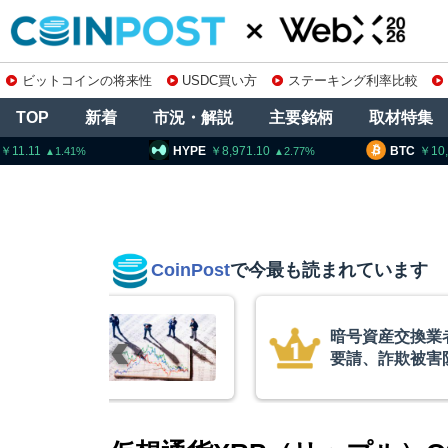
ビットコインの将来性
USDC買い方
ステーキング利率比較
TOP
新着
市況・解説
主要銘柄
取材特集
HYPE
8,971.10
BTC
10,33
2.77
CoinPost
で今最も読まれています
暗号資産交換業
要請、詐欺被害
察庁