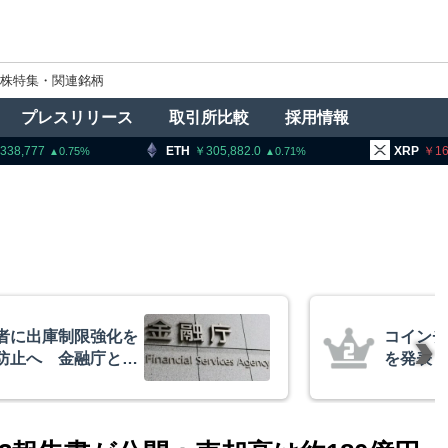
株特集・関連銘柄
プレスリリース
取引所比較
採用情報
8,777
ETH
305,882.0
XRP
164.
0.75
0.71
者に出庫制限強化を
コインチ
防止へ 金融庁と警
を発表