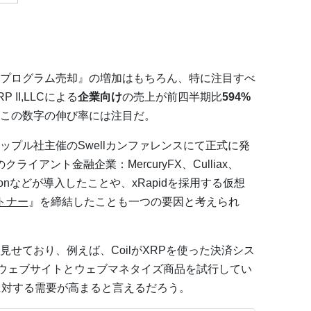
プログラム売却』の増加はもちろん、特に注目すべ
II,LLCによる
企業向け
の売上が前四半期比
594%
この数字の伸び率には注目だ。
プル社主催のSwellカンファレンスにて正式に発
ライアント金融企業：MercuryFX、Culliax、
Credit Unionなどが導入したことや、xRapidを採用する仮想
トナー
』を締結したことも一つの要因と考えられ
せており、例えば、CoilがXRPを使った決済シス
のウェブサイトとウェブマネタイズ商品を試行してい
に対する需要が高まると言えるだろう。