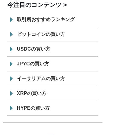
今注目のコンテンツ
7/29
SBI VCトレード株式会社
信託型円建
19:30
てステーブルコイン「JPYSC」徹底解
取引所おすすめランキング
説セミナーを開催
ビットコインの買い方
USDCの買い方
JPYCの買い方
イーサリアムの買い方
XRPの買い方
HYPEの買い方