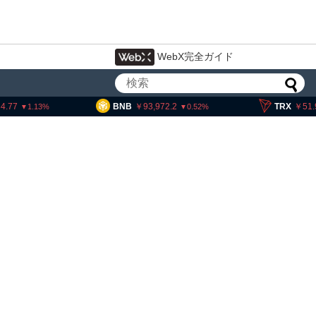
WebX完全ガイド
77
BNB
93,972.2
TRX
51.99
1.13
0.52
ェック、1銘柄の上場廃止