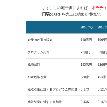
まず、この報告書によれば、
ボラティ
円弱
のXRPを売上に納めた模様だ。
2018年Q3
2018
企業向け直接販売
110億円
19億
プログラム売却
73億円
63億
総売却額
183億円
82億
XRP総取引量
380億
453億
総取引量に対するプログラム売却量
0.17%
0.125
総取引量に対する売却量
0.43%
0.162