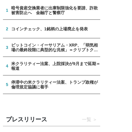
暗号資産交換業者に出庫制限強化を要請、詐欺
1
被害防止へ 金融庁と警察庁
2
コインチェック、1銘柄の上場廃止を発表
ビットコイン・イーサリアム・XRP、「弱気相
3
場の最終段階に典型的な兆候」＝クリプトクア
ント
米クラリティー法案、上院採決が9月まで延期＝
4
報道
停滞中の米クラリティー法案、トランプ政権が
5
倫理規定協議に着手
プレスリリース
一覧