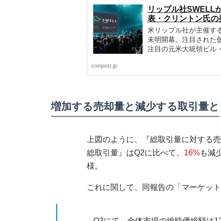
リップル社SWELL
表・クリントン氏の
米リップル社が主催する
未明開幕。注目された仮
注目の元米大統領ビル
coinpost.jp
増加する売却量と減少する取引量と
上図のように、『総取引量に対する売却
総取引量』はQ2に比べて、
16%
も減
様。
これに関して、同報告の「マーケット
Q3にて、全体市場の総時価総額は1