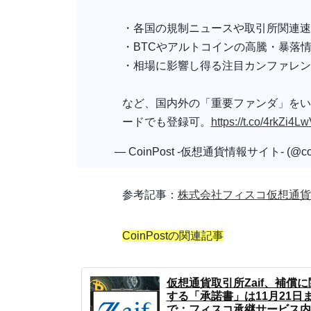
・各国の規制ニュースや取引所関連速
・BTCやアルトコインの高騰・暴落
・相場に影響し得る注目カンファレン
など、国内外の「重要ファンダ」をい
ードでも登録可。
https://t.co/4rkZi4L
— CoinPost -仮想通貨情報サイト- (@coi
参考記事：
株式会社フィスコ仮想通貨
CoinPostの関連記事
仮想通貨取引所Zaif、補償に
する「承諾書」は11月21日
で：フィスコ承継サービス内