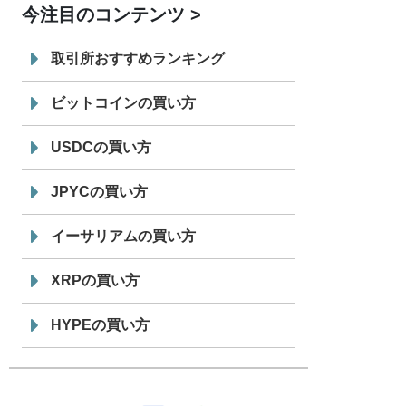
今注目のコンテンツ
7/29
SBI VCトレード株式会社
信託型円建
19:30
てステーブルコイン「JPYSC」徹底解
取引所おすすめランキング
説セミナーを開催
ビットコインの買い方
USDCの買い方
JPYCの買い方
イーサリアムの買い方
XRPの買い方
HYPEの買い方