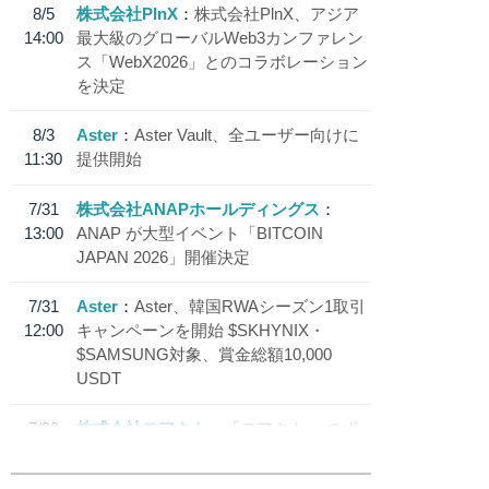
8/5
株式会社PlnX
株式会社PlnX、アジア
14:00
最大級のグローバルWeb3カンファレン
ス「WebX2026」とのコラボレーション
を決定
8/3
Aster
Aster Vault、全ユーザー向けに
11:30
提供開始
7/31
株式会社ANAPホールディングス
13:00
ANAP が大型イベント「BITCOIN
JAPAN 2026」開催決定
7/31
Aster
Aster、韓国RWAシーズン1取引
12:00
キャンペーンを開始 $SKHYNIX・
$SAMSUNG対象、賞金総額10,000
USDT
7/30
株式会社モアクト
「モアクト」 のポ
18:30
イント交換先に日本円ステーブルコイン
「 JPYC」を追加