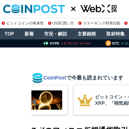
ビットコインの将来性
USDC買い方
ステーキング利率比較
TOP
新着
市況・解説
主要銘柄
取材特集
HYPE
8,793.50
BTC
10,243,639
3.44
0.14
CoinPost
で今最も読まれています
リアム・
暗号資産交換業
終段階に典型
要請、詐欺被害
クアント
察庁