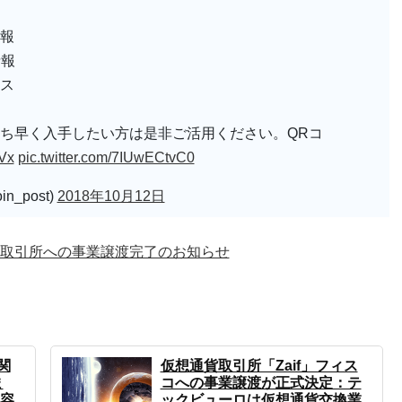
報
情報
ス
ち早く入手したい方は是非ご活用ください。QRコ
wVx
pic.twitter.com/7IUwECtvC0
n_post)
2018年10月12日
取引所への事業譲渡完了のお知らせ
関
仮想通貨取引所「Zaif」フィス
ま
コへの事業譲渡が正式決定：テ
容
ックビューロは仮想通貨交換業