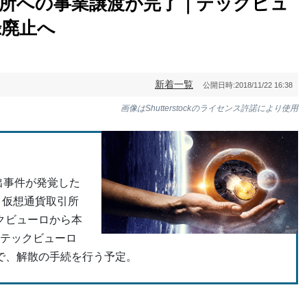
取引所への事業譲渡が完了｜テックビュ
録廃止へ
新着一覧
公開日時:
2018/11/22 16:38
画像はShutterstockのライセンス許諾により使用
出事件が発覚した
コ仮想通貨取引所
クビューロから本
社テックビューロ
で、解散の手続を行う予定。