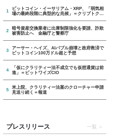
ビットコイン・イーサリアム・XRP、「弱気相
1
場の最終段階に典型的な兆候」＝クリプトクア
ント
暗号資産交換業者に出庫制限強化を要請、詐欺
2
被害防止へ 金融庁と警察庁
アーサー・ヘイズ、AIバブル崩壊と政府救済で
3
ビットコイン100万ドル超と予想
「仮にクラリティー法不成立でも仮想通貨は前
4
進」＝ビットワイズCIO
米上院、クラリティー法案のクローチャー申請
5
見送り続く＝報道
プレスリリース
一覧