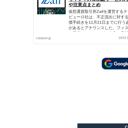
や注意点まとめ
仮想通貨取引所Zaifを運営する
ビューロ社は、不正流出に対す
償手続きを11月21日までに行う
があるとアナウンスした。フィ
に承継されるサービス内容や承
10/23 
coinpost.jp
非承諾時の注意点をまとめた。
C