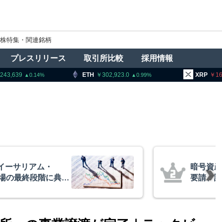
株特集・関連銘柄
プレスリリース
取引所比較
採用情報
ETH
302,923.0
XRP
165.72
B
0.99
1.62
者に出庫制限強化を
アーサー
防止へ 金融庁と警
政府救済
超と予想