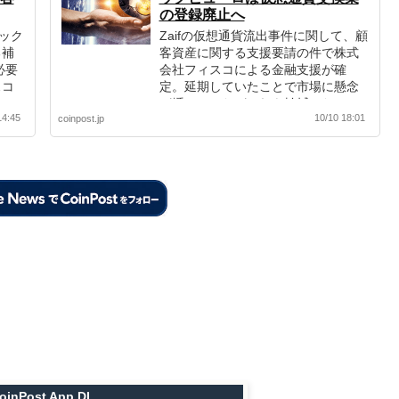
の登録廃止へ
テック
Zaifの仮想通貨流出事件に関して、顧
る補
客資産に関する支援要請の件で株式
必要
会社フィスコによる金融支援が確
スコ
定。延期していたことで市場に懸念
諾・
が燻っていたがこれを払拭した。
14:45
10/10 18:01
coinpost.jp
oinPost App DL