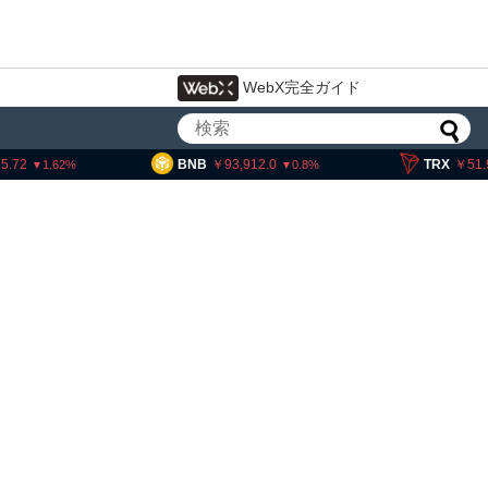
WebX完全ガイド
NB
93,912.0
TRX
51.98
SO
0.8
0.01
・ヘイズ、AIバブル崩壊と
でビットコイン100万ドル