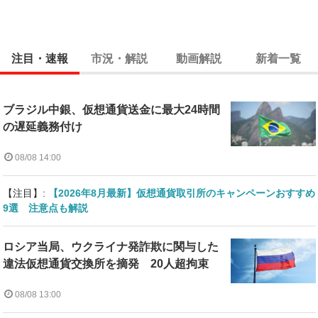
注目・速報
市況・解説
動画解説
新着一覧
ブラジル中銀、仮想通貨送金に最大24時間
の遅延義務付け
08/08 14:00
【注目】:
【2026年8月最新】仮想通貨取引所のキャンペーンおすすめ
9選 注意点も解説
ロシア当局、ウクライナ発詐欺に関与した
違法仮想通貨交換所を摘発 20人超拘束
08/08 13:00