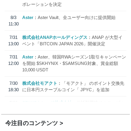
ボレーションを決定
8/3
Aster
Aster Vault、全ユーザー向けに提供開始
11:30
7/31
株式会社ANAPホールディングス
ANAP が大型イ
13:00
ベント「BITCOIN JAPAN 2026」開催決定
7/31
Aster
Aster、韓国RWAシーズン1取引キャンペーン
12:00
を開始 $SKHYNIX・$SAMSUNG対象、賞金総額
10,000 USDT
7/30
株式会社モアクト
「モアクト」 のポイント交換先
18:30
に日本円ステーブルコイン「 JPYC」を追加
7/29
SBI VCトレード株式会社
信託型円建てステーブル
19:30
コイン「JPYSC」徹底解説セミナーを開催
今注目のコンテンツ