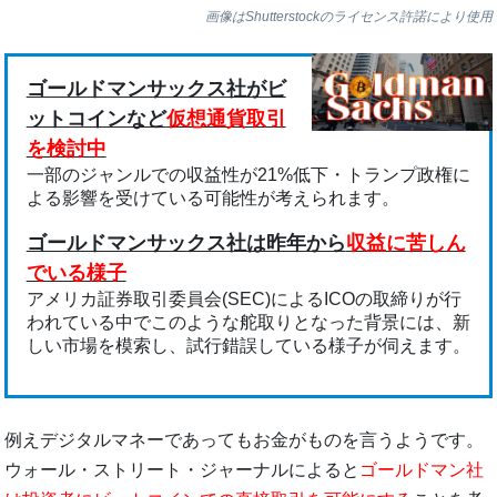
画像はShutterstockのライセンス許諾により使用
ゴールドマンサックス社がビ
ットコインなど
仮想通貨取引
を検討中
一部のジャンルでの収益性が21%低下・トランプ政権に
よる影響を受けている可能性が考えられます。
ゴールドマンサックス社は昨年から
収益に苦しん
でいる様子
アメリカ証券取引委員会(SEC)によるICOの取締りが行
われている中でこのような舵取りとなった背景には、新
しい市場を模索し、試行錯誤している様子が伺えます。
例えデジタルマネーであってもお金がものを言うようです。
ウォール・ストリート・ジャーナルによると
ゴールドマン社