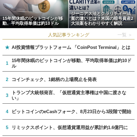
ジーニアス法とクラリティー法
15年間休眠のビットコインが移
案の違いとは？米国の暗号資産2
動、平均取得単価は約10ドル
大法案をわかりやすく解説
人気記事ランキング
一覧 ＞
★
AI投資情報プラットフォーム 「CoinPost Terminal」とは
15年間休眠のビットコインが移動、平均取得単価は約10ド
1
ル
2
コインチェック、1銘柄の上場廃止を発表
トランプ大統領発言、「仮想通貨主導権は中国に渡さな
3
い」
4
ビットコインのeCashフォーク、8月23日から3段階で開始
5
リミックスポイント、仮想通貨運用益が累計約1.6億円に