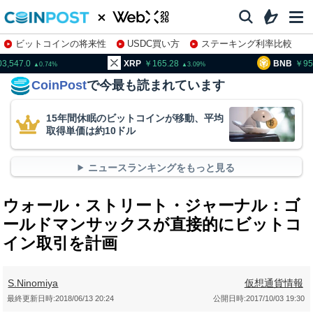
ビットコインの将来性
USDC買い方
ステーキング利率比較
株特集・関連銘柄
03,547.0
XRP
165.28
BNB
95
0.74
3.09
CoinPost
で今最も読まれています
15年間休眠のビットコインが移動、平均
取得単価は約10ドル
ニュースランキングをもっと見る
ウォール・ストリート・ジャーナル：ゴ
ールドマンサックスが直接的にビットコ
イン取引を計画
S.Ninomiya
仮想通貨情報
最終更新日時:
2018/06/13 20:24
公開日時:
2017/10/03 19:30