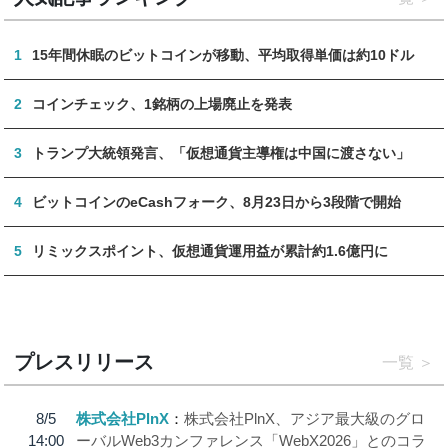
1
15年間休眠のビットコインが移動、平均取得単価は約10ドル
2
コインチェック、1銘柄の上場廃止を発表
3
トランプ大統領発言、「仮想通貨主導権は中国に渡さない」
4
ビットコインのeCashフォーク、8月23日から3段階で開始
5
リミックスポイント、仮想通貨運用益が累計約1.6億円に
プレスリリース
一覧
8/5
株式会社PlnX
株式会社PlnX、アジア最大級のグロ
14:00
ーバルWeb3カンファレンス「WebX2026」とのコラ