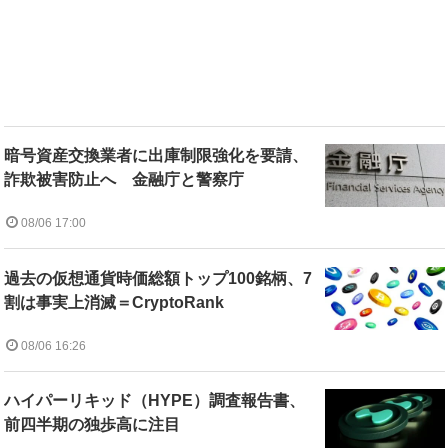
暗号資産交換業者に出庫制限強化を要請、
詐欺被害防止へ 金融庁と警察庁
08/06 17:00
過去の仮想通貨時価総額トップ100銘柄、7
割は事実上消滅＝CryptoRank
08/06 16:26
ハイパーリキッド（HYPE）調査報告書、
前四半期の独歩高に注目