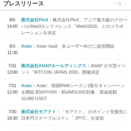
プレスリリース
一覧
8/5
株式会社PlnX
株式会社PlnX、アジア最大級のグロー
14:00
バルWeb3カンファレンス「WebX2026」とのコラボ
レーションを決定
8/3
Aster
Aster Vault、全ユーザー向けに提供開始
11:30
7/31
株式会社ANAPホールディングス
ANAP が大型イベ
13:00
ント「BITCOIN JAPAN 2026」開催決定
7/31
Aster
Aster、韓国RWAシーズン1取引キャンペーン
12:00
を開始 $SKHYNIX・$SAMSUNG対象、賞金総額
10,000 USDT
7/30
株式会社モアクト
「モアクト」 のポイント交換先に
18:30
日本円ステーブルコイン「 JPYC」を追加