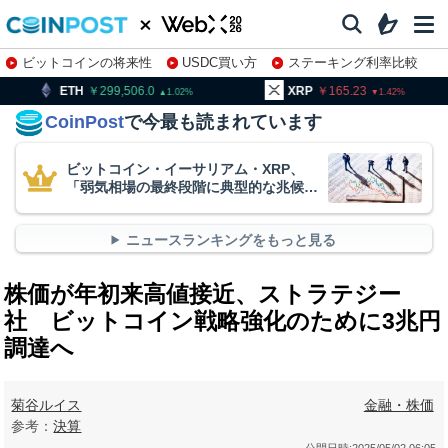
ビットコインの将来性
USDC買い方
ステーキング利率比較
株特集・関連銘柄
299,506.0
XRP
165.23
BNB
1.02
1.42
CoinPost
で今最も読まれています
ビットコイン・イーサリアム・XRP、
「弱気相場の最終段階に典型的な兆候」
＝クリプトクアント
ニュースランキングをもっと見る
株価が年初来高値接近、ストラテジー
社 ビットコイン戦略強化のために3兆円
調達へ
菊谷ルイス
金融・株価
参考：
決算
公開日時:
2025/05/02 06:05