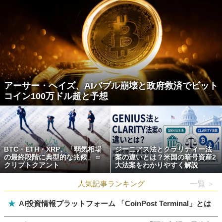
アーサー・ヘイズ、AIバブル崩壊と政府救済でビット
コイン100万ドル超と予想
BTC・ETH・XRP、「弱気相場
ジーニアス法とクラリティー法
の最終段階に典型的な兆候」＝
案の違いとは？米国の暗号資産2
クリプトクアント
大法案をわかりやすく解説
人気記事ランキング
一覧 ＞
★
AI投資情報プラットフォーム 「CoinPost Terminal」とは