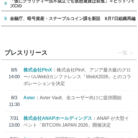
「仮にクラリティー法不成立でも仮想通貨は前進」＝ビットワイ
4
ズCIO
5
金融庁、暗号資産・ステーブルコイン課を新設 8月7日組織再編
プレスリリース
一覧
8/5
株式会社PlnX
株式会社PlnX、アジア最大級のグロ
14:00
ーバルWeb3カンファレンス「WebX2026」とのコラ
ボレーションを決定
8/3
Aster
Aster Vault、全ユーザー向けに提供開始
11:30
7/31
株式会社ANAPホールディングス
ANAP が大型イ
13:00
ベント「BITCOIN JAPAN 2026」開催決定