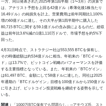
一方、同日発表された2025年第1四半期（1〜3月）の決算で
は、アナリスト予想を上回る42億ドル（希薄化後1株当たり
16.49ドル）の純損失を計上。営業費用は前年同期比1,100%
増の60億ドルに達し、その大半が第1四半期中に購入した
80,715 BTCに関する59.1億ドルの含み損によるものだ。総収
益は前年比3.6%減の1億1,110万ドルで、市場予想を約5%下
回った。
4月31日時点で、ストラテジー社は553,555 BTCを保有し、
その時価総額は約534億ドルに相当。年初来の「BTCイール
ド」は13.7%で、ビットコイン戦略のパフォーマンスを評価
する主要指標となっている。また、年初来の「BTCゲイン」
は61,497 BTC、金額にして58億ドルに達した。同社は2025
年通期の「BTCドルゲイン」目標を100億ドルから150億ドル
に引き上げ、ビットコイン投資戦略を継続する姿勢を示して
いる。
関連：
「1000万BTC保有でも問題なし」─アモウズ氏、スト