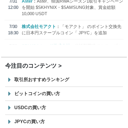
7/31
Aster
Aster、韓国RWAシーズン1取引キャンペーン
12:00
を開始 $SKHYNIX・$SAMSUNG対象、賞金総額
10,000 USDT
7/30
株式会社モアクト
「モアクト」 のポイント交換先
18:30
に日本円ステーブルコイン「 JPYC」を追加
7/29
SBI VCトレード株式会社
信託型円建てステーブル
19:30
コイン「JPYSC」徹底解説セミナーを開催
今注目のコンテンツ
取引所おすすめランキング
ビットコインの買い方
USDCの買い方
JPYCの買い方