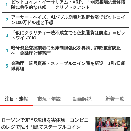
ビットコイン・イーサリアム・XRP、「弱気相場の最終段
1
階に典型的な兆候」＝クリプトクアント
アーサー・ヘイズ、AIバブル崩壊と政府救済でビットコイ
2
ン100万ドル超と予想
「仮にクラリティー法不成立でも仮想通貨は前進」＝ビッ
3
トワイズCIO
暗号資産交換業者に出庫制限強化を要請、詐欺被害防止
4
へ 金融庁と警察庁
金融庁、暗号資産・ステーブルコイン課を新設 8月7日組
5
織再編
注目・速報
市況・解説
動画解説
新着一覧
ローソンでJPYC決済を実体験 コンビニ
のレジで払う円建てステーブルコイン