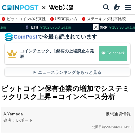
ビットコインの将来性
USDC買い方
ステーキング利率比較
株特集・関連銘柄
302,675.0
XRP
163.36
BNB
0.33
0.51
CoinPost
で今最も読まれています
コインチェック、1銘柄の上場廃止を発
表
ニュースランキングをもっと見る
ビットコイン保有企業の増加でシステミ
ックリスク上昇＝コインベース分析
A.Yamada
仮想通貨情報
参考：
レポート
公開日時:
2025/06/14 13:10