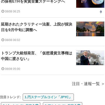
の保有ETHを実質全量ステーキングへ
08/08 06:25
延期されたクラリティー法案、上院が採決
日を9月中旬に調整へ
08/08 06:02
トランプ大統領発言、「仮想通貨主導権は
中国に渡さない」
08/08 05:00
注目・速報一覧
注目トレンド:
1.円ステーブルコイン「JPYC」