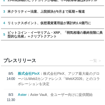
3
米クラリティー法案、上院採決が9月まで延期＝報道
4
リミックスポイント、仮想通貨運用益が累計約1.6億円に
ビットコイン・イーサリアム・XRP、「弱気相場の最終段階に典
5
型的な兆候」＝クリプトクアント
プレスリリース
一覧
8/5
株式会社PlnX
株式会社PlnX、アジア最大級のグロ
14:00
ーバルWeb3カンファレンス「WebX2026」とのコラ
ボレーションを決定
8/3
Aster
Aster Vault、全ユーザー向けに提供開始
11:30