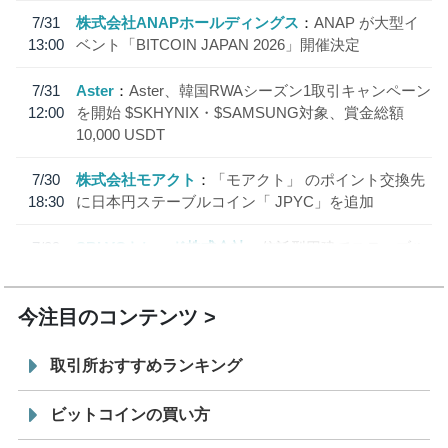
7/31
株式会社ANAPホールディングス
ANAP が大型イ
13:00
ベント「BITCOIN JAPAN 2026」開催決定
7/31
Aster
Aster、韓国RWAシーズン1取引キャンペーン
12:00
を開始 $SKHYNIX・$SAMSUNG対象、賞金総額
10,000 USDT
7/30
株式会社モアクト
「モアクト」 のポイント交換先
18:30
に日本円ステーブルコイン「 JPYC」を追加
7/29
SBI VCトレード株式会社
信託型円建てステーブル
19:30
コイン「JPYSC」徹底解説セミナーを開催
今注目のコンテンツ
取引所おすすめランキング
ビットコインの買い方