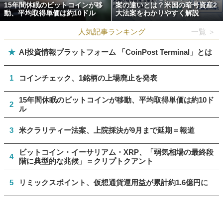
15年間休眠のビットコインが移
案の違いとは？米国の暗号資産2
動、平均取得単価は約10ドル
大法案をわかりやすく解説
人気記事ランキング
一覧 ＞
★
AI投資情報プラットフォーム 「CoinPost Terminal」とは
1
コインチェック、1銘柄の上場廃止を発表
15年間休眠のビットコインが移動、平均取得単価は約10ド
2
ル
3
米クラリティー法案、上院採決が9月まで延期＝報道
ビットコイン・イーサリアム・XRP、「弱気相場の最終段
4
階に典型的な兆候」＝クリプトクアント
5
リミックスポイント、仮想通貨運用益が累計約1.6億円に