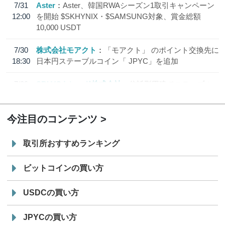
7/31
Aster
Aster、韓国RWAシーズン1取引キャンペーン
12:00
を開始 $SKHYNIX・$SAMSUNG対象、賞金総額
10,000 USDT
7/30
株式会社モアクト
「モアクト」 のポイント交換先に
18:30
日本円ステーブルコイン「 JPYC」を追加
7/29
SBI VCトレード株式会社
信託型円建てステーブル
19:30
コイン「JPYSC」徹底解説セミナーを開催
今注目のコンテンツ
取引所おすすめランキング
ビットコインの買い方
USDCの買い方
JPYCの買い方