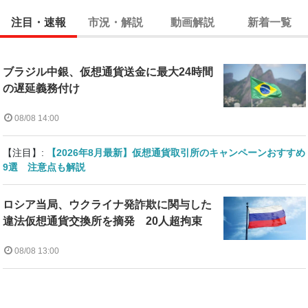
注目・速報
市況・解説
動画解説
新着一覧
ブラジル中銀、仮想通貨送金に最大24時間
の遅延義務付け
08/08 14:00
【注目】:
【2026年8月最新】仮想通貨取引所のキャンペーンおすすめ
9選 注意点も解説
ロシア当局、ウクライナ発詐欺に関与した
違法仮想通貨交換所を摘発 20人超拘束
08/08 13:00