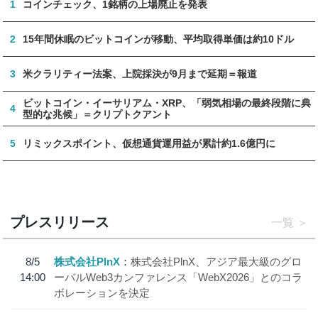
1
コインチェック、1銘柄の上場廃止を発表
2
15年間休眠のビットコインが移動、平均取得単価は約10ドル
3
米クラリティー法案、上院採決が9月まで延期＝報道
ビットコイン・イーサリアム・XRP、「弱気相場の最終段階に典
4
型的な兆候」＝クリプトクアント
5
リミックスポイント、仮想通貨運用益が累計約1.6億円に
プレスリリース
一覧
8/5
株式会社PlnX
株式会社PlnX、アジア最大級のグロ
14:00
ーバルWeb3カンファレンス「WebX2026」とのコラ
ボレーションを決定