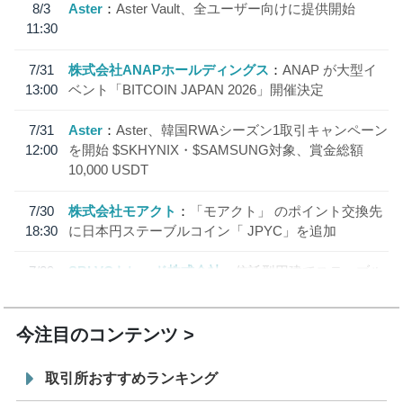
8/3
Aster
Aster Vault、全ユーザー向けに提供開始
11:30
7/31
株式会社ANAPホールディングス
ANAP が大型イ
13:00
ベント「BITCOIN JAPAN 2026」開催決定
7/31
Aster
Aster、韓国RWAシーズン1取引キャンペーン
12:00
を開始 $SKHYNIX・$SAMSUNG対象、賞金総額
10,000 USDT
7/30
株式会社モアクト
「モアクト」 のポイント交換先
18:30
に日本円ステーブルコイン「 JPYC」を追加
7/29
SBI VCトレード株式会社
信託型円建てステーブル
19:30
コイン「JPYSC」徹底解説セミナーを開催
今注目のコンテンツ
取引所おすすめランキング