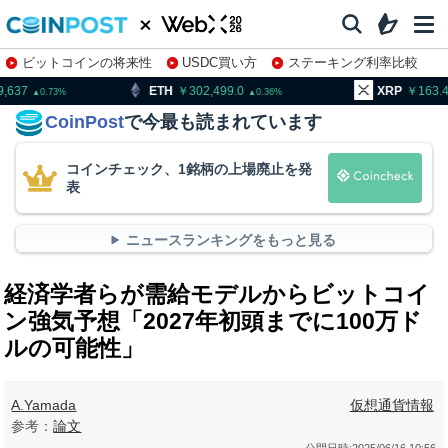
ビットコインの将来性
USDC買い方
ステーキング利率比較
株特集・関連銘柄
ETH
302,499.0
XRP
163.44
0.36
0.52
CoinPost
で今最も読まれています
コインチェック、1銘柄の上場廃止を発
表
ニュースランキングをもっと見る
経済学者らが需給モデルからビットコイ
ン強気予想「2027年初頭までに100万ド
ルの可能性」
A.Yamada
仮想通貨情報
参考：
論文
公開日時:
2025/06/16 10:56