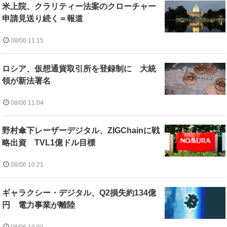
米上院、クラリティー法案のクローチャー
申請見送り続く＝報道
08/06 11:15
ロシア、仮想通貨取引所を登録制に 大統
領が新法署名
08/06 11:04
野村傘下レーザーデジタル、ZIGChainに戦
略出資 TVL1億ドル目標
08/06 10:21
ギャラクシー・デジタル、Q2損失約134億
円 電力事業が離陸
08/06 10:00