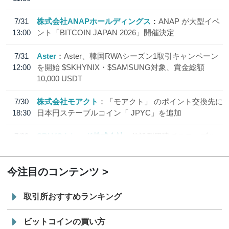
7/31
株式会社ANAPホールディングス
ANAP が大型イベ
13:00
ント「BITCOIN JAPAN 2026」開催決定
7/31
Aster
Aster、韓国RWAシーズン1取引キャンペーン
12:00
を開始 $SKHYNIX・$SAMSUNG対象、賞金総額
10,000 USDT
7/30
株式会社モアクト
「モアクト」 のポイント交換先に
18:30
日本円ステーブルコイン「 JPYC」を追加
7/29
SBI VCトレード株式会社
信託型円建てステーブル
19:30
コイン「JPYSC」徹底解説セミナーを開催
今注目のコンテンツ
取引所おすすめランキング
ビットコインの買い方