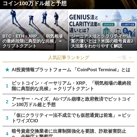
コイン100万ドル超と予想
BTC・ETH・XRP、「弱気相場
ジーニアス法とクラリティー法
の最終段階に典型的な兆候」＝
案の違いとは？米国の暗号資産2
クリプトクアント
大法案をわかりやすく解説
人気記事ランキング
一覧 ＞
★
AI投資情報プラットフォーム 「CoinPost Terminal」とは
ビットコイン・イーサリアム・XRP、「弱気相場の最終段
1
階に典型的な兆候」＝クリプトクアント
アーサー・ヘイズ、AIバブル崩壊と政府救済でビットコイ
2
ン100万ドル超と予想
「仮にクラリティー法不成立でも仮想通貨は前進」＝ビッ
3
トワイズCIO
暗号資産交換業者に出庫制限強化を要請、詐欺被害防止
4
へ 金融庁と警察庁