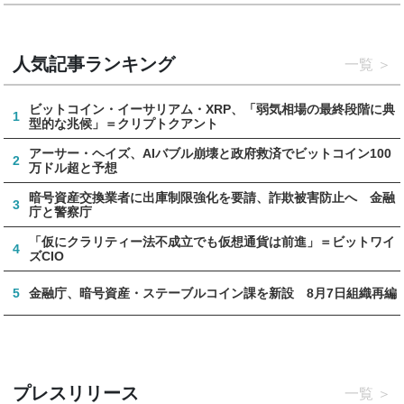
人気記事ランキング
一覧
ビットコイン・イーサリアム・XRP、「弱気相場の最終段階に典
1
型的な兆候」＝クリプトクアント
アーサー・ヘイズ、AIバブル崩壊と政府救済でビットコイン100
2
万ドル超と予想
暗号資産交換業者に出庫制限強化を要請、詐欺被害防止へ 金融
3
庁と警察庁
「仮にクラリティー法不成立でも仮想通貨は前進」＝ビットワイ
4
ズCIO
5
金融庁、暗号資産・ステーブルコイン課を新設 8月7日組織再編
プレスリリース
一覧