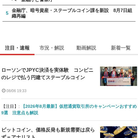
金融庁、暗号資産・ステーブルコイン課を新設 8月7日組
5
織再編
注目・速報
市況・解説
動画解説
新着一覧
ローソンでJPYC決済を実体験 コンビニ
のレジで払う円建てステーブルコイン
08/06 19:33
【注目】:
【2026年8月最新】仮想通貨取引所のキャンペーンおすすめ
9選 注意点も解説
ビットコイン、価格反発も新規需要は戻ら
ず＝アナリスト