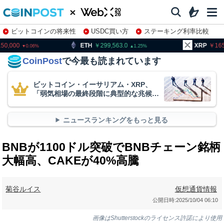
ビットコインの将来性
USDC買い方
ステーキング利率比較
株特集・関連銘柄
ETH
299,563.0
XRP
165.23
1.25
1.42
CoinPost
で今最も読まれています
ビットコイン・イーサリアム・XRP、
「弱気相場の最終段階に典型的な兆候」
＝クリプトクアント
ニュースランキングをもっと見る
BNBが1100ドル突破でBNBチェーン銘柄
大幅高、CAKEが40%高騰
菊谷ルイス
仮想通貨情報
公開日時:
2025/10/04 06:10
画像はShutterstockのライセンス許諾により使用