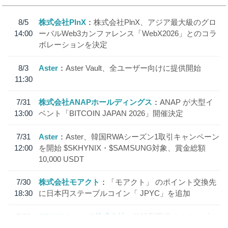
8/5
株式会社PlnX
株式会社PlnX、アジア最大級のグロ
14:00
ーバルWeb3カンファレンス「WebX2026」とのコラ
ボレーションを決定
8/3
Aster
Aster Vault、全ユーザー向けに提供開始
11:30
7/31
株式会社ANAPホールディングス
ANAP が大型イ
13:00
ベント「BITCOIN JAPAN 2026」開催決定
7/31
Aster
Aster、韓国RWAシーズン1取引キャンペーン
12:00
を開始 $SKHYNIX・$SAMSUNG対象、賞金総額
10,000 USDT
7/30
株式会社モアクト
「モアクト」 のポイント交換先
18:30
に日本円ステーブルコイン「 JPYC」を追加
7/29
SBI VCトレード株式会社
信託型円建てステーブル
19:30
コイン「JPYSC」徹底解説セミナーを開催